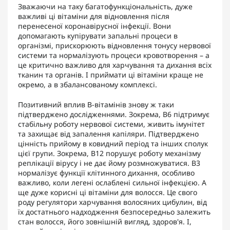
Зважаючи на таку багатофункціональність, дуже
важливі ці вітаміни для відновлення після
перенесеної коронавірусної інфекції. Вони
допомагають купірувати запальні процеси в
організмі, прискорюють відновлення тонусу нервової
системи та нормалізують процеси кровотворення – а
це критично важливо для харчування та дихання всіх
тканин та органів. І приймати ці вітаміни краще не
окремо, а в збалансованому комплексі.
Позитивний вплив В-вітамінів знову ж таки
підтверджено дослідженнями. Зокрема, В6 підтримує
стабільну роботу нервової системи, живить імунітет
та захищає від запалення капіляри. Підтверджено
цінність прийому в ковидний період та інших сполук
цієї групи. Зокрема, В12 порушує роботу механізму
реплікації вірусу і не дає йому розмножуватися. В3
нормалізує функції клітинного дихання, особливо
важливо, коли легені ослаблені сильної інфекцією. А
ще дуже корисні ці вітаміни для волосся. Це свого
роду регулятори харчування волосяних цибулин, від
їх достатнього надходження безпосередньо залежить
стан волосся, його зовнішній вигляд, здоров'я. І,