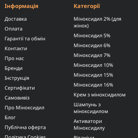
Інформація
Категорії
Доставка
Міноксидил 2% (для
жінок)
Оплата
Міноксидил 5%
Гарантії та обмін
Міноксидил 6%
Контакти
Міноксидил 7%
Про нас
Міноксидил 10%
Бренди
Міноксидил 15%
Інструкція
Міноксидил 16%
Сертифікати
Крем з міноксидилом
Самовивіз
Шампунь з
Про Міноксидил
міноксидилом
Блог
Активатори
Публічна оферта
Міноксидилу
Політика Cookies
Вітаміни