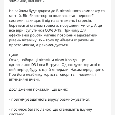
звичайно, кількість.
Не зайвим буде додати до В-вітамінного комплексу та
магній. Він благотворно впливає стан нервової
системи, захищає її від навантажень і стресів,
бореться зі станом тривоги, порушеннями сну. А це
все вірні супутники COVID-19. Причому для
ефективної роботи магнію потрібний адекватний
рівень вітаміну В6 – тому приймати їх разом не
просто можна, а рекомендується.
Цинк
Отже, найкращі вітаміни після Ковіда – це
однозначно D3 і вся В-група. Однак дуже корисні в
цей період будуть ще й мінерали. Насамперед, цинк.
Про його неабияку користь говорять і іноземні, і
вітчизняні вчені.
Дослідження показали, що цинк:
- пригнічує здатність вірусу розмножуватися;
- посилює багато ланок, що становлять імунну
систему;