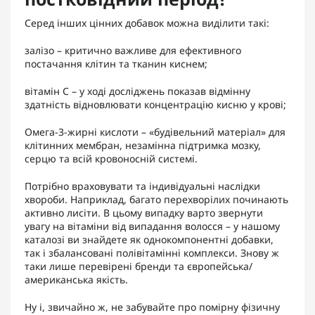
Серед інших цінних добавок можна виділити такі:
залізо
– критично важливе для ефективного
постачання клітин та тканин киснем;
вітамін С
– у ході досліджень показав відмінну
здатність відновлювати концентрацію кисню у крові;
Омега-3-жирні кислоти
– «будівельний матеріал» для
клітинних мембран, незамінна підтримка мозку,
серцю та всій кровоносній системі.
Потрібно враховувати та індивідуальні наслідки
хвороби. Наприклад, багато перехворілих починають
активно лисіти. В цьому випадку варто звернути
увагу на вітаміни від випадання волосся – у нашому
каталозі ви знайдете як однокомпонентні добавки,
так і збалансовані полівітамінні комплекси. Знову ж
таки лише перевірені бренди та європейська/
американська якість.
Ну і, звичайно ж, не забувайте про помірну фізичну