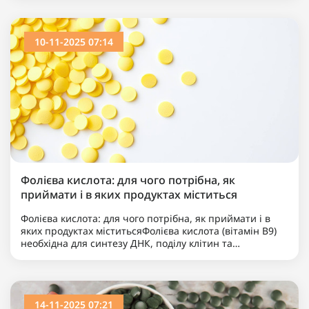
си..
10-11-2025 07:14
Фолієва кислота: для чого потрібна, як
приймати і в яких продуктах міститься
Фолієва кислота: для чого потрібна, як приймати і в
яких продуктах міститьсяФолієва кислота (вітамін B9)
необхідна для синтезу ДНК, поділу клітин та
формування здорових червоних кров’яних клітин.
Вона..
14-11-2025 07:21