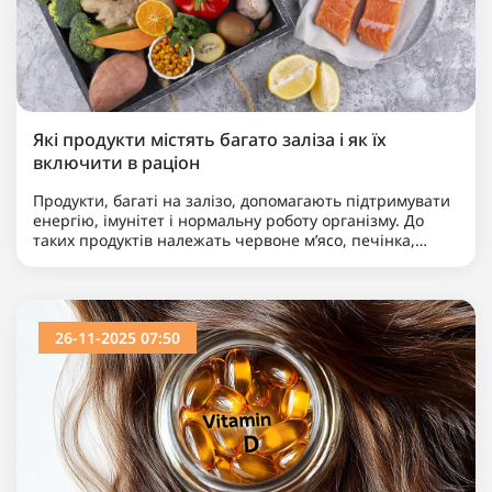
Які продукти містять багато заліза і як їх
включити в раціон
Продукти, багаті на залізо, допомагають підтримувати
енергію, імунітет і нормальну роботу організму. До
таких продуктів належать червоне м’ясо, печінка,
бобові, зелені листові овочі, горіхи та збагаче..
26-11-2025 07:50