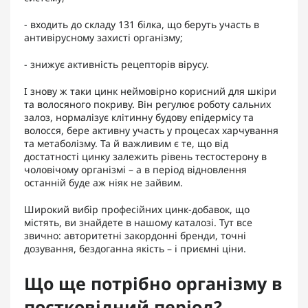
- входить до складу 131 білка, що беруть участь в
антивірусному захисті організму;
- знижує активність рецепторів вірусу.
І знову ж таки цинк неймовірно корисний для шкіри
та волосяного покриву. Він регулює роботу сальних
залоз, нормалізує клітинну будову епідермісу та
волосся, бере активну участь у процесах харчування
та метаболізму. Та й важливим є те, що від
достатності цинку залежить рівень тестостерону в
чоловічому організмі – а в період відновлення
останній буде аж ніяк не зайвим.
Широкий вибір професійних цинк-добавок, що
містять, ви знайдете в нашому каталозі. Тут все
звично: авторитетні закордонні бренди, точні
дозування, бездоганна якість – і приємні ціни.
Що ще потрібно організму в
постковідний період?