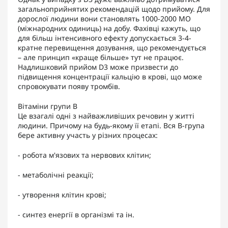
загальноприйнятих рекомендацій щодо прийому. Для
дорослої людини вони становлять 1000-2000 МО
(міжнародних одиниць) на добу. Фахівці кажуть, що
для більш інтенсивного ефекту допускається 3-4-
кратне перевищення дозування, що рекомендується
– але принцип «краще більше» тут не працює.
Надлишковий прийом D3 може призвести до
підвищення концентрації кальцію в крові, що може
спровокувати появу тромбів.
Вітаміни групи В
Це взагалі одні з найважливіших речовин у житті
людини. Причому на будь-якому її етапі. Вся В-група
бере активну участь у різних процесах:
- робота м'язових та нервових клітин;
- метаболічні реакції;
- утворення клітин крові;
- синтез енергії в організмі та ін.