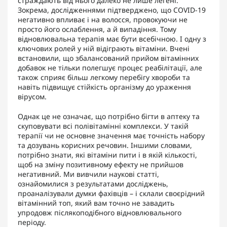
страждають від нього далеко не лише легені.
Зокрема, дослідженнями підтверджено, що COVID-19
негативно впливає і на волосся, провокуючи не
просто його ослаблення, а й випадіння. Тому
відновлювальна терапія має бути всебічною. І одну з
ключових ролей у ній відіграють вітаміни. Вчені
встановили, що збалансований прийом вітамінних
добавок не тільки полегшує процес реабілітації, але
також сприяє більш легкому перебігу хвороби та
навіть підвищує стійкість організму до ураження
вірусом.
Однак це не означає, що потрібно бігти в аптеку та
скуповувати всі полівітамінні комплекси. У такій
терапії чи не основне значення має точність набору
та дозувань корисних речовин. Іншими словами,
потрібно знати, які вітаміни пити і в якій кількості,
щоб на зміну позитивному ефекту не прийшов
негативний. Ми вивчили наукові статті,
ознайомилися з результатами досліджень,
проаналізували думки фахівців – і склали своєрідний
вітамінний топ, який вам точно не завадить
упродовж післякоподібного відновлювального
періоду.