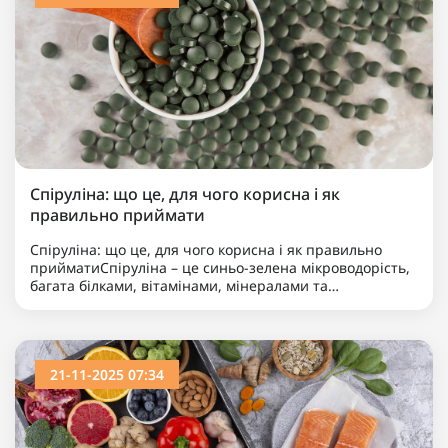
Спіруліна: що це, для чого корисна і як
правильно приймати
Спіруліна: що це, для чого корисна і як правильно
прийматиСпіруліна – це синьо-зелена мікроводорість,
багата білками, вітамінами, мінералами та
антиоксидантами, яка вже мільярди років допомагає
підтри..
21-11-2025 07:34