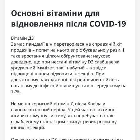
Основні вітаміни для
відновлення після COVID-19
Вітамін Д3
За час пандемії він перетворився на справжній хіт
продажів – попит на нього виріс буквально у рази. І
таке зростання цілком обґрунтоване: науково
доведено, що при нестачі вітаміну D3 слабшає як
уроджений імунітет, так і набутий – а звідси
підвищені шанси підхопити інфекцію. При
достатньому надходженні цієї речовини стійкість
організму до інфекцій підвищується в середньому на
12%.
Не менш корисний вітамін Д після Ковіда у
відновлювальний період. У цей час він активно
«живить» імунну систему, яка перебуває в і так
ослабленому стані. І цим знижує ризик розвитку
інших інфекцій.
Однак у випадку з D3 дуже важливо дотримуватися