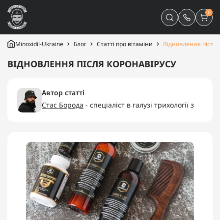
0
Minoxidil-Ukraine
Блог
Статті про вітаміни
Відновлення після 
ВІДНОВЛЕННЯ ПІСЛЯ КОРОНАВІРУСУ
Автор статті
Стас Борода
- спеціаліст в галузі трихології з
багаторічним досвідом, засновник компаній
“Minoxidil-Ukraine”, “Minoxidilia”.