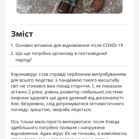
Зміст
Основні вітаміни для відновлення після COVID-19
Що ще потрібно організму в постковідний
період?
Коронавірус став справді серйозним випробуванням
для всього людства: з пандемією такого масштабу
світ не стикався вже понад сторіччя. І, як показали
останні 2 роки, рівень розвитку глобальної системи
охорони здоров'я ще дуже далекий від досконалості.
Але, безумовно, слід дотримуватися оптимістичного
погляду: зрештою, хвороба лікується.
Ось тільки мало просто вилікуватися: після Ковіда
здебільшого потрібно тривале і напружене
відновлення. Адже вірус б'є не точково, а комплексно,