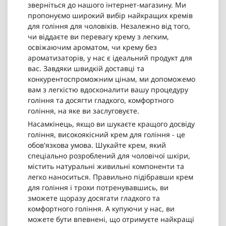
зверніться до нашого інтернет-магазину. Ми
пропонуємо широкий вибір найкращих кремів
для гоління для чоловіків. Незалежно від того,
чи віддаєте ви перевагу крему з легким,
освіжаючим ароматом, чи крему без
ароматизаторів, у нас є ідеальний продукт для
вас. Завдяки швидкій доставці та
конкурентоспроможним цінам, ми допоможемо
вам з легкістю вдосконалити вашу процедуру
гоління та досягти гладкого, комфортного
гоління, на яке ви заслуговуєте.
Насамкінець, якщо ви шукаєте кращого досвіду
гоління, високоякісний крем для гоління - це
обов'язкова умова. Шукайте крем, який
спеціально розроблений для чоловічої шкіри,
містить натуральні живильні компоненти та
легко наноситься. Правильно підібравши крем
для гоління і трохи потренувавшись, ви
зможете щоразу досягати гладкого та
комфортного гоління. А купуючи у нас, ви
можете бути впевнені, що отримуєте найкращі