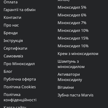
Оплата
Міноксидил 5%
Гарантії та обмін
Міноксидил 6%
Контакти
Міноксидил 7%
Про нас
Міноксидил 10%
Бренди
Міноксидил 15%
Інструкція
Міноксидил 16%
Сертифікати
Крем з міноксидилом
Самовивіз
Шампунь з
Про Міноксидил
міноксидилом
Блог
Активатори
Публічна оферта
Міноксидилу
Політика Cookies
Вітаміни
Політика
Зубна паста Marvis
конфіденційності
Карта сайту