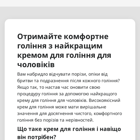
Крем для гоління Luxina CREMA PRE/POST
Крем для гоління Proraso Shaving Cream Tube
RASATURA 100 мл - 670 грн
Refresh Eucalyptus 500мл - 745 грн
Крем для гоління Proraso Shaving Cream Cypress
Крем для гоління Proraso Shaving Cream Tube
& Vetyver 275мл - 745 грн
Nourish Sandalwood 150мл - 230 грн
Отримайте комфортне
Крем для гоління Proraso Shaving Cream Mini 10
мл - 30 грн
гоління з найкращим
Крем для гоління Proraso Shaving Cream Tube
кремом для гоління для
Refresh Eucalyptus 500мл - 745 грн
чоловіків
Вам набридло відчувати порізи, опіки від
бритви та подразнення після кожного гоління?
Якщо так, то настав час оновити свою
процедуру гоління за допомогою найкращого
крему для гоління для чоловіків. Високоякісний
крем для гоління може мати вирішальне
значення для досягнення чистого, комфортного
гоління без порізів та нерівностей.
Що таке крем для гоління і навіщо
він потрібен?