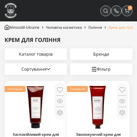
0
Minoxidil-Ukraine
Чоловіча косметика
Гоління
Крем для голін
КРЕМ ДЛЯ ГОЛІННЯ
Каталог товарів
Бренди
Сортування
Фільтр
Популярний
Популярний
Заспокійливий крем для
Зволожуючий крем для