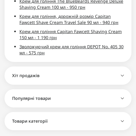
Крем для гоління The BlueBeards Revenge Deluxe
Shaving Cream 100 мл - 950 грн
Крем для гоління, дорожній розмір Capitan
Fawcett Shave Cream Travel Sale 90 мл - 940 грн
Крем для гоління Capitan Fawcett Shaving Cream
150 мл - 1 190 грн
Зволожуючий крем для гоління DEPOT No. 405 30
мл - 575 грн
Хіт продажів
Крем для гоління Proraso Shaving Cream Tube
Популярні товари
Sensitive 150мл - 230 грн
Крем для гоління American Crew Moisturizing
Shave Cream 450 мл - 850 грн
Товари категорії
Крем для гоління Proraso Refreshing shaving
Крем для гоління Proraso Shaving Cream Tube
cream tube 150мл - 230 грн
Protective Aloe 150мл - 230 грн