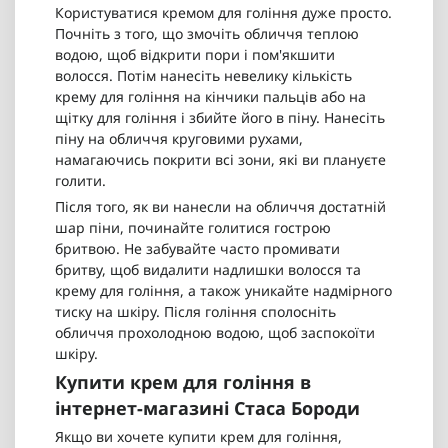
Користуватися кремом для гоління дуже просто.
Почніть з того, що змочіть обличчя теплою
водою, щоб відкрити пори і пом'якшити
волосся. Потім нанесіть невелику кількість
крему для гоління на кінчики пальців або на
щітку для гоління і збийте його в піну. Нанесіть
піну на обличчя круговими рухами,
намагаючись покрити всі зони, які ви плануєте
голити.
Після того, як ви нанесли на обличчя достатній
шар піни, починайте голитися гострою
бритвою. Не забувайте часто промивати
бритву, щоб видалити надлишки волосся та
крему для гоління, а також уникайте надмірного
тиску на шкіру. Після гоління сполосніть
обличчя прохолодною водою, щоб заспокоїти
шкіру.
Купити крем для гоління в
інтернет-магазині Стаса Бороди
Якщо ви хочете купити крем для гоління,