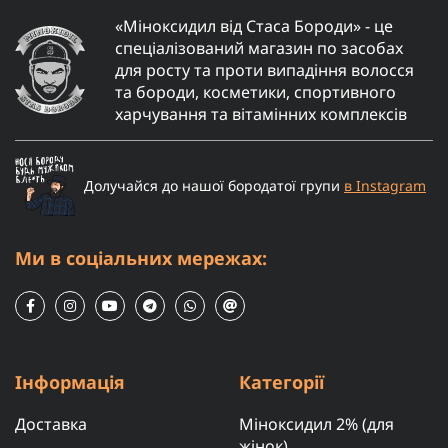
«Міноксидил від Стаса Бороди» - це
спеціалізований магазин по засобах
для росту та проти випадіння волосся
та бороди, косметики, спортивного
харчування та вітамінних комплексів
Долучайся до нашої бородатої групи
в Instagram
Ми в соціальних мережах:
Інформація
Категорії
Доставка
Міноксидил 2% (для
жінок)