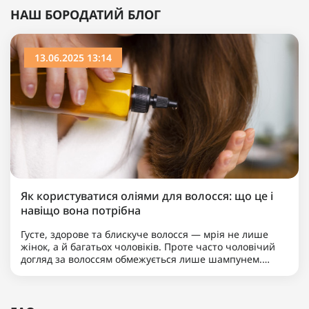
НАШ БОРОДАТИЙ БЛОГ
13.06.2025 13:14
Як користуватися оліями для волосся: що це і
навіщо вона потрібна
Густе, здорове та блискуче волосся — мрія не лише
жінок, а й багатьох чоловіків. Проте часто чоловічий
догляд за волоссям обмежується лише шампунем.
Якщо ви хочете вивести свою зачіску на новий рівень,
надати їй доглянутого вигляду та вирішити такі
пробле..