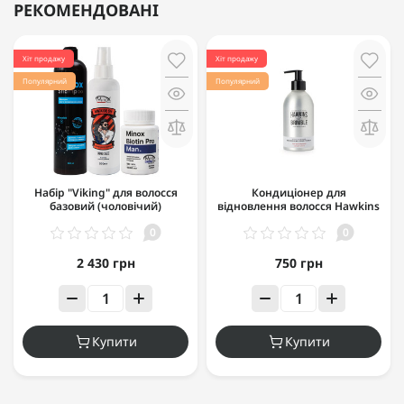
РЕКОМЕНДОВАНІ
Хіт продажу
Хіт продажу
Популярний
Популярний
Набір "Viking" для волосся
Кондиціонер для
базовий (чоловічий)
відновлення волосся Hawkins
& Brimble Nourishing
0
0
Conditioner 300 мл
2 430 грн
750 грн
Купити
Купити