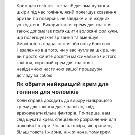
Крем для гоління - це засіб для змащування
шкіри під час гоління, який полегшує ковзання
бритви по поверхні, не завдаючи їй жодних
ушкоджень. Використання крему для гоління
також допомагає пом'якшити волосяні фолікули,
що полегшує їхнє зрізання та зменшує
ймовірність подразнення або опіку бритвою.
Незалежно від того, чи у вас чутлива шкіра, чи
ви просто хочете досягти максимально чистого
гоління, хороший крем для гоління є
невід'ємною частиною вашої процедури
догляду за собою.
Як обрати найкращий крем для
гоління для чоловіків
Коли справа доходить до вибору найкращого
крему для гоління для чоловіків, слід
враховувати кілька факторів. По-перше, вам
слід шукати крем, спеціально розроблений для
чоловічої шкіри. Чоловіча шкіра, як правило,
більш товста і жирна, ніж жіноча, тому крем,