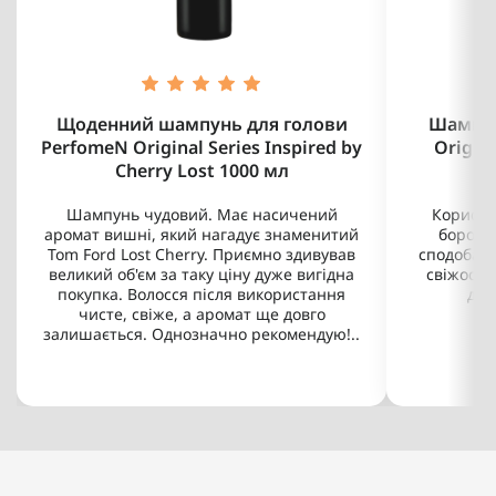
Щоденний шампунь для голови
Шампун
PerfomeN Original Series Inspired by
Origina
Cherry Lost 1000 мл
Шампунь чудовий. Має насичений
Користу
аромат вишні, який нагадує знаменитий
бороди
Tom Ford Lost Cherry. Приємно здивував
сподобавс
великий об'єм за таку ціну дуже вигідна
свіжості
покупка. Волосся після використання
дуж
чисте, свіже, а аромат ще довго
залишається. Однозначно рекомендую!..