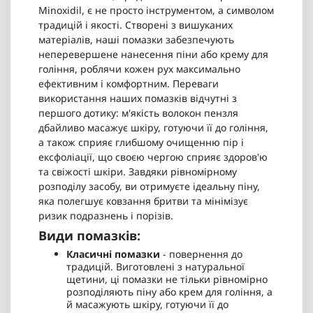
Minoxidil, є не просто інструментом, а символом
традицій і якості. Створені з вишуканих
матеріалів, наші помазки забезпечують
неперевершене нанесення піни або крему для
гоління, роблячи кожен рух максимально
ефективним і комфортним. Переваги
використання наших помазків відчутні з
першого дотику: м'якість волокон пензля
дбайливо масажує шкіру, готуючи її до гоління,
а також сприяє глибшому очищенню пір і
ексфоліації, що своєю чергою сприяє здоров'ю
та свіжості шкіри. Завдяки рівномірному
розподілу засобу, ви отримуєте ідеальну піну,
яка полегшує ковзання бритви та мінімізує
ризик подразнень і порізів.
Види помазків:
Класичні помазки
- повернення до
традицій. Виготовлені з натуральної
щетини, ці помазки не тільки рівномірно
розподіляють піну або крем для гоління, а
й масажують шкіру, готуючи її до