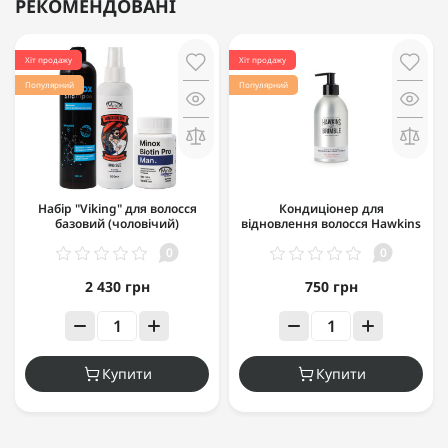
РЕКОМЕНДОВАНІ
Хіт продажу
Хіт продажу
Популярний
Популярний
Набір "Viking" для волосся
Кондиціонер для
базовий (чоловічий)
відновлення волосся Hawkins
& Brimble Nourishing
0
0
Conditioner 300 мл
2 430 грн
750 грн
Купити
Купити