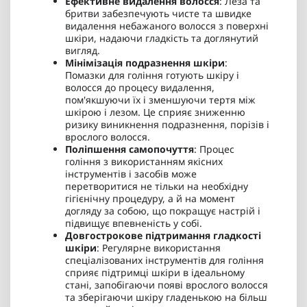
Ефективне видалення волосся
: Леза та
бритви забезпечують чисте та швидке
видалення небажаного волосся з поверхні
шкіри, надаючи гладкість та доглянутий
вигляд.
Мінімізація подразнення шкіри
:
Помазки для гоління готують шкіру і
волосся до процесу видалення,
пом'якшуючи їх і зменшуючи тертя між
шкірою і лезом. Це сприяє зниженню
ризику виникнення подразнення, порізів і
врослого волосся.
Поліпшення самопочуття
: Процес
гоління з використанням якісних
інструментів і засобів може
перетворитися не тільки на необхідну
гігієнічну процедуру, а й на момент
догляду за собою, що покращує настрій і
підвищує впевненість у собі.
Довгострокове підтримання гладкості
шкіри
: Регулярне використання
спеціалізованих інструментів для гоління
сприяє підтримці шкіри в ідеальному
стані, запобігаючи появі врослого волосся
та зберігаючи шкіру гладенькою на більш