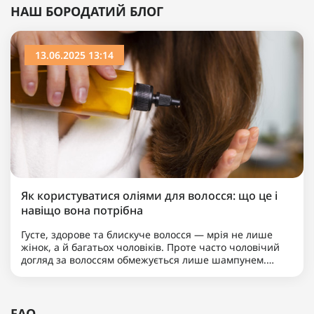
НАШ БОРОДАТИЙ БЛОГ
13.06.2025 13:14
Як користуватися оліями для волосся: що це і
навіщо вона потрібна
Густе, здорове та блискуче волосся — мрія не лише
жінок, а й багатьох чоловіків. Проте часто чоловічий
догляд за волоссям обмежується лише шампунем.
Якщо ви хочете вивести свою зачіску на новий рівень,
надати їй доглянутого вигляду та вирішити такі
пробле..
FAQ