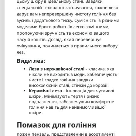
цьому шкіру в ідеальному стані. Завдяки
спеціальній технології заточування, кожне лезо
дарує вам неперевершену чистоту гоління без
зусиль і додаткового тиску. Сумісність із різними
моделями бритв робить їх легко замінними,
пропонуючи зручність та економію вашого
часу й коштів. Досвід, який перевершує
очікування, починається з правильного вибору
лез.
Види лез:
Леза з нержавіючої сталі
- класика, яка
ніколи не виходить з моди. Забезпечують
чисте і гладке гоління завдяки
високоякісній сталі, стійкій до корозії.
Керамічні леза
- інновація для чутливої
шкіри. Мінімізують тертя і ризик
подразнення, забезпечуючи комфортне
гоління навіть для найвимогливішої
шкіри.
Помазок для гоління
Кожен пензель, представлений в асортименті