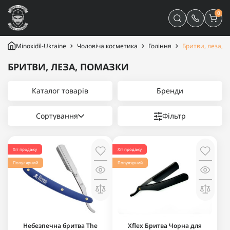
0
Minoxidil-Ukraine
Чоловіча косметика
Гоління
Бритви, леза, 
БРИТВИ, ЛЕЗА, ПОМАЗКИ
Каталог товарів
Бренди
Сортування
Фільтр
Хіт продажу
Хіт продажу
Популярний
Популярний
Небезпечна бритва The
Xflex Бритва Чорна для