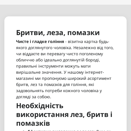
Помазок Proraso shaving brush - 570 грн
Леза Derby Professional Половинки 100 шт - 285
Станок для гоління Morgans Shaving Razor - 2
грн
225 грн
Xflex Бритва Чорна для небезпечного гоління -
Бритви, леза, помазки
285 грн
Чоловіча бритва Morgan's Mens Gentle Shaver - 1
Чисте і гладке гоління
- візитна картка будь-
685 грн
якого доглянутого чоловіка. Незалежно від того,
чи віддаєте ви перевагу чисто поголеному
обличчю або ідеально доглянутій бороді,
правильні інструменти можуть мати
вирішальне значення. У нашому інтернет-
магазині ми пропонуємо широкий асортимент
бритв, лез та помазків для гоління, які
задовольнять потреби кожного чоловіка у
догляді за собою.
Необхідність
використання лез, бритв і
помазків