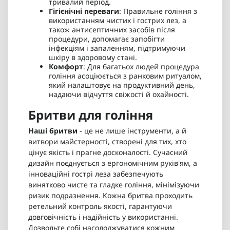
тривалий період.
Гігієнічні переваги
: Правильне гоління з
використанням чистих і гострих лез, а
також антисептичних засобів після
процедури, допомагає запобігти
інфекціям і запаленням, підтримуючи
шкіру в здоровому стані.
Комфорт
: Для багатьох людей процедура
гоління асоціюється з ранковим ритуалом,
який налаштовує на продуктивний день,
надаючи відчуття свіжості й охайності.
Бритви для гоління
Наші бритви
- це не лише інструменти, а й
витвори майстерності, створені для тих, хто
цінує якість і прагне досконалості. Сучасний
дизайн поєднується з ергономічним руків'ям, а
інноваційні гострі леза забезпечують
винятково чисте та гладке гоління, мінімізуючи
ризик подразнення. Кожна бритва проходить
ретельний контроль якості, гарантуючи
довговічність і надійність у використанні.
Дозвольте собі насолоджуватися кожним