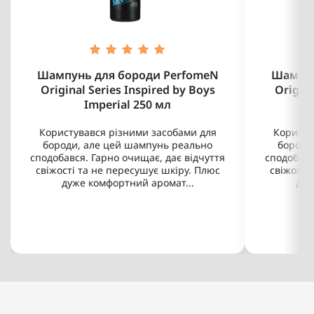
Шампунь для бороди PerfomeN
Шампун
Original Series Inspired by Boys
Origina
Imperial 250 мл
Користувався різними засобами для
Користу
бороди, але цей шампунь реально
бороди
сподобався. Гарно очищає, дає відчуття
сподобавс
свіжості та не пересушує шкіру. Плюс
свіжості
дуже комфортний аромат...
дуж