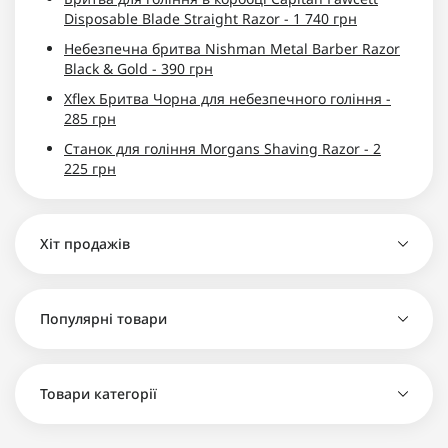
Disposable Blade Straight Razor - 1 740 грн
Небезпечна бритва Nishman Metal Barber Razor
Black & Gold - 390 грн
Xflex Бритва Чорна для небезпечного гоління -
285 грн
Станок для гоління Morgans Shaving Razor - 2
225 грн
Хіт продажів
Небезпечна бритва The bluebeards Revenge під
Популярні товари
половинку лез - 820 грн
Xflex Бритва Чорна для небезпечного гоління -
285 грн
Товари категорії
Небезпечна бритва The bluebeards Revenge під
Леза Derby Premium половинки 100шт - 315 грн
половинку лез - 820 грн
Помазок Proraso shaving brush - 570 грн