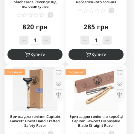
bluebeards Revenge під
небезпечного гоління
половинку лез
0
0
820 грн
285 грн
Купити
Купити
Популярний
Популярний
Бритва для гоління Captain
Бритва для гоління в коробці
Fawcett Finest Hand Crafted
Capitan Fawcett Disposable
Safety Razor
Blade Straight Razor
0
0