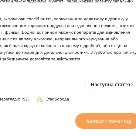
утатіон також підтримує імунітет і перешкоджає розвитку запальних
в, включаючи спосіб життя, харчування та додаткову підтримку у
 з включенням корисних продуктів для відновлення печінки, таких як
и її функції. Водночас прийом якісних препаратів для відновлення
гану після впливу алкоголю, неправильного харчування або
 як біль чи відчуття важкості в правому підребер’ї, або якщо ви
рнутися до лікаря для детальної діагностики. З турботою про печінк
 забезпечуєте довголіття та якість життя.
Наступна стаття
Перегляди: 1925
Стас Борода
Написати коментар