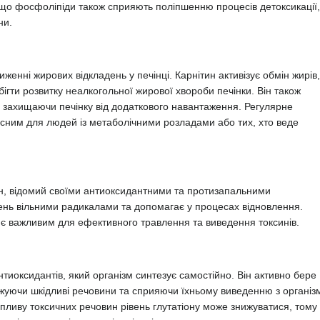
 що фосфоліпіди також сприяють поліпшенню процесів детоксикації,
ни.
иженні жирових відкладень у печінці. Карнітин активізує обмін жирів,
ігти розвитку неалкогольної жирової хвороби печінки. Він також
, захищаючи печінку від додаткового навантаження. Регулярне
исним для людей із метаболічними розладами або тих, хто веде
н, відомий своїми антиоксидантними та протизапальними
жень вільними радикалами та допомагає у процесах відновлення.
 є важливим для ефективного травлення та виведення токсинів.
тиоксидантів, який організм синтезує самостійно. Він активно бере
оджуючи шкідливі речовини та сприяючи їхньому виведенню з організ
впливу токсичних речовин рівень глутатіону може знижуватися, тому