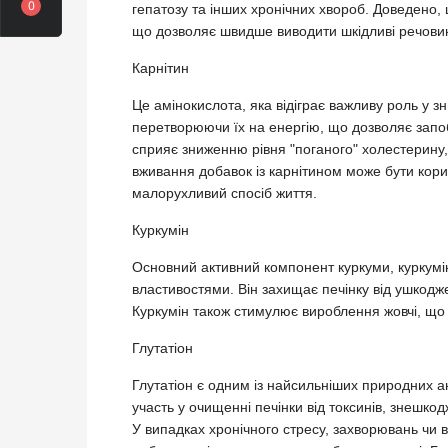
0
гепатозу та інших хронічних хвороб. Доведено,
що дозволяє швидше виводити шкідливі речови
Карнітин
Це амінокислота, яка відіграє важливу роль у зн
перетворюючи їх на енергію, що дозволяє запоб
сприяє зниженню рівня "поганого" холестерину
вживання добавок із карнітином може бути кор
малорухливий спосіб життя.
Куркумін
Основний активний компонент куркуми, куркумі
властивостями. Він захищає печінку від ушкод
Куркумін також стимулює вироблення жовчі, що
Глутатіон
Глутатіон є одним із найсильніших природних ан
участь у очищенні печінки від токсинів, знешк
У випадках хронічного стресу, захворювань чи 