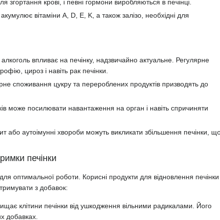
 для згортання крові, і певні гормони виробляються в печінці.
 акумулює вітаміни A, D, E, K, а також залізо, необхідні для
к алкоголь впливає на печінку, надзвичайно актуальне. Регулярне
фію, цироз і навіть рак печінки.
рне споживання цукру та перероблених продуктів призводять до
ів може посилювати навантаження на орган і навіть спричиняти
ит або аутоімунні хвороби можуть викликати збільшення печінки, що
тримки печінки
для оптимальної роботи. Корисні продукти для відновлення печінки
отримувати з добавок:
хищає клітини печінки від ушкодження вільними радикалами. Його
их добавках.