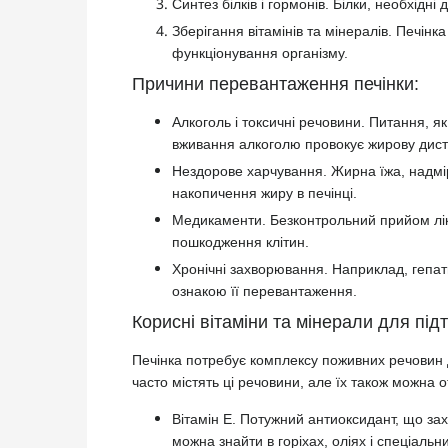
Синтез білків і гормонів. Білки, необхідні
Зберігання вітамінів та мінералів. Печінка
функціонування організму.
Причини перевантаження печінки:
Алкоголь і токсичні речовини. Питання, я
вживання алкоголю провокує жирову дистро
Нездорове харчування. Жирна їжа, надмі
накопичення жиру в печінці.
Медикаменти. Безконтрольний прийом лік
пошкодження клітин.
Хронічні захворювання. Наприклад, гепат
ознакою її перевантаження.
Корисні вітаміни та мінерали для під
Печінка потребує комплексу поживних речовин 
часто містять ці речовини, але їх також можна 
Вітамін E. Потужний антиоксидант, що за
можна знайти в горіхах, оліях і спеціальн