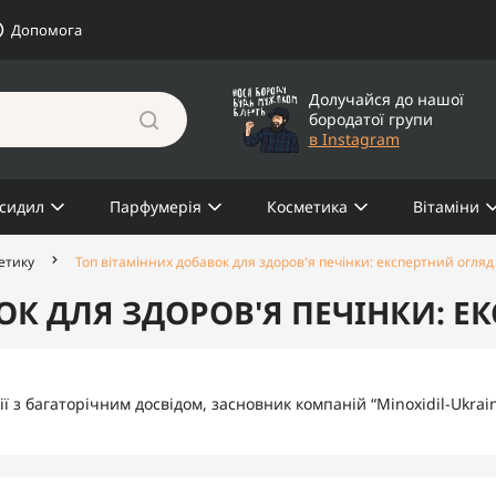
Допомога
Долучайся до нашої
бородатої групи
в Instagram
сидил
Парфумерія
Косметика
Вітаміни
метику
Топ вітамінних добавок для здоров'я печінки: експертний огляд
ОК ДЛЯ ЗДОРОВ'Я ПЕЧІНКИ: Е
гії з багаторічним досвідом, засновник компаній “Minoxidil-Ukrain