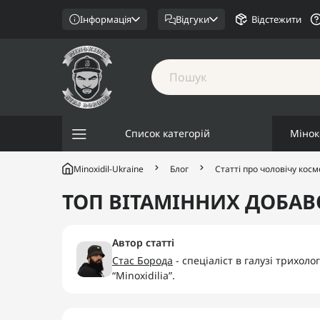
Інформація
Відгуки
Відстежити
Список категорій
Мінок
Minoxidil-Ukraine
Блог
Статті про чоловічу кос
ТОП ВІТАМІННИХ ДОБАВ
Автор статті
Стас Борода
- спеціаліст в галузі трихоло
“Minoxidilia”.