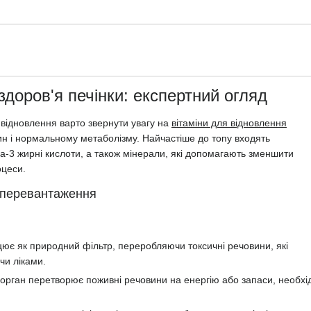
здоров'я печінки: експертний огляд
 відновлення варто звернути увагу на
вітаміни для відновлення
тин і нормальному метаболізму. Найчастіше до топу входять
мега-3 жирні кислоти, а також мінерали, які допомагають зменшити
оцеси.
ї перевантаження
ацює як природний фільтр, переробляючи токсичні речовини, які
чи ліками.
ей орган перетворює поживні речовини на енергію або запаси, необхі