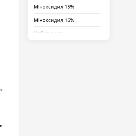
Міноксидил 15%
Міноксидил 16%
Набори для
вирощування волосся та
бороди
Для чоловіків
Крем з міноксидилом
Для жінок
Дермароллери
Шампунь з міноксидилом
ів
Активатори Міноксидилу
Вітаміни
Цинк для росту волосся та
Вітаміни та косметика з
ми
бороди
Єгипту