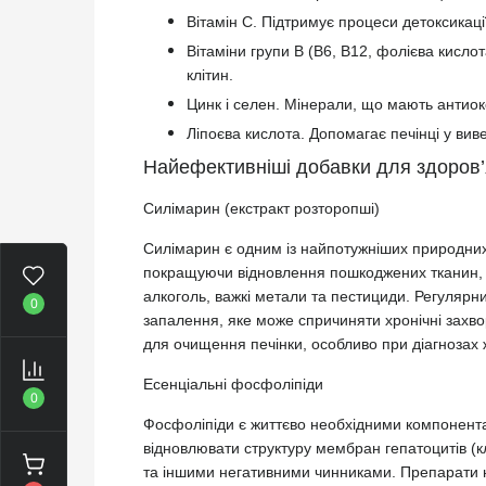
Вітамін C. Підтримує процеси детоксикації,
Вітаміни групи B (B6, B12, фолієва кисло
клітин.
Цинк і селен. Мінерали, що мають антиокс
Ліпоєва кислота. Допомагає печінці у вивед
Найефективніші добавки для здоров’
Силімарин (екстракт розторопші)
Силімарин є одним із найпотужніших природних 
покращуючи відновлення пошкоджених тканин, і 
алкоголь, важкі метали та пестициди. Регуляр
0
запалення, яке може спричиняти хронічні захвор
для очищення печінки, особливо при діагнозах ж
Есенціальні фосфоліпіди
0
Фосфоліпіди є життєво необхідними компонента
відновлювати структуру мембран гепатоцитів (к
та іншими негативними чинниками. Препарати н