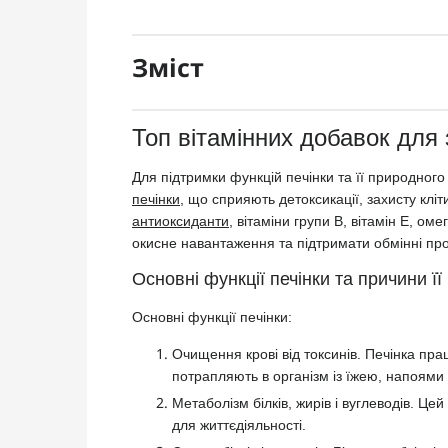
Зміст
Топ вітамінних добавок для 
Для підтримки функцій печінки та її природного
печінки
, що сприяють детоксикації, захисту клі
антиоксиданти
, вітаміни групи B, вітамін E, о
окисне навантаження та підтримати обмінні пр
Основні функції печінки та причини ї
Основні функції печінки:
Очищення крові від токсинів. Печінка пр
потрапляють в організм із їжею, напоями 
Метаболізм білків, жирів і вуглеводів. Ц
для життєдіяльності.