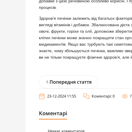
добавки з цією речовиною особливо корисні. Гл
процесів.
Здоров’я печінки залежить від багатьох факторі
вигляді вітамінів і добавок. Збалансована дієта
овочі, фрукти, горіхи та олії, допоможе зберегт
клітин печінки може значно покращити стан ор
медикаментів. Якщо вас турбують такі симптоми,
знаєте, чому збільшується печінка, важливо зве
ви не тільки покращуєте фізичне здоров’я, але й
Попередня стаття
23-12-2024 11:55
Коментарі: 0
Коментарі
Немає коментарів