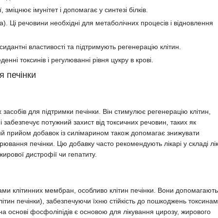
 зміцнює імунітет і допомагає у синтезі білків.
та). Ці речовини необхідні для метаболічних процесів і відновлення
идантні властивості та підтримують регенерацію клітин.
енні токсинів і регулюванні рівня цукру в крові.
я печінки
засобів для підтримки печінки. Він стимулює регенерацію клітин,
забезпечує потужний захист від токсичних речовин, таких як
ний прийом добавок із силімарином також допомагає знижувати
ювання печінки. Цю добавку часто рекомендують лікарі у складі лік
ирової дистрофії чи гепатиту.
ми клітинних мембран, особливо клітин печінки. Вони допомагають
літин печінки), забезпечуючи їхню стійкість до пошкоджень токсина
а основі фосфоліпідів є основою для лікування цирозу, жирового