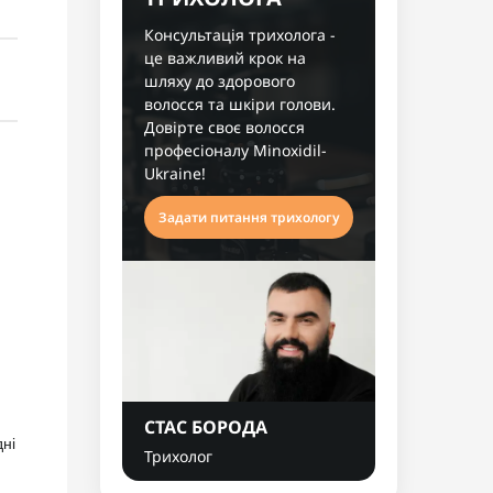
Консультація трихолога -
це важливий крок на
шляху до здорового
волосся та шкіри голови.
Довірте своє волосся
професіоналу Minoxidil-
Ukraine!
Задати питання трихологу
СТАС БОРОДА
дні
Трихолог