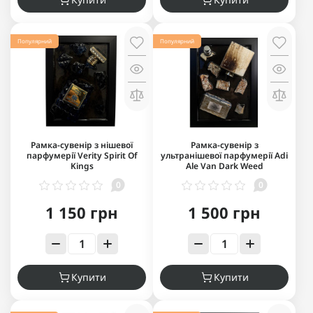
Популярний
Популярний
Рамка-сувенір з нішевої
Рамка-сувенір з
парфумерії Verity Spirit Of
ультранішевої парфумерії Adi
Kings
Ale Van Dark Weed
0
0
1 150 грн
1 500 грн
Купити
Купити