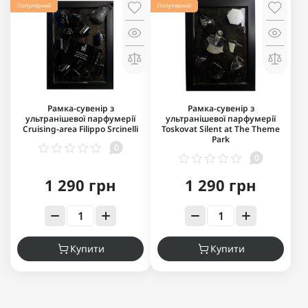
Популярний
Популярний
Рамка-сувенір з
Рамка-сувенір з
ультранішевої парфумерії
ультранішевої парфумерії
Cruising-area Filippo Srcinelli
Toskovat Silent at The Theme
Park
0
0
1 290 грн
1 290 грн
Купити
Купити