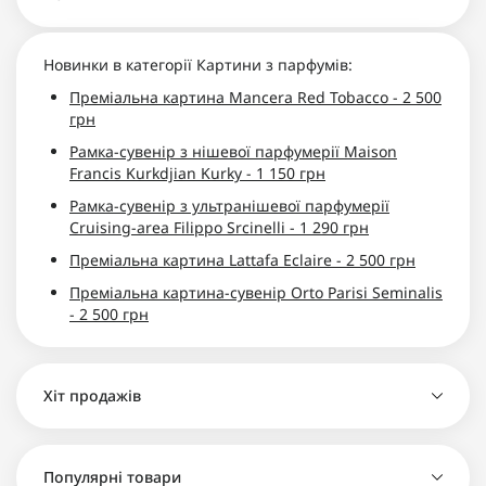
Новинки в категорії Картини з парфумів:
Преміальна картина Mancera Red Tobacco - 2 500
грн
Рамка-сувенір з нішевої парфумерії Maison
Francis Kurkdjian Kurky - 1 150 грн
Рамка-сувенір з ультранішевої парфумерії
Cruising-area Filippo Srcinelli - 1 290 грн
Преміальна картина Lattafa Eclaire - 2 500 грн
Преміальна картина-сувенір Orto Parisi Seminalis
- 2 500 грн
Хіт продажів
Рамка-сувенір з ультранішевої парфумерії
Популярні товари