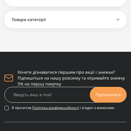
Toskovat Silent at The Theme Park - 1 290 грн
Рамка-сувенір з ультранішевої парфумерії Adi
Ale Van Dark Weed - 1 500 грн
Товари категорії
Преміальна картина-сувенір Orto Parisi Seminalis
- 2 500 грн
Рамка-сувенір з ультранішевої парфумерії
Toskovat Silent at The Theme Park - 1 290 грн
Преміальна картина Lattafa Eclaire - 2 500 грн
Рамка-сувенір з ультранішевої парфумерії Adi
Ale Van Dark Weed - 1 500 грн
Хочете дізнаватися першим про акції і знижки?
Преміальна картина Mancera Red Tobacco - 2 500
Підпишіться на нашу розсилку та отримайте знижку
грн
5% на першу покупку
Підписатися
Я прочитав
Політика конфіденційності
і згоден з вимогами