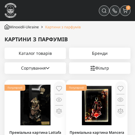
0
Minoxidil-Ukraine
Картини з парфумів
КАРТИНИ З ПАРФУМІВ
Каталог товарів
Бренди
Сортування
Фільтр
Популярний
Популярний
Преміальна картина Lattafa
Преміальна картина Mancera