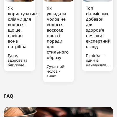
Як
Як
Топ
користуватися
укладати
вітамінних
оліями для
чоловіче
добавок
волосся:
волосся
для
що це і
воском:
здоров'я
навіщо
прості
печінки:
вона
поради
експертний
потрібна
для
огляд
стильного
Густе,
Печінка —
образу
здорове та
один із
блискуче
найважливіших
Сучасний
волосся —
органів
чоловік
мрія не
нашого
знає:
лише жінок,
організму,
доглянутий
а й багатьох
що виконує
вигляд – це
чоловіків.
понад 500
не просто
Проте часто
різноманітних
примха, а
FAQ
чоловічий
функцій. Її
необхідність.
догляд за
стан
І зачіска
волоссям
безпосередньо
відіграє в
обмежується
впливає на
цьому чи не
лише
загальне