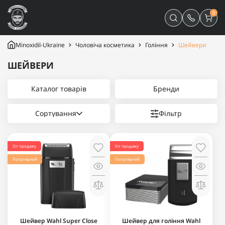
0
Minoxidil-Ukraine
Чоловіча косметика
Гоління
Шейвери
ШЕЙВЕРИ
Каталог товарів
Бренди
Сортування
Фільтр
Хіт продажу
Хіт продажу
Популярний
Популярний
Шейвер Wahl Super Close
Шейвер для гоління Wahl