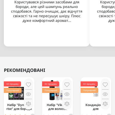
Користувався різними засобами для
Користу
бороди, але цей шампунь реально
бороди
сподобався. Гарно очищає, дає відчуття
сподобавс
свіжості та не пересушує шкіру. Плюс
свіжості
дуже комфортний аромат...
дуж
РЕКОМЕНДОВАНІ
Хіт продажу
Хіт продажу
Хіт продажу
Популярний
Популярний
Популярний
Набір "Dynamic
Набір "Viking"
Кондиціонер
rise" для бороди
для волосся
для
базовий
відновлення