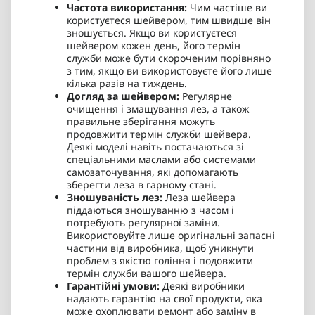
Частота використання:
Чим частіше ви
користуєтеся шейвером, тим швидше він
зношується. Якщо ви користуєтеся
шейвером кожен день, його термін
служби може бути скороченим порівняно
з тим, якщо ви використовуєте його лише
кілька разів на тиждень.
Догляд за шейвером:
Регулярне
очищення і змащування лез, а також
правильне зберігання можуть
продовжити термін служби шейвера.
Деякі моделі навіть постачаються зі
спеціальними маслами або системами
самозаточування, які допомагають
зберегти леза в гарному стані.
Зношуваність лез:
Леза шейвера
піддаються зношуванню з часом і
потребують регулярної заміни.
Використовуйте лише оригінальні запасні
частини від виробника, щоб уникнути
проблем з якістю гоління і подовжити
термін служби вашого шейвера.
Гарантійні умови:
Деякі виробники
надають гарантію на свої продукти, яка
може охоплювати ремонт або заміну в