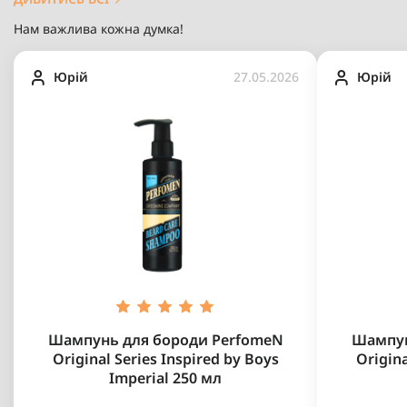
Нам важлива кожна думка!
Юрій
27.05.2026
Юрій
Шампунь для бороди PerfomeN
Шампун
Original Series Inspired by Boys
Origina
Imperial 250 мл