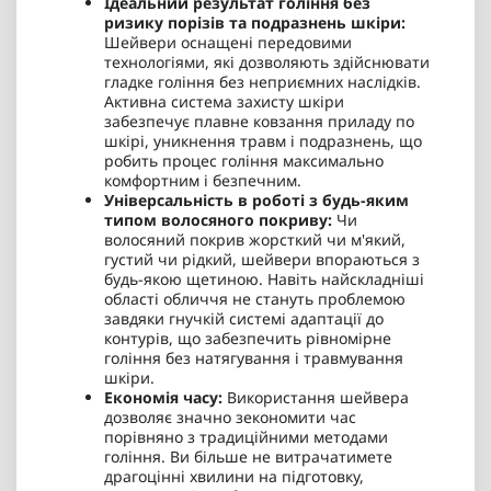
Ідеальний результат гоління без
ризику порізів та подразнень шкіри:
Шейвери оснащені передовими
технологіями, які дозволяють здійснювати
гладке гоління без неприємних наслідків.
Активна система захисту шкіри
забезпечує плавне ковзання приладу по
шкірі, уникнення травм і подразнень, що
робить процес гоління максимально
комфортним і безпечним.
Універсальність в роботі з будь-яким
типом волосяного покриву:
Чи
волосяний покрив жорсткий чи м'який,
густий чи рідкий, шейвери впораються з
будь-якою щетиною. Навіть найскладніші
області обличчя не стануть проблемою
завдяки гнучкій системі адаптації до
контурів, що забезпечить рівномірне
гоління без натягування і травмування
шкіри.
Економія часу:
Використання шейвера
дозволяє значно зекономити час
порівняно з традиційними методами
гоління. Ви більше не витрачатимете
драгоцінні хвилини на підготовку,