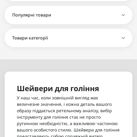
Шейвер Wahl Super Close Shaver - 1 700 грн
Популярні товари
Шейвер для гоління Wahl Mobile Shaver - 900 грн
Шейвер для гоління Wahl Mobile Shaver - 900 грн
Товари категорії
Шейвер Wahl Super Close Shaver - 1 700 грн
Шейвери для гоління
У наш час, коли зовнішній вигляд має
величезне значення, і кожна деталь вашого
образу піддається ретельному аналізу, вибір
інструменту для гоління стає не просто
рутинною необхідністю, а важливою частиною
вашого особистого стилю. Шейвери для гоління
представляють собою справжній витвір