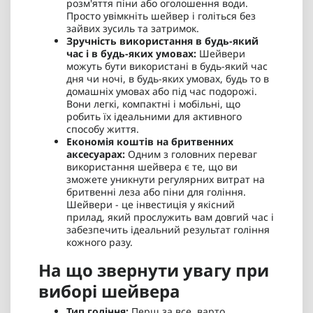
розм'яття піни або оголошення води.
Просто увімкніть шейвер і голіться без
зайвих зусиль та затримок.
Зручність використання в будь-який
час і в будь-яких умовах:
Шейвери
можуть бути використані в будь-який час
дня чи ночі, в будь-яких умовах, будь то в
домашніх умовах або під час подорожі.
Вони легкі, компактні і мобільні, що
робить їх ідеальними для активного
способу життя.
Економія коштів на бритвенних
аксесуарах:
Одним з головних переваг
використання шейвера є те, що ви
зможете уникнути регулярних витрат на
бритвенні леза або піни для гоління.
Шейвери - це інвестиція у якісний
прилад, який прослужить вам довгий час і
забезпечить ідеальний результат гоління
кожного разу.
На що звернути увагу при
виборі шейвера
Тип гоління:
Перш за все, варто