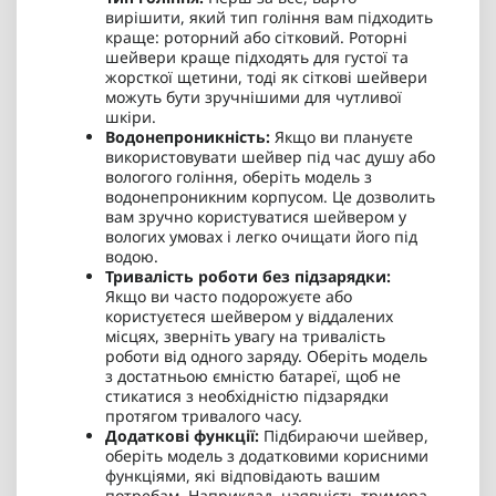
вирішити, який тип гоління вам підходить
краще: роторний або сітковий. Роторні
шейвери краще підходять для густої та
жорсткої щетини, тоді як сіткові шейвери
можуть бути зручнішими для чутливої
шкіри.
Водонепроникність:
Якщо ви плануєте
використовувати шейвер під час душу або
вологого гоління, оберіть модель з
водонепроникним корпусом. Це дозволить
вам зручно користуватися шейвером у
вологих умовах і легко очищати його під
водою.
Тривалість роботи без підзарядки:
Якщо ви часто подорожуєте або
користуєтеся шейвером у віддалених
місцях, зверніть увагу на тривалість
роботи від одного заряду. Оберіть модель
з достатньою ємністю батареї, щоб не
стикатися з необхідністю підзарядки
протягом тривалого часу.
Додаткові функції:
Підбираючи шейвер,
оберіть модель з додатковими корисними
функціями, які відповідають вашим
потребам. Наприклад, наявність тримера