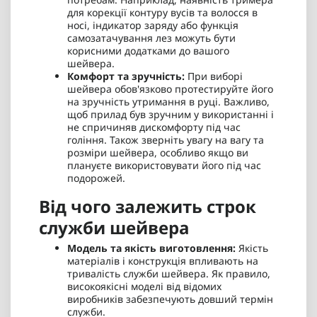
для корекції контуру вусів та волосся в
носі, індикатор заряду або функція
самозатачування лез можуть бути
корисними додатками до вашого
шейвера.
Комфорт та зручність:
При виборі
шейвера обов'язково протестируйте його
на зручність утримання в руці. Важливо,
щоб прилад був зручним у використанні і
не спричиняв дискомфорту під час
гоління. Також зверніть увагу на вагу та
розміри шейвера, особливо якщо ви
плануєте використовувати його під час
подорожей.
Від чого залежить строк
служби шейвера
Модель та якість виготовлення:
Якість
матеріалів і конструкція впливають на
тривалість служби шейвера. Як правило,
високоякісні моделі від відомих
виробників забезпечують довший термін
служби.