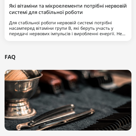
Які вітаміни та мікроелементи потрібні нервовій
системі для стабільної роботи
Для стабільної роботи нервовій системі потрібні
насамперед вітаміни групи B, які беруть участь у
передачі нервових імпульсів і виробленні енергії. Не
менш важливими є магній, що допомагає знижувати
нервову збудливість і підтримує баланс між
збудженням та ..
FAQ