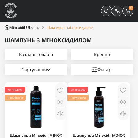
0
Minoxidil-Ukraine
Шампунь з міноксидилом
ШАМПУНЬ З МІНОКСИДИЛОМ
Каталог товарів
Бренди
Сортування
Фільтр
Хіт продажу
Хіт продажу
Популярний
Популярний
Шампунь з Minoxidil MINOX
Шампунь з Minoxidil MINOX