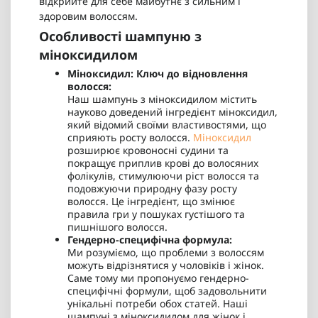
відкрийте для себе майбутнє з сильним і
здоровим волоссям.
Особливості шампуню з
міноксидилом
Міноксидил: Ключ до відновлення
волосся:
Наш шампунь з міноксидилом містить
науково доведений інгредієнт міноксидил,
який відомий своїми властивостями, що
сприяють росту волосся.
Міноксидил
розширює кровоносні судини та
покращує приплив крові до волосяних
фолікулів, стимулюючи ріст волосся та
подовжуючи природну фазу росту
волосся. Це інгредієнт, що змінює
правила гри у пошуках густішого та
пишнішого волосся.
Гендерно-специфічна формула:
Ми розуміємо, що проблеми з волоссям
можуть відрізнятися у чоловіків і жінок.
Саме тому ми пропонуємо гендерно-
специфічні формули, щоб задовольнити
унікальні потреби обох статей. Наші
шампуні з міноксидилом для жінок і