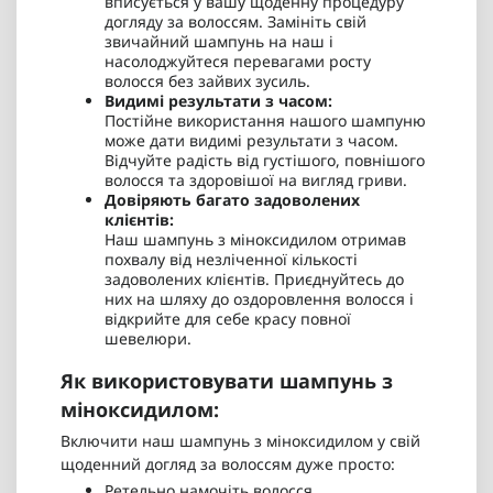
вписується у вашу щоденну процедуру
догляду за волоссям. Замініть свій
звичайний шампунь на наш і
насолоджуйтеся перевагами росту
волосся без зайвих зусиль.
Видимі результати з часом:
Постійне використання нашого шампуню
може дати видимі результати з часом.
Відчуйте радість від густішого, повнішого
волосся та здоровішої на вигляд гриви.
Довіряють багато задоволених
клієнтів:
Наш шампунь з міноксидилом отримав
похвалу від незліченної кількості
задоволених клієнтів. Приєднуйтесь до
них на шляху до оздоровлення волосся і
відкрийте для себе красу повної
шевелюри.
Як використовувати шампунь з
міноксидилом:
Включити наш шампунь з міноксидилом у свій
щоденний догляд за волоссям дуже просто:
Ретельно намочіть волосся.