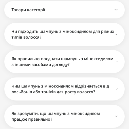
Шампунь з Minoxidil MINOX SHAMPOO BIG проти
випадіння волосся 500мл - 840 грн
Товари категорії
Шампунь з Minoxidil MINOX проти випадіння
Шампунь MinoMax Shampoo від випадіння
волосся 200 мл - 420 грн
волосся 250мл - 420 грн
Шампунь з Minoxidil MINOX SHAMPOO BIG проти
Чи підходить шампунь з міноксидилом для різних
випадіння волосся 500мл - 840 грн
типів волосся?
Шампунь MinoMax Shampoo від випадіння
волосся 250мл - 420 грн
Як правильно поєднати шампунь з міноксидилом
з іншими засобами догляду?
Чим шампунь з міноксидилом відрізняється від
лосьйонів або тоніків для росту волосся?
Як зрозуміти, що шампунь з міноксидилом
працює правильно?