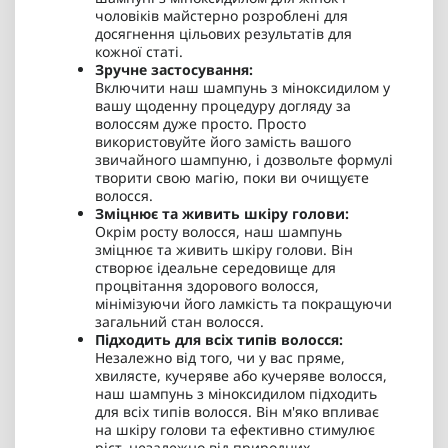
чоловіків майстерно розроблені для
досягнення цільових результатів для
кожної статі.
Зручне застосування:
Включити наш шампунь з міноксидилом у
вашу щоденну процедуру догляду за
волоссям дуже просто. Просто
використовуйте його замість вашого
звичайного шампуню, і дозвольте формулі
творити свою магію, поки ви очищуєте
волосся.
Зміцнює та живить шкіру голови:
Окрім росту волосся, наш шампунь
зміцнює та живить шкіру голови. Він
створює ідеальне середовище для
процвітання здорового волосся,
мінімізуючи його ламкість та покращуючи
загальний стан волосся.
Підходить для всіх типів волосся:
Незалежно від того, чи у вас пряме,
хвилясте, кучеряве або кучеряве волосся,
наш шампунь з міноксидилом підходить
для всіх типів волосся. Він м'яко впливає
на шкіру голови та ефективно стимулює
ріст, незалежно від природних