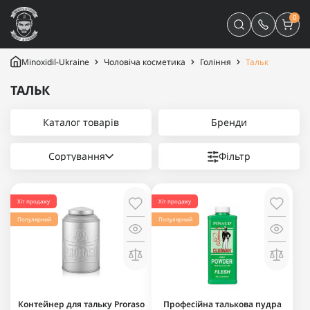
0
Minoxidil-Ukraine
Чоловіча косметика
Гоління
Тальк
ТАЛЬК
Каталог товарів
Бренди
Сортування
Фільтр
Хіт продажу
Хіт продажу
Популярний
Популярний
Контейнер для тальку Proraso
Професійна талькова пудра