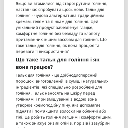
Якщо ви втомилися від старої рутини гоління,
настав час спробувати щось нове. Тальк для
гоління - чудова альтернатива традиційним
кремам, гелям та пінкам для гоління. Цей
унікальний продукт забезпечує гладке,
комфортне гоління без безладу та клопоту,
притаманних іншим засобам для гоління. Що
таке тальк для гоління, як вона працює та
переваги її використання?
Що таке тальк для гоління і як
вона працює?
Тальк для гоління - це дрібнодисперсний
порошок, виготовлений із суміші натуральних
інгредієнтів, які спеціально розроблені для
гоління. Тальк наносять на шкіру перед
голінням, і при змішуванні з водою вона
утворює кремоподібну піну, яка допомагає
підняти і пом'якшити волоски на обличчі або
тілі. Це робить гоління легшим і комфортнішим,
а також знижує ризик опіків, порізів і зазубрин