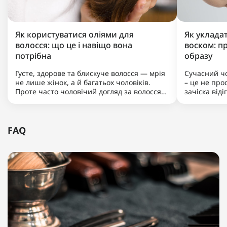
Як користуватися оліями для
Як уклада
волосся: що це і навіщо вона
воском: п
потрібна
образу
Густе, здорове та блискуче волосся — мрія
Сучасний чо
не лише жінок, а й багатьох чоловіків.
– це не прос
Проте часто чоловічий догляд за волоссям
зачіска від
обмежується лише шампунем. Якщо ви
роль. Хочеш
хочете вивести свою зачіску на новий
триматиме 
рівень, надати їй доглянутого вигляду та
цьому вигля
вирішити такі пробле..
точно варто
FAQ