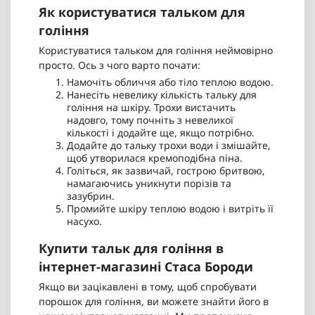
Як користуватися тальком для
гоління
Користуватися тальком для гоління неймовірно
просто. Ось з чого варто почати:
Намочіть обличчя або тіло теплою водою.
Нанесіть невелику кількість тальку для
гоління на шкіру. Трохи вистачить
надовго, тому почніть з невеликої
кількості і додайте ще, якщо потрібно.
Додайте до тальку трохи води і змішайте,
щоб утворилася кремоподібна піна.
Голіться, як зазвичай, гострою бритвою,
намагаючись уникнути порізів та
зазубрин.
Промийте шкіру теплою водою і витріть її
насухо.
Купити тальк для гоління в
інтернет-магазині Стаса Бороди
Якщо ви зацікавлені в тому, щоб спробувати
порошок для гоління, ви можете знайти його в