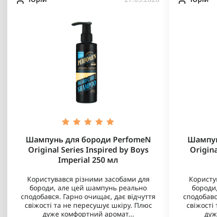
Шампунь для бороди PerfomeN
Шампун
Original Series Inspired by Boys
Origina
Imperial 250 мл
Користувався різними засобами для
Користу
бороди, але цей шампунь реально
бороди
сподобався. Гарно очищає, дає відчуття
сподобавс
свіжості та не пересушує шкіру. Плюс
свіжості
дуже комфортний аромат...
дуж