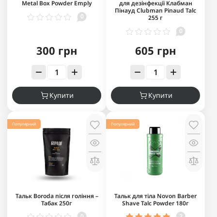
Metal Box Powder Emply
для дезінфекції Клабман
Пінауд Clubman Pinaud Talc
0
255 г
0
300 грн
605 грн
Купити
Купити
Популярний
Популярний
Тальк Boroda після гоління –
Тальк для тіла Novon Barber
Табак 250г
Shave Talc Powder 180г
0
2