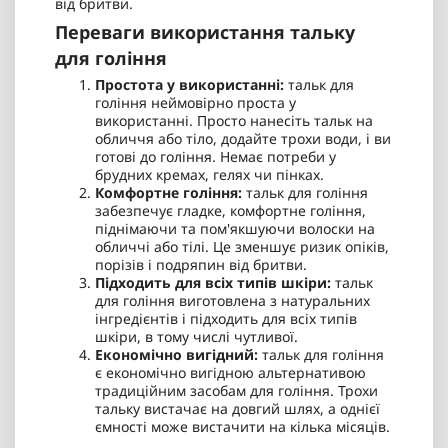
від бритви.
Переваги використання тальку
для гоління
Простота у використанні:
тальк для
гоління неймовірно проста у
використанні. Просто нанесіть тальк на
обличчя або тіло, додайте трохи води, і ви
готові до гоління. Немає потреби у
брудних кремах, гелях чи пінках.
Комфортне гоління:
тальк для гоління
забезпечує гладке, комфортне гоління,
піднімаючи та пом'якшуючи волоски на
обличчі або тілі. Це зменшує ризик опіків,
порізів і подряпин від бритви.
Підходить для всіх типів шкіри:
тальк
для гоління виготовлена з натуральних
інгредієнтів і підходить для всіх типів
шкіри, в тому числі чутливої.
Економічно вигідний:
тальк для гоління
є економічно вигідною альтернативою
традиційним засобам для гоління. Трохи
тальку вистачає на довгий шлях, а однієї
ємності може вистачити на кілька місяців.