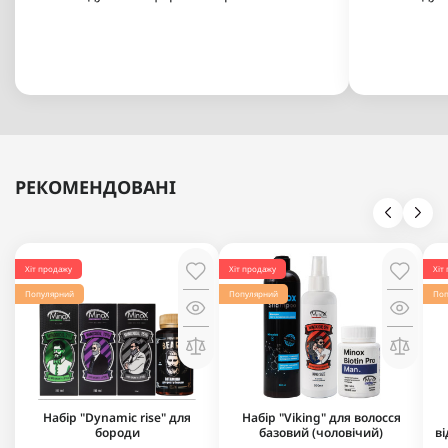
РЕКОМЕНДОВАНІ
Хіт продажу
Хіт продажу
Хіт
Популярний
Популярний
Поп
Набір "Dynamic rise" для
Набір "Viking" для волосся
бороди
базовий (чоловічий)
в