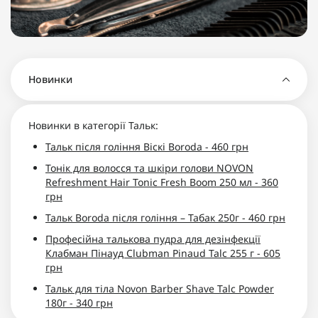
Новинки
Новинки в категорії Тальк:
Тальк після гоління Віскі Boroda - 460 грн
Тонік для волосся та шкіри голови NOVON
Refreshment Hair Tonic Fresh Boom 250 мл - 360
грн
Тальк Boroda після гоління – Табак 250г - 460 грн
Професійна талькова пудра для дезінфекції
Клабман Пінауд Clubman Pinaud Talc 255 г - 605
грн
Тальк для тіла Novon Barber Shave Talc Powder
180г - 340 грн