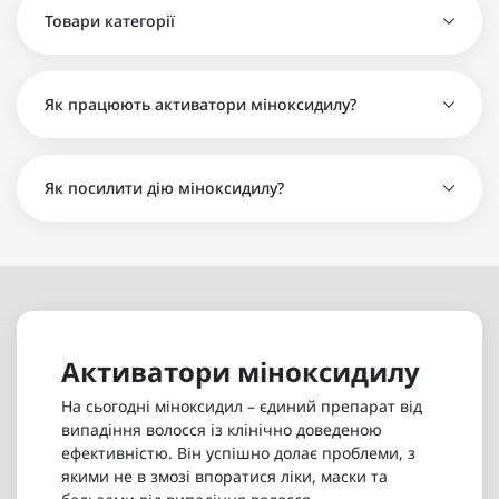
волосся "нічної фази" 100 мл - 520 грн
Товари категорії
Комплекс лосьйонів для волосся DAY&NIGHT по
Органічний лосьйон Minox Day Organic для
100мл - 830 грн
волосся "денної фази" 100 мл - 520 грн
Органічний лосьйон Minox Day Organic для
Як працюють активатори міноксидилу?
волосся "денної фази" 100 мл - 520 грн
Органічний лосьйон Minox Night Organic для
волосся "нічної фази" 100 мл - 520 грн
Як посилити дію міноксидилу?
Активатори міноксидилу
На сьогодні міноксидил – єдиний препарат від
випадіння волосся із клінічно доведеною
ефективністю. Він успішно долає проблеми, з
якими не в змозі впоратися ліки, маски та