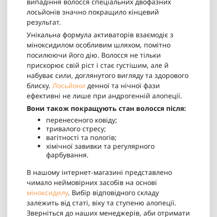
випадіння волосся спеціальних двофазних
лосьйонів значно покращило кінцевий
результат.
Унікальна формула активаторів взаємодіє з
міноксидилом особливим шляхом, помітно
посилюючи його дію. Волосся не тільки
прискорює свій ріст і стає густішим, але й
набуває сили, доглянутого вигляду та здорового
блиску.
Лосьйони
денної та нічної фази
ефективні не лише при андрогенній алопеції.
Вони також покращують стан волосся після:
перенесеного ковіду;
тривалого стресу;
вагітності та пологів;
хімічної завивки та регулярного
фарбування.
В нашому інтернет-магазині представлено
чимало неймовірних засобів на основі
міноксидилу
. Вибір відповідного складу
залежить від статі, віку та ступеню алопеції.
Зверніться до наших менеджерів, аби отримати