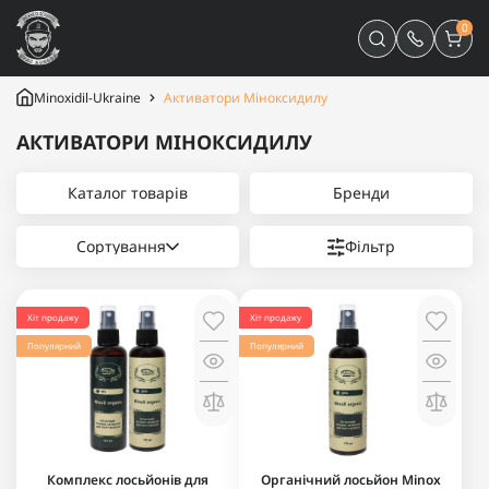
0
Minoxidil-Ukraine
Активатори Міноксидилу
АКТИВАТОРИ МІНОКСИДИЛУ
Каталог товарів
Бренди
Сортування
Фільтр
Хіт продажу
Хіт продажу
Популярний
Популярний
Комплекс лосьйонів для
Органічний лосьйон Minox