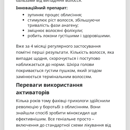
бальзами від випадіння волосся.
Інноваційний препарат:
зупиняє процес облисіння;
стимулює ріст волосся, збільшуючи
тривалість фази анагену;
зміцнює волосяні фолікули;
робить локони густішими і здоровішими.
Вже за 4 місяці регулярного застосування
помітні перші результати. Кількість волосся, яка
випадає щодня, скорочується і поступово
наближається до норми. Шкіра голови
покривається густим пушком, який згодом
замінюється термінальним волоссям.
Переваги використання
активаторів
Кілька років тому фахівці-трихологи здійснили
революцію у боротьбі з облисінням. Вони
знайшли спосіб зробити міноксидил ще
ефективнішим. Все геніальне просто –
включення до стандартної схеми лікування від