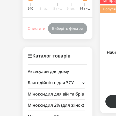
Хіт пр
940
3 тис.
5 тис.
9 тис.
14 тис.
Попул
Очистити
Виберіть фільтри
Наб
Каталог товарів
Аксесуари для дому
Благодійність для ЗСУ
Аксесуари для косметики
Міноксидил для вій та брів
Міноксидил 2% (для жінок)