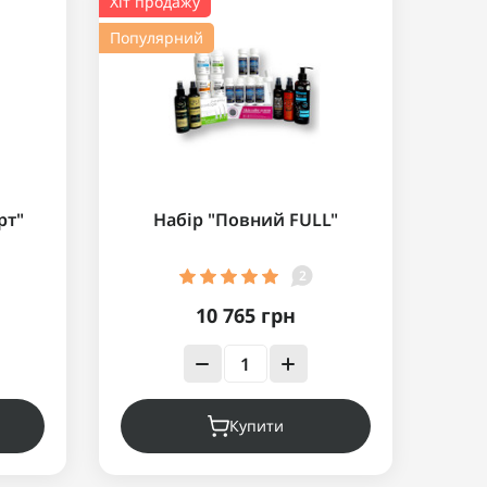
Хіт продажу
Популярний
рт"
Набір "Повний FULL"
2
10 765 грн
Купити