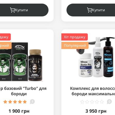
Купити
Купити
одажу
Хіт продажу
ярний
Популярний
ір базовий "Turbo" для
Комплекс для волосс
бороди
бороди максималь
Minox Extra strong b
1
0
1 900 грн
3 950 грн