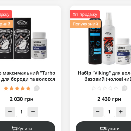
одажу
Хіт продажу
ярний
Популярний
р максимальний "Turbo
Набір "Viking" для во
 для бороди та волосся
базовий (чоловічи
1
0
2 030 грн
2 430 грн
Купити
Купити