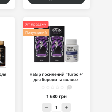
Хіт продажу
Популярний
 для
Набір посилений "Turbo +"
для бороди та волосся
0
1 680 грн