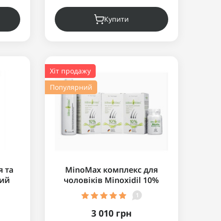
Купити
Хіт продажу
Популярний
я та
MinoMax комплекс для
ний
чоловіків Minoxidil 10%
ig
1
3 010 грн