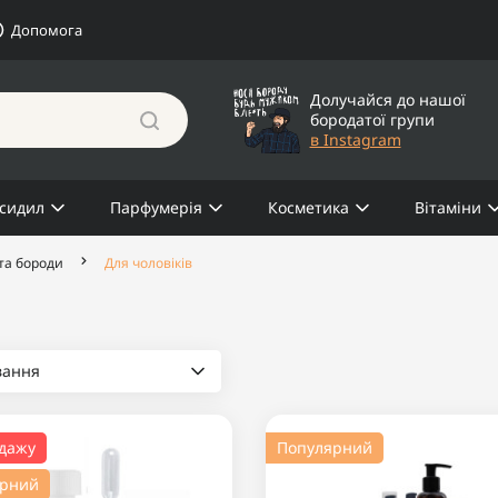
Допомога
Долучайся до нашої
бородатої групи
в Instagram
сидил
Парфумерія
Косметика
Вітаміни
та бороди
Для чоловіків
вання
одажу
Популярний
ярний