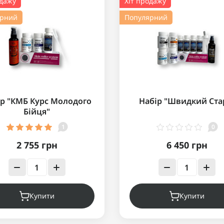
одажу
Хіт продажу
ярний
Популярний
ір "КМБ Курс Молодого
Набір "Швидкий Ста
Бійця"
1
0
2 755 грн
6 450 грн
Купити
Купити