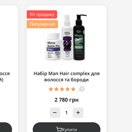
Хіт продажу
Популярний
лосся
Набір Man Hair complex для
й)
волосся та бороди
4
2 780 грн
Купити