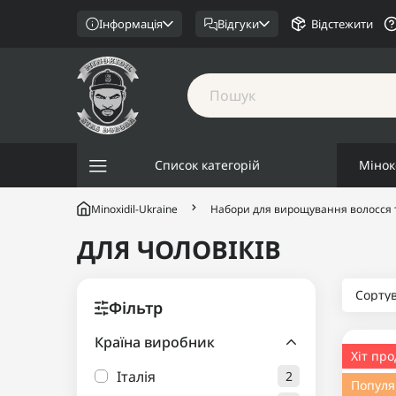
Інформація
Відгуки
Відстежити
Список категорій
Мінок
Minoxidil-Ukraine
Набори для вирощування волосся 
ДЛЯ ЧОЛОВІКІВ
Сорту
Фільтр
Країна виробник
Хіт пр
Італія
2
Попул