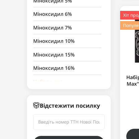
Міноксидил 5%
Міноксидил 6%
Хіт пр
Попул
Міноксидил 7%
Міноксидил 10%
Міноксидил 15%
Міноксидил 16%
Набі
Набори для
Max"
вирощування волосся та
бороди
Відстежити посилку
Для чоловіків
Для жінок
Крем з міноксидилом