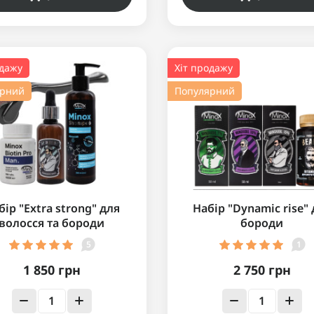
одажу
Хіт продажу
ярний
Популярний
бір "Extra strong" для
Набір "Dynamic rise"
волосся та бороди
бороди
5
1
1 850 грн
2 750 грн