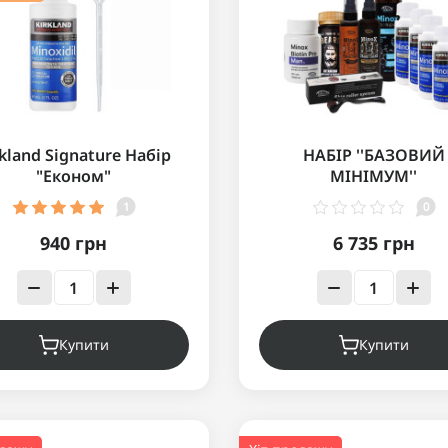
rkland Signature Набір
НАБІР ''БАЗОВИЙ
"Економ"
МІНІМУМ''
1
0
940 грн
6 735 грн
Купити
Купити