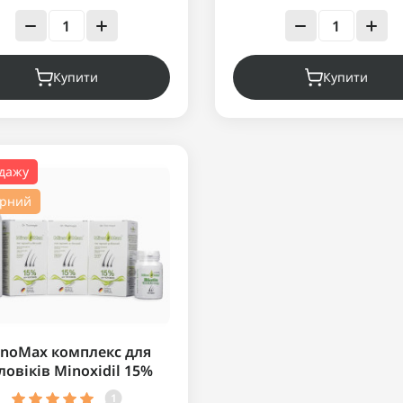
Купити
Купити
одажу
ярний
noMax комплекс для
ловіків Minoxidil 15%
1