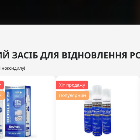
Й ЗАСІБ ДЛЯ ВІДНОВЛЕННЯ Р
іноксидилу!
у
Хіт продажу
й
Популярний