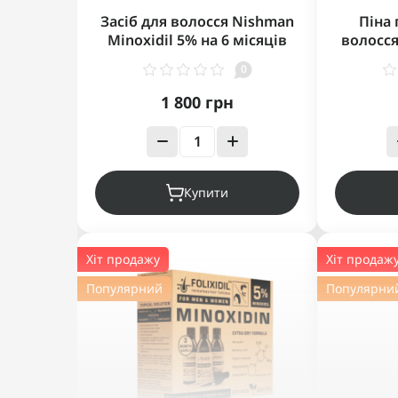
Засіб для волосся Nishman
Піна 
Minoxidil 5% на 6 місяців
волосся
6*60 мл
MD Revi
0
f
1 800 грн
Купити
Хіт продажу
Хіт продаж
Популярний
Популярни