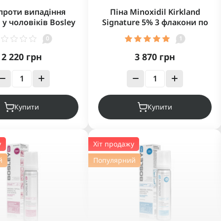
проти випадіння
Піна Minoxidil Kirkland
 у чоловіків Bosley
Signature 5% 3 флакони по
ve+ Densifying Foam
60 мл
0
1
or Men 60мл
2 220 грн
3 870 грн
Купити
Купити
у
Хіт продажу
й
Популярний