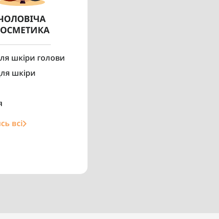
ЧОЛОВІЧА
КОСМЕТИКА
Minoxidil Kirkland
re 5% 6 флаконів по
60 мл
для шкіри голови
1
для шкіри
7 740 грн
я
сь всі
Купити