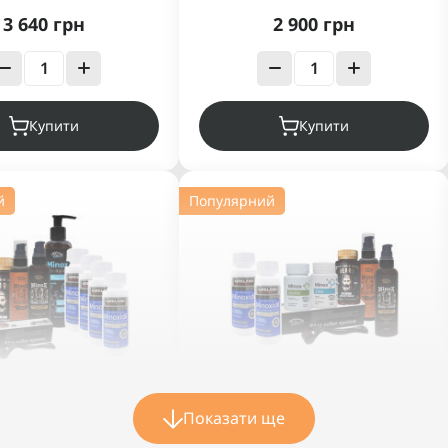
3 640 грн
2 900 грн
Купити
Купити
й
Популярний
БІР ''БАЗОВИЙ
НАБІР БАЗОВИЙ
Показати ще
МІНІМУМ''