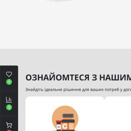
Набір лосьйонів Folixidil
Піна з
Міоксидил 5% 3x60мл
відно
жін
2
1 000 грн
Купити
ОЗНАЙОМТЕСЯ З НАШИ
0
Знайдіть ідеальне рішення для ваших потреб у дог
Хіт продажу
Хіт продаж
Популярний
Популярни
0