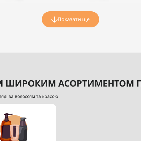
 Minoxidil 5% для
Піна з Minoxidil 5% для
Показати ще
влення волосся у
відновлення волосся у
ок Bosley 60 мл
чоловіків Bosley 60 мл
1
0
2 140 грн
2 140 грн
Купити
Купити
М ШИРОКИМ АСОРТИМЕНТОМ П
ляді за волоссям та красою
у
й