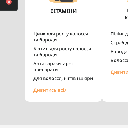
0
ВІТАМІНИ
Розчин з Minoxidil Bosley
Піна 
5% для відновлення
Signatu
волосся у чоловіків 2x60 мл
Цинк для росту волосся
Пілінг 
0
та бороди
Скраб 
2 140 грн
Біотин для росту волосся
Борода
та бороди
Волосс
Антипаразитарні
препарати
Дивити
Купити
Для волосся, нігтів і шкіри
Дивитись всі