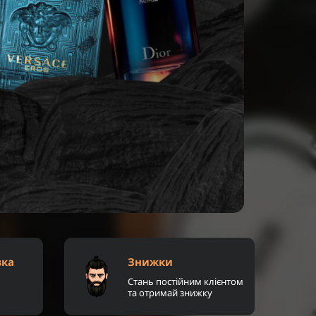
вка
Знижки
Стань постійним клієнтом
та отримай знижку