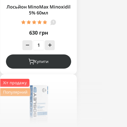
Лосьйон MinoMax Minoxidil
5% 60мл
1
630 грн
Купити
Хіт продажу
Популярний