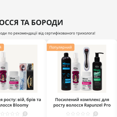
ОССЯ ТА БОРОДИ
роди по рекомендації від сертифікованого трихолога!
й
Популярний
я росту: вій, брів та
Посилений комплекс для
лосся Bloomy
росту волосся Rapunzel Pro
0
0