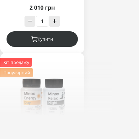
2 010 грн
Купити
Хіт продажу
Популярний
Набір потужних капсул для
енергії та релаксації
Day&Night