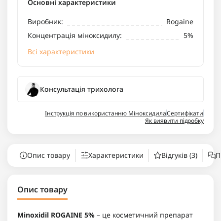
Основні характеристики
Виробник:
Rogaine
Концентрація міноксидилу:
5%
Всі характеристики
Консультація трихолога
Інструкція по використанню Міноксидила
Сертифікати
Як виявити підробку
Опис товару
Характеристики
Відгуків (3)
П
Опис товару
Minoxidil ROGAINE 5%
– це косметичний препарат