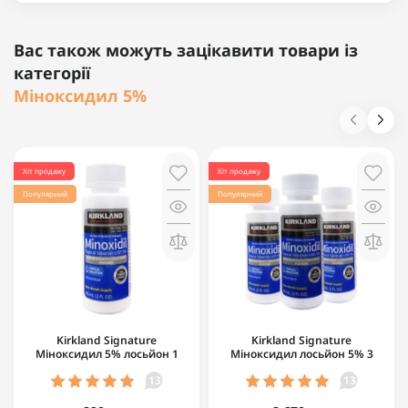
Вас також можуть зацікавити товари із
категорії
Міноксидил 5%
Хіт продажу
Хіт продажу
Популярний
Популярний
Kirkland Signature
Kirkland Signature
Міноксидил 5% лосьйон 1
Міноксидил лосьйон 5% 3
флакон 60 мл
флакони по 60 мл
13
13