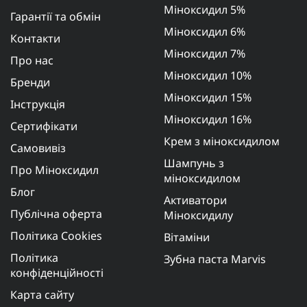
Міноксидил 5%
Гарантії та обмін
Міноксидил 6%
Контакти
Міноксидил 7%
Про нас
Міноксидил 10%
Бренди
Міноксидил 15%
Інструкція
Міноксидил 16%
Сертифікати
Крем з міноксидилом
Самовивіз
Шампунь з
Про Міноксидил
міноксидилом
Блог
Активатори
Публічна оферта
Міноксидилу
Політика Cookies
Вітаміни
Політика
Зубна паста Marvis
конфіденційності
Карта сайту