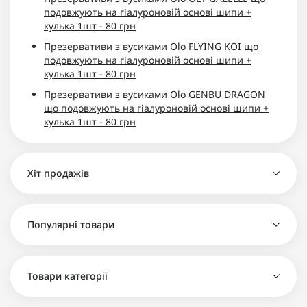
подовжують на гіалуроновій основі шипи +
кулька 1шт - 80 грн
Презервативи з вусиками Olo FLYING KOI що
подовжують на гіалуроновій основі шипи +
кулька 1шт - 80 грн
Презервативи з вусиками Olo GENBU DRAGON
що подовжують на гіалуроновій основі шипи +
кулька 1шт - 80 грн
Хіт продажів
Презерватив ONE Glowing Pleasures, 1 шт,
Популярні товари
світиться в темряві, зі змазкою - 30 грн
Презерватив ONE Classic Select Contest
Collection, 1 шт, гладенький, зі змазкою,
Кейс (кондомниця) металевий для зберігання
Товари категорії
дизайнерське паковання - 30 грн
презервативів 1шт - 135 грн
Презерватив ONE Tattoo Touch Blue, 1 шт,
Презерватив Satisfyer Premium Condoms 56 мм 1