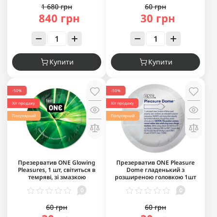
1 680 грн
60 грн
840 грн
30 грн
Купити
Купити
-50%
-50%
Хіт продажу
Хіт продажу
Популярний
Популярний
Презерватив ONE Glowing
Презерватив ONE Pleasure
Pleasures, 1 шт, світиться в
Dome гладенький з
темряві, зі змазкою
розширеною головкою 1шт
0
0
60 грн
60 грн