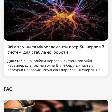
Які вітаміни та мікроелементи потрібні нервовій
системі для стабільної роботи
Для стабільної роботи нервовій системі потрібні
насамперед вітаміни групи B, які беруть участь у
передачі нервових імпульсів і виробленні енергії. Не
менш важливими є магній, що допомагає знижувати
нервову збудливість і підтримує баланс між
збудженням та ..
FAQ