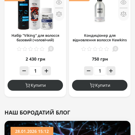
Набір "Viking" для волосся
Кондиціонер для
базовий (чоловічий)
відновлення волосся Hawkins
& Brimble Nourishing
0
0
Conditioner 300 мл
2 430 грн
750 грн
Купити
Купити
НАШ БОРОДАТИЙ БЛОГ
28.01.2026 15:12