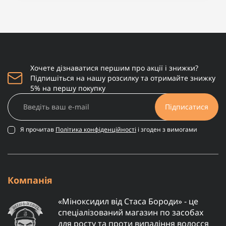
блакитний, з рельєфом у вигляді татуювання - 30
шт - 20 грн
грн
Безлатексні преміум-презервативи SKYN Large
Презерватив Satisfyer Premium Condoms 49 мм 1
збільшений розмір 1шт - 70 грн
шт - 20 грн
Презервативи LELO HEX Condoms Organic тонкі
Презерватив ONE Tattoo Touch Red
та суперміцні 1шт - 150 грн
Хочете дізнаватися першим про акції і знижки?
помаранчевий, з рельєфом у вигляді татуювання
Презервативи ONE Legend XL, 12 шт,
Підпишіться на нашу розсилку та отримайте знижку
1шт - 30 грн
збільшений розмір, розширення на кінці,
5% на першу покупку
подарункове паковання-тубус - 630 грн
Підписатися
Я прочитав
Політика конфіденційності
і згоден з вимогами
Компанія
«Міноксидил від Стаса Бороди» - це
спеціалізований магазин по засобах
для росту та проти випадіння волосся