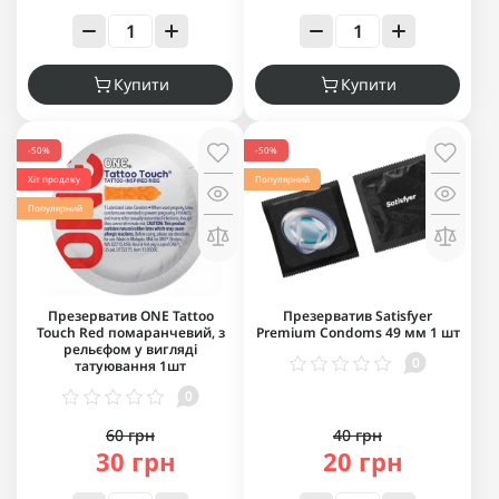
Купити
Купити
-50%
-50%
Хіт продажу
Популярний
Популярний
Презерватив ONE Tattoo
Презерватив Satisfyer
Touch Red помаранчевий, з
Premium Condoms 49 мм 1 шт
рельєфом у вигляді
0
татуювання 1шт
0
60 грн
40 грн
30 грн
20 грн