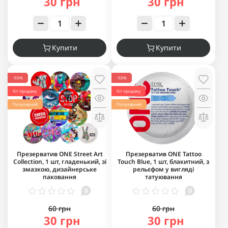
30 грн
30 грн
Купити
Купити
-50%
-50%
Хіт продажу
Хіт продажу
Популярний
Популярний
Презерватив ONE Street Art
Презерватив ONE Tattoo
Collection, 1 шт, гладенький, зі
Touch Blue, 1 шт, блакитний, з
змазкою, дизайнерське
рельєфом у вигляді
паковання
татуювання
0
0
60 грн
60 грн
30 грн
30 грн