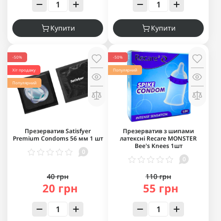
Купити
Купити
-50%
-50%
Хіт продажу
Популярний
Популярний
Презерватив Satisfyer
Презерватив з шипами
Premium Condoms 56 мм 1 шт
латексні Recare MONSTER
Bee's Knees 1шт
0
0
40 грн
110 грн
20 грн
55 грн