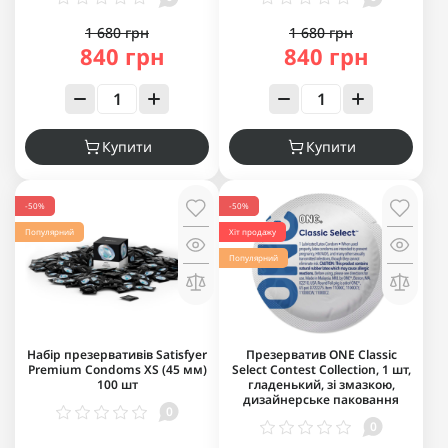
1 680 грн
1 680 грн
840 грн
840 грн
Купити
Купити
-50%
-50%
Популярний
Хіт продажу
Популярний
Набір презервативів Satisfyer
Презерватив ONE Classic
Premium Condoms XS (45 мм)
Select Contest Collection, 1 шт,
100 шт
гладенький, зі змазкою,
дизайнерське паковання
0
0