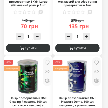
презервативи SKYN Large
металевий для зберігання
збільшений розмір 1шт
презервативів 1шт
0
0
140 грн
270 грн
70 грн
135 грн
Купити
Купити
-50%
-50%
Популярний
Популярний
Набір презервативів ONE
Набір презервативів ONE
Glowing Pleasures, 100 шт,
Pleasure Dome, 100 шт,
світяться в темряві, зі
гладенькі, з розширеною