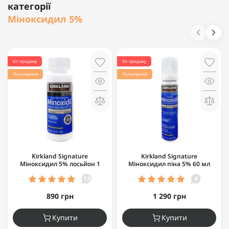
категорії
Міноксидил 5%
Хіт продажу
Хіт продажу
Популярний
Популярний
Kirkland Signature
Kirkland Signature
Міноксидил 5% лосьйон 1
Міноксидил піна 5% 60 мл
флакон 60 мл
13
4
890 грн
1 290 грн
Купити
Купити