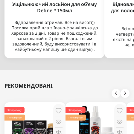
Ущільнюючий лосьйон для об'єму
Відновл
Define™ 150мл
для волос
Відправлення отримав. Все на висоті))
Посилка прийшла з Івано-франківська до
Всім 
Харкова за 2 дні. Товар не пошкоджений,
четверти
запакований в 2 рівня. Взагалі всим
якість на
задоволенний, буду використовувати і в
не, 
майбутньому напишу ще один відгук)..
РЕКОМЕНДОВАНІ
Хіт продажу
Хіт продажу
Хіт
Популярний
Популярний
Поп