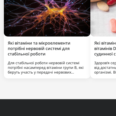
Які вітаміни та мікроелементи
Які вітамі
потрібні нервовій системі для
вітамінів D
стабільної роботи
судинної 
Для стабільної роботи нервовій системі
Здоров’я с
потрібні насамперед вітаміни групи B, які
від достатнь
беруть участь у передачі нервових
організмі. В
імпульсів і виробленні енергії. Не менш
артеріально
важливими є магній, що допомагає
нормальну р
знижувати нервову збудливість і підтримує
K допомага
баланс між збудженням та ..
кальцій, за