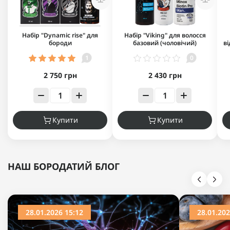
Набір "Dynamic rise" для
Набір "Viking" для волосся
бороди
базовий (чоловічий)
в
1
0
2 750 грн
2 430 грн
Купити
Купити
НАШ БОРОДАТИЙ БЛОГ
28.01.2026 15:12
28.01.202