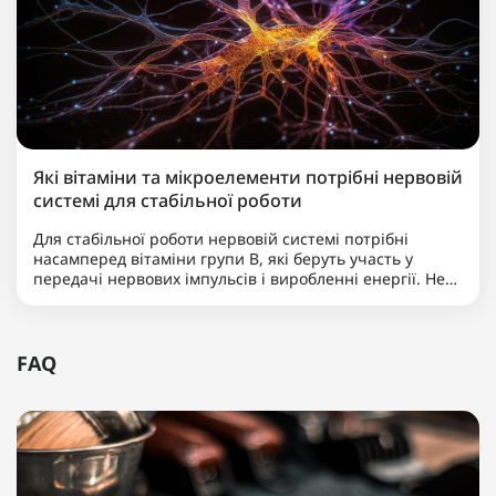
Які вітаміни та мікроелементи потрібні нервовій
системі для стабільної роботи
Для стабільної роботи нервовій системі потрібні
насамперед вітаміни групи B, які беруть участь у
передачі нервових імпульсів і виробленні енергії. Не
менш важливими є магній, що допомагає знижувати
нервову збудливість і підтримує баланс між
збудженням та ..
FAQ