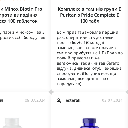
и Minox Biotin Pro
Комплекс вітамінів групи В
проти випадіння
Puritan's Pride Complete B
сся 100 таблеток
100 табл
 парі з міноксом , за 5
Всім привіт! Замовляв перший
ростив собі бороду , як
раз, оперативність доставки
просто бомба! (Сьогодні
замовив, завтра вже получив
смс про прибуття на НП) Брав по
повній предоплаті не
вагаючись, так як читав багато
відгуків, дивився ютуб і вирішив
спробувати. (Получив все, що
замовляв, все оригінл, все
порадувало) ..
iя
09.07.2024
Testerak
03.07.2024