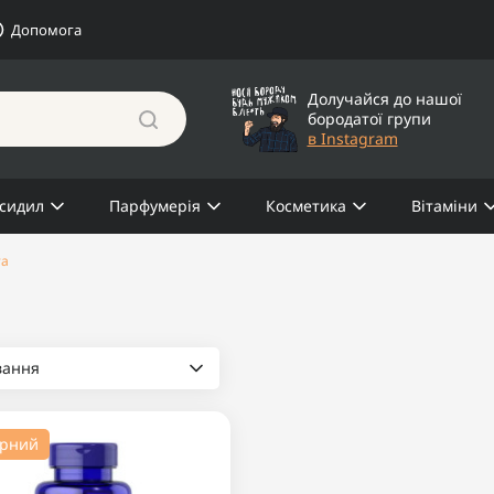
Допомога
Долучайся до нашої
бородатої групи
в Instagram
сидил
Парфумерія
Косметика
Вітаміни
та
вання
ярний