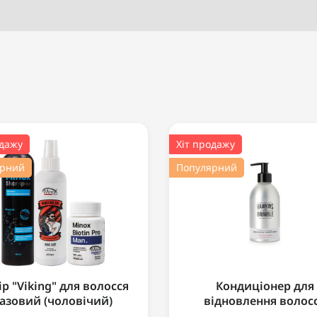
одажу
Хіт продажу
ярний
Популярний
р "Viking" для волосся
Кондиціонер для
азовий (чоловічий)
відновлення волос
Hawkins & Brimble