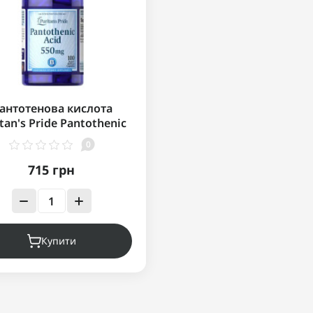
антотенова кислота
tan's Pride Pantothenic
cid 550 мг 100 капсул
0
715 грн
Купити