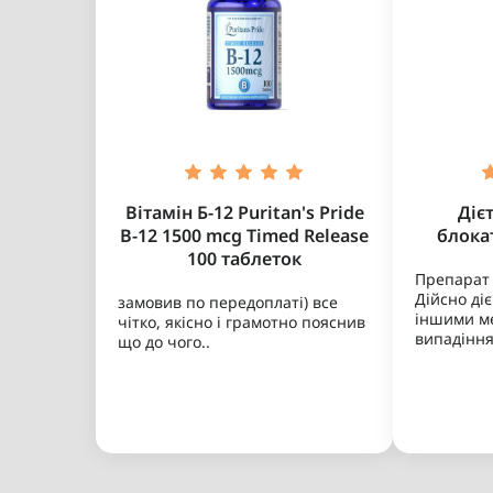
Інші БАДи
Вітаміни та косметика з
Єгипту
Молекулярні вітаміни та
шампуні для волосся та
бороди
Вітамін Б-12 Puritan's Pride
Діє
Парфуми на розпив
B-12 1500 mcg Timed Release
блока
Люксові парфуми на розпив
100 таблеток
Повнорозмірні парфуми
Препарат 
Нішеві парфуми на розпив
Дійсно діє
замовив по передоплаті) все
Дифузори для дому
іншими м
чітко, якісно і грамотно пояснив
Ультранішеві парфуми на
випадіння 
що до чого..
розпив
Парфумований гель для
Тара для парфумів
душу
Мініатюри парфумів
Сети парфумів