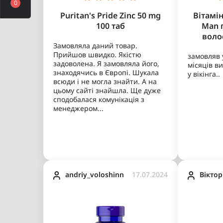
0
Вітамінні комплекси
Puritan's Pride Zinc 50 mg
Вітамін
Для суглобів та кісток
Для чоловіків
100 таб
Man 
воло
Вітаміни для лібідо
Для жінок
Замовляла даний товар.
Селен
Для дітей
Прийшов швидко. Якістю
замовляв у
задоволена. Я замовляла його,
місяців ви
Кальцій та Магній
Для вагітних та годуючих
знаходячись в Європі. Шукала
у вікінга..
груддю
всюди і не могла знайти. А на
Залізо
цьому сайті знайшла. Ще дуже
Для людей похилого віку
сподобалася комунікація з
Хлорофіл
менеджером...
Для імунної системи
Спіруліна
Для діабетиків
Фолієва кислота
Гіалуронова кислота
Пантотенова кислота
andriy_voloshinn
17.07.2024
Вiктор
Блокатори
Дигідротестостерону
Пробіотики