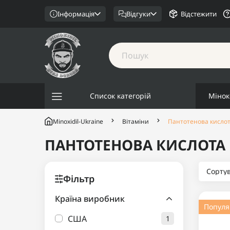
Інформація
Відгуки
Відстежити
Список категорій
Мінок
Minoxidil-Ukraine
Вітаміни
Пантотенова кисло
ПАНТОТЕНОВА КИСЛОТА
Сорту
Фільтр
Країна виробник
Попул
США
1