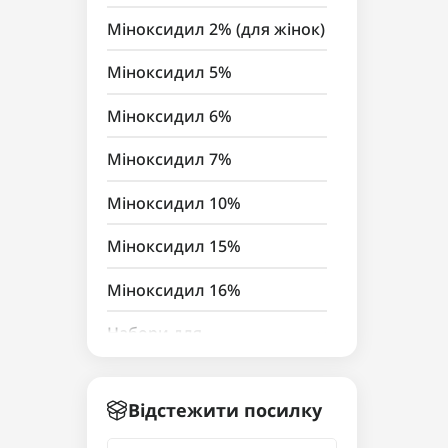
Міноксидил 2% (для жінок)
Міноксидил 5%
Міноксидил 6%
Міноксидил 7%
Міноксидил 10%
Міноксидил 15%
Міноксидил 16%
Набори для
вирощування волосся та
бороди
Відстежити посилку
Для чоловіків
Крем з міноксидилом
Для жінок