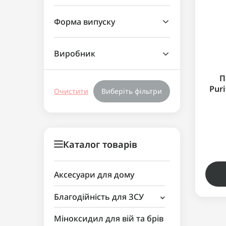
Форма випуску
Виробник
П
Puri
Очистити
Виберіть фільтри
A
Каталог товарів
Аксесуари для дому
Благодійність для ЗСУ
Аксесуари для косметики
Міноксидил для вій та брів