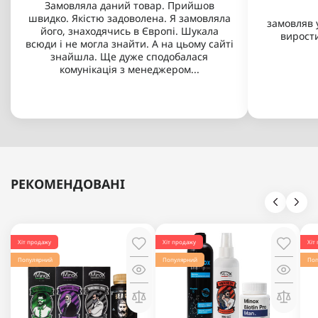
Замовляла даний товар. Прийшов
швидко. Якістю задоволена. Я замовляла
замовляв у
його, знаходячись в Європі. Шукала
виростив
всюди і не могла знайти. А на цьому сайті
знайшла. Ще дуже сподобалася
комунікація з менеджером...
РЕКОМЕНДОВАНІ
Хіт продажу
Хіт продажу
Хіт
Популярний
Популярний
Поп