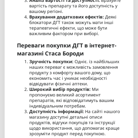
Аналіз вартості та доступності:
Врахуйте
вартість препарату та його доступність у
вашому регіоні.
Врахування додаткових ефектів:
Деякі
блокатори ДГТ також можуть мати інші
терапевтичні ефекти, що може бути
важливим фактором при виборі.
Переваги покупки ДГТ в інтернет-
магазині Стаса Бороди
Зручність покупки:
Одніє. із найбільших
наших переваг є можливість замовлення
продукту з комфорту вашого дому, що
економить час і уникає необхідності
відвідувати фізичні аптеки.
Широкий вибір продуктів:
Ми
пропонуємо великий асортимент
препаратів, які відповідатимуть вашим
індивідуальним потребам.
Доступність інформації:
На сайті нашого
магазину доступні детальні описи
продуктів, відгуки покупців та інструкції
щодо використання, що допомагає краще
зрозуміти продукт перед покупкою.