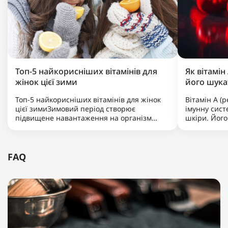
Топ-5 найкорисніших вітамінів для
Як вітамін
жінок цієї зими
його шукат
Топ-5 найкорисніших вітамінів для жінок
Вітамін А (
цієї зимиЗимовий період створює
імунну сист
підвищене навантаження на організм
шкіри. Його
жінки через холод, брак сонячного світла
тваринного 
та меншу кількість свіжих продуктів. Для
молоко та р
підтримки імунітету, гормонального
комплексів 
балансу, здоров’я шкіри та енер..
норми.Що та
FAQ