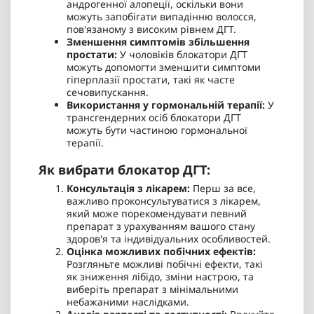
андрогенної алопеції, оскільки вони
можуть запобігати випадінню волосся,
пов'язаному з високим рівнем ДГТ.
Зменшення симптомів збільшення
простати:
У чоловіків блокатори ДГТ
можуть допомогти зменшити симптоми
гіперплазії простати, такі як часте
сечовипускання.
Використання у гормональній терапії:
У
трансгендерних осіб блокатори ДГТ
можуть бути частиною гормональної
терапії.
Як вибрати блокатор ДГТ:
Консультація з лікарем:
Перш за все,
важливо проконсультуватися з лікарем,
який може порекомендувати певний
препарат з урахуванням вашого стану
здоров'я та індивідуальних особливостей.
Оцінка можливих побічних ефектів:
Розгляньте можливі побічні ефекти, такі
як зниження лібідо, зміни настрою, та
виберіть препарат з мінімальними
небажаними наслідками.