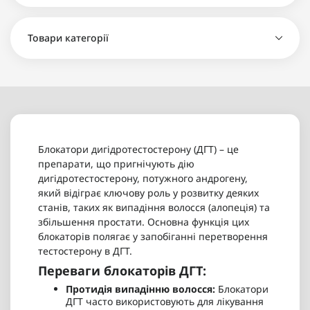
220 грн
Товари категорії
Дієтична добавка - блокатор ДГТ 60 капсул - 2
220 грн
Блокатори дигідротестостерону (ДГТ) – це
препарати, що пригнічують дію
дигідротестостерону, потужного андрогену,
який відіграє ключову роль у розвитку деяких
станів, таких як випадіння волосся (алопеція) та
збільшення простати. Основна функція цих
блокаторів полягає у запобіганні перетворення
тестостерону в ДГТ.
Переваги блокаторів ДГТ:
Протидія випадінню волосся:
Блокатори
ДГТ часто використовують для лікування