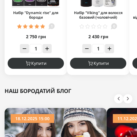
Набір "Dynamic rise" для
Набір "Viking" для волосся
бороди
базовий (чоловічий)
в
1
0
2 750 грн
2 430 грн
Купити
Купити
НАШ БОРОДАТИЙ БЛОГ
18.12.2025 15:00
11.12.202