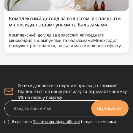
Комплексний догляд за волоссям: як поєднати
міноксидил з шампунями та бальзамами
Комплексний догляд за волоссям: як поєднати
міноксидил з шампунями та бальзамамиМіноксидил
стимулює ріст волосся, але для максимального ефекту
його варто поєднувати з правильними шампунями та
бальзамами. Комплексний догляд допомагає
підтримувати здоров’я ..
Хочете дізнаватися першим про акції і знижки?
Підпишіться на нашу розсилку та отримайте знижку
5% на першу покупку
Підписатися
Я прочитав
Політика конфіденційності
і згоден з вимогами