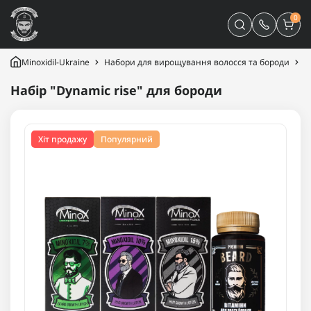
0
Minoxidil-Ukraine
Набори для вирощування волосся та бороди
Д
Набір "Dynamic rise" для бороди
Хіт продажу
Популярний