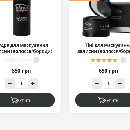
удра для маскування
Тіні для маскуванн
исин (волосся/бороди)
залисин (волосся/бор
inox Hair Magic 25г
MinoX Hair Retouc
0
3
650 грн
650 грн
Купити
Купити