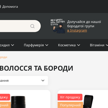
Допомога
Долучайся до нашої
бородатої групи
в Instagram
сидил
Парфумерія
Косметика
Вітаміни
ороди
ВОЛОССЯ ТА БОРОДИ
вання
одажу
Хіт продажу
ярний
Популярний