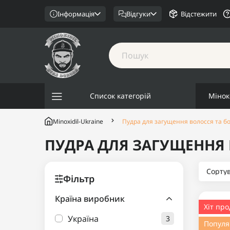
Інформація
Відгуки
Відстежити
Список категорій
Мінок
Minoxidil-Ukraine
Пудра для загущення волосся та б
ПУДРА ДЛЯ ЗАГУЩЕННЯ 
Сорту
Фільтр
Країна виробник
Хіт пр
Україна
3
Попул