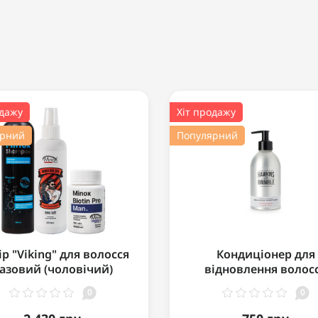
одажу
Хіт продажу
ярний
Популярний
р "Viking" для волосся
Кондиціонер для
азовий (чоловічий)
відновлення волос
Hawkins & Brimble
0
0
Nourishing Conditione
мл