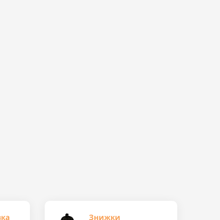
вка
Знижки