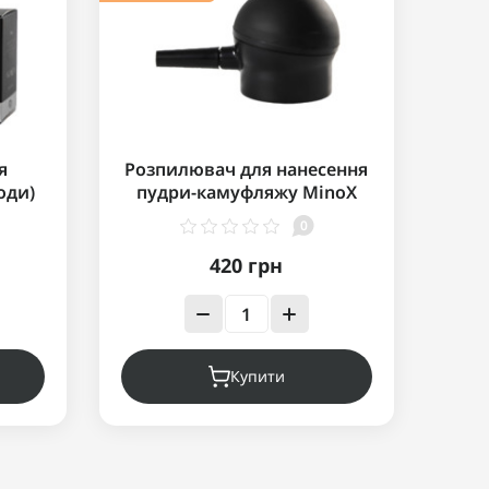
я
Розпилювач для нанесення
оди)
пудри-камуфляжу MinoX
h
Hair Magic
0
420 грн
Купити