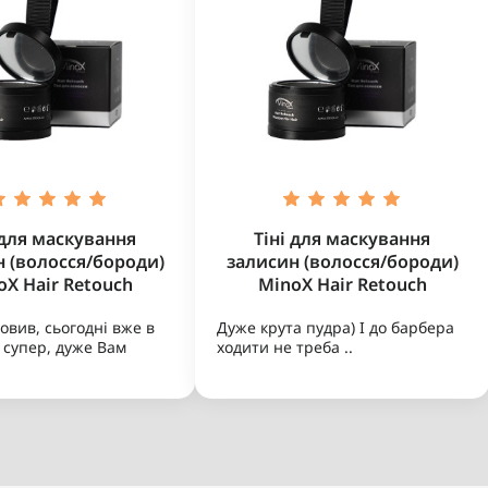
 для маскування
Тіні для маскування
 (волосся/бороди)
залисин (волосся/бороди)
oX Hair Retouch
MinoX Hair Retouch
овив, сьогодні вже в
Дуже крута пудра) І до барбера
е супер, дуже Вам
ходити не треба ..