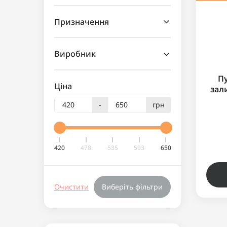
Призначення
Виробник
П
Ціна
зал
M
-
грн
420
478
535
593
650
Очистити
Виберіть фільтри