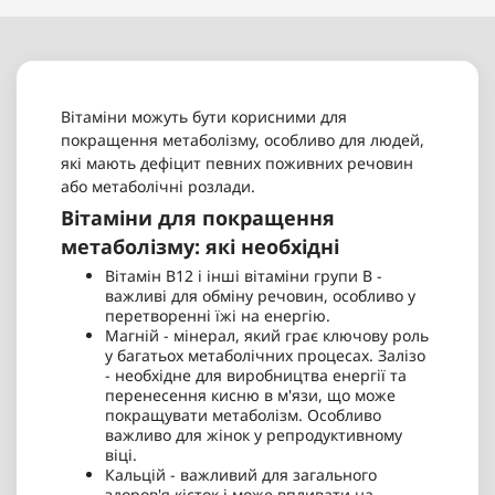
100 таб. - 245 грн
Хром Puritan's Pride Chromium Picolinate 500 mcg
100 таб. - 245 грн
Біотин Puritan's Pride Biotin 10,000 mcg 50 капс -
335 грн
Біотин Puritan's Pride Biotin 10,000 mcg 100
капсул - 575 грн
Puritan's Pride 5-HTP 50 mg 60 капс - 475 грн
Вітаміни можуть бути корисними для
Вишня екстракт Puritan's Pride Black Cherry
покращення метаболізму, особливо для людей,
Extract 1000 mg 100 капсул - 615 грн
які мають дефіцит певних поживних речовин
Puritan's Pride Berberine, Turmeric & BioPerine®
або метаболічні розлади.
Black Pepper 60 капсул - 745 грн
Вітаміни для покращення
метаболізму: які необхідні
Вітамін B12 і інші вітаміни групи B -
важливі для обміну речовин, особливо у
перетворенні їжі на енергію.
Магній - мінерал, який грає ключову роль
у багатьох метаболічних процесах. Залізо
- необхідне для виробництва енергії та
перенесення кисню в м'язи, що може
покращувати метаболізм. Особливо
важливо для жінок у репродуктивному
віці.
Кальцій - важливий для загального
здоров'я кісток і може впливати на