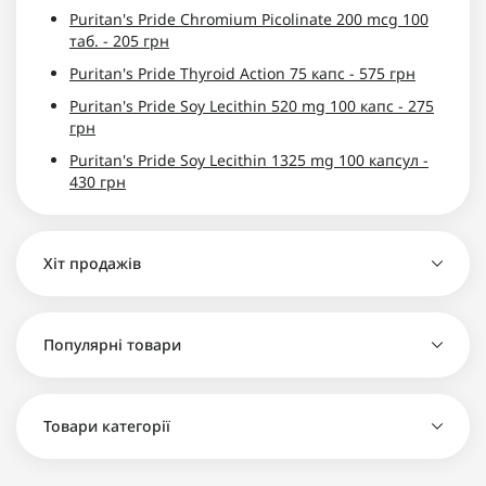
Puritan's Pride Chromium Picolinate 200 mcg 100
таб. - 205 грн
Puritan's Pride Thyroid Action 75 капс - 575 грн
Puritan's Pride Soy Lecithin 520 mg 100 капс - 275
грн
Puritan's Pride Soy Lecithin 1325 mg 100 капсул -
430 грн
Хіт продажів
Популярні товари
Берберин Puritan's Pride Berberine 500 mg 60
капсул - 775 грн
Біотин Puritan's Pride Biotin 10,000 mcg 100
Товари категорії
капсул - 575 грн
Берберин Puritan's Pride Berberine 500 mg 60
капсул - 775 грн
Хром Puritan's Pride Chromium Picolinate 500 mcg