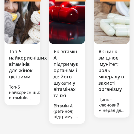
Топ-5
Як вітамін
Як цинк
найкорисніших
А
зміцнює
вітамінів
підтримує
імунітет:
для жінок
організм і
роль
цієї зими
де його
мінералу в
шукати у
захисті
Топ-5
вітамінах
організму
найкорисніших
та їжі
вітамінів
Цинк –
для жінок
ключовий
Вітамін А
цієї
мінерал для
(ретинол)
зимиЗимовий
підтримки
підтримує
період
імунітету,
зір, зміцнює
створює
який бере
імунну
підвищене
участь у
систему та