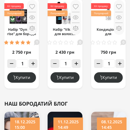
Хіт продажу
Хіт продажу
Хіт продажу
Популярний
Популярний
Популярний
Набір "Dynamic
Набір "Viking"
Кондиціонер
rise" для бороди
для волосся
для
базовий
відновлення
1
0
0
(чоловічий)
волосся
Hawkins &
Brimble
2 750 грн
2 430 грн
750 грн
Nourishing
Conditioner 300
мл
Купити
Купити
Купити
НАШ БОРОДАТИЙ БЛОГ
18.12.2025
11.12.2025
08.12.2025
15:00
14:49
14:45