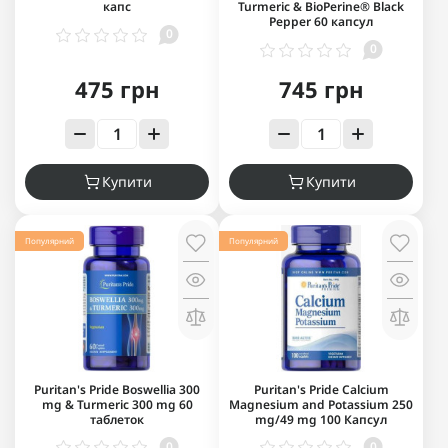
капс
Turmeric & BioPerine® Black
Pepper 60 капсул
0
0
475 грн
745 грн
Купити
Купити
Популярний
Популярний
Puritan's Pride Boswellia 300
Puritan's Pride Calcium
mg & Turmeric 300 mg 60
Magnesium and Potassium 250
таблеток
mg/49 mg 100 Капсул
0
0