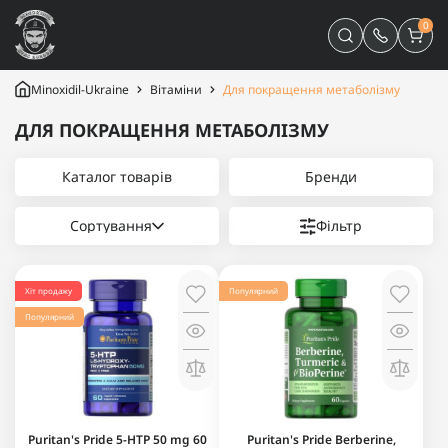
0
Minoxidil-Ukraine
Вітаміни
Для покращення метаболізму
ДЛЯ ПОКРАЩЕННЯ МЕТАБОЛІЗМУ
Каталог товарів
Бренди
Сортування
Фільтр
Хіт продажу
Популярний
Популярний
Puritan's Pride 5-HTP 50 mg 60
Puritan's Pride Berberine,