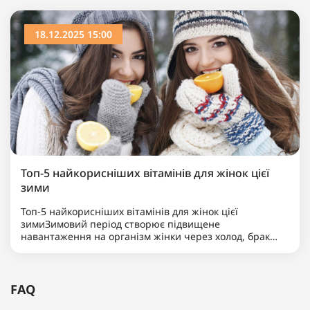
18.12.2025 15:00
Топ-5 найкорисніших вітамінів для жінок цієї
зими
Топ-5 найкорисніших вітамінів для жінок цієї
зимиЗимовий період створює підвищене
навантаження на організм жінки через холод, брак
сонячного світла та меншу кількість свіжих продуктів.
Для підтримки імунітету, гормонального балансу,
здоров’я шкіри та енер..
FAQ