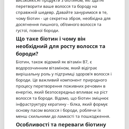
високоякісні продукти з біотином, які здатні
перетворити ваше волосся та бороду на
справжній шедевр. Давайте зануримося в те,
чому біотин - це секретна зброя, необхідна для
досягнення пишного, об'ємного волосся та
густої, повної бороди.
Що таке біотин і чому він
необхідний для росту волосся та
бороди?
Біотин, також відомий як вітамін B7, є
водорозчинним вітаміном, який відіграє
вирішальну роль у підтримці здоров'я волосся і
бороди. Це важливий компонент природного
процесу перетворення поживних речовин в
енергію, який безпосередньо впливає на ріст
волосся та бороди. Відомо, що біотин зміцнює
інфраструктуру кератину - білка, який формує
основу пасом волосся і бороди, роблячи їх
менш схильними до ламкості та пошкодження.
Особливості та переваги біотину