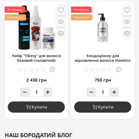
Хіт продажу
Хіт продажу
Популярний
Популярний
Набір "Viking" для волосся
Кондиціонер для
базовий (чоловічий)
відновлення волосся Hawkins
& Brimble Nourishing
0
0
Conditioner 300 мл
2 430 грн
750 грн
Купити
Купити
НАШ БОРОДАТИЙ БЛОГ