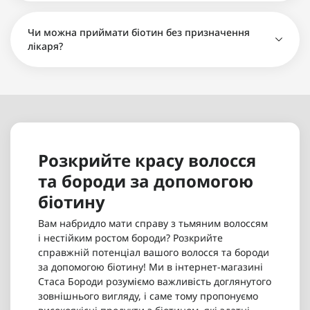
Біотин Minox 10000mcg 60 таблеток - 440 грн
Вітаміни MinoMax Biotin для волосся 100 кап. -
Чи можна приймати біотин без призначення
445 грн
лікаря?
Біотин Puritan's Pride Biotin 10,000 mcg 100
капсул - 575 грн
Розкрийте красу волосся
та бороди за допомогою
біотину
Вам набридло мати справу з тьмяним волоссям
і нестійким ростом бороди? Розкрийте
справжній потенціал вашого волосся та бороди
за допомогою біотину! Ми в інтернет-магазині
Стаса Бороди розуміємо важливість доглянутого
зовнішнього вигляду, і саме тому пропонуємо