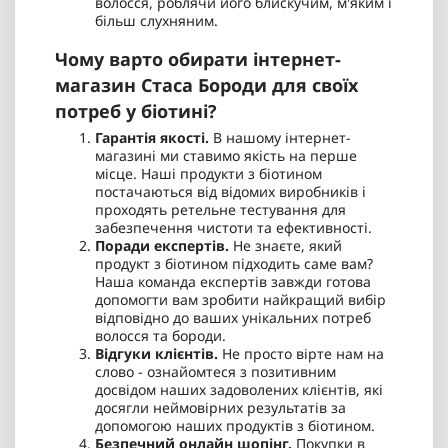
волосся, роблячи його блискучим, м'яким і
більш слухняним.
Чому варто обирати інтернет-
магазин Стаса Бороди для своїх
потреб у біотині?
Гарантія якості.
В нашому інтернет-
магазині ми ставимо якість на перше
місце. Наші продукти з біотином
постачаються від відомих виробників і
проходять ретельне тестування для
забезпечення чистоти та ефективності.
Поради експертів.
Не знаєте, який
продукт з біотином підходить саме вам?
Наша команда експертів завжди готова
допомогти вам зробити найкращий вибір
відповідно до ваших унікальних потреб
волосся та бороди.
Відгуки клієнтів.
Не просто вірте нам на
слово - ознайомтеся з позитивним
досвідом наших задоволених клієнтів, які
досягли неймовірних результатів за
допомогою наших продуктів з біотином.
Безпечний онлайн шопінг.
Покупки в