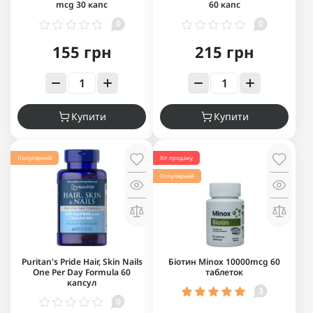
mcg 30 капс
60 капс
0
0
155 грн
215 грн
Купити
Купити
Популярний
Хіт продажу
Популярний
Puritan's Pride Hair, Skin Nails
Біотин Minox 10000mcg 60
One Per Day Formula 60
таблеток
капсул
3
0