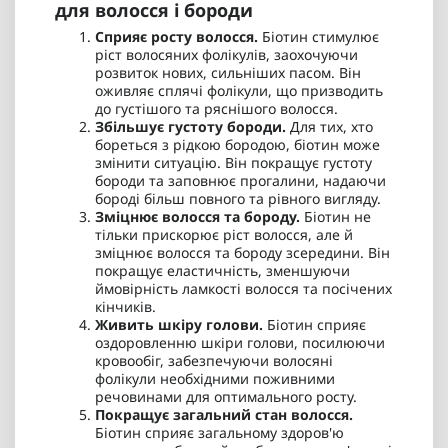
для волосся і бороди
Сприяє росту волосся.
Біотин стимулює
ріст волосяних фолікулів, заохочуючи
розвиток нових, сильніших пасом. Він
оживляє сплячі фолікули, що призводить
до густішого та ряснішого волосся.
Збільшує густоту бороди.
Для тих, хто
бореться з рідкою бородою, біотин може
змінити ситуацію. Він покращує густоту
бороди та заповнює прогалини, надаючи
бороді більш повного та рівного вигляду.
Зміцнює волосся та бороду.
Біотин не
тільки прискорює ріст волосся, але й
зміцнює волосся та бороду зсередини. Він
покращує еластичність, зменшуючи
ймовірність ламкості волосся та посічених
кінчиків.
Живить шкіру голови.
Біотин сприяє
оздоровленню шкіри голови, посилюючи
кровообіг, забезпечуючи волосяні
фолікули необхідними поживними
речовинами для оптимального росту.
Покращує загальний стан волосся.
Біотин сприяє загальному здоров'ю