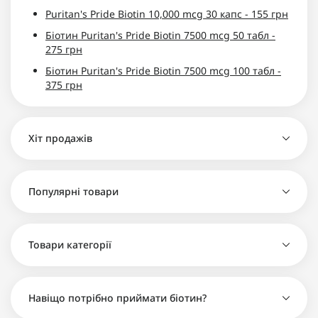
Puritan's Pride Biotin 10,000 mcg 30 капс - 155 грн
Біотин Puritan's Pride Biotin 7500 mcg 50 табл -
275 грн
Біотин Puritan's Pride Biotin 7500 mcg 100 табл -
375 грн
Хіт продажів
Популярні товари
Вітаміни Minox Biotin Pro Man проти випадіння
волосся 100 таблеток - 520 грн
Біотин Minox 10000mcg 60 таблеток - 440 грн
Товари категорії
Вітаміни Minox Biotin Pro Man проти випадіння
Вітаміни проти випадіння волосся Minox Biotin
волосся 100 таблеток - 520 грн
Pro Woman - 500 грн
Вітаміни проти випадіння волосся Minox Biotin
Puritan's Pride Biotin 10,000 mcg 30 капс - 155 грн
Навіщо потрібно приймати біотин?
Pro Woman - 500 грн
Puritan's Pride Biotin 5000 mcg 60 капс - 215 грн