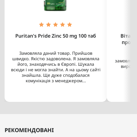
Puritan's Pride Zinc 50 mg 100 таб
Вітамі
проти
Замовляла даний товар. Прийшов
швидко. Якістю задоволена. Я замовляла
замовляв у
його, знаходячись в Європі. Шукала
виростив
всюди і не могла знайти. А на цьому сайті
знайшла. Ще дуже сподобалася
комунікація з менеджером...
РЕКОМЕНДОВАНІ