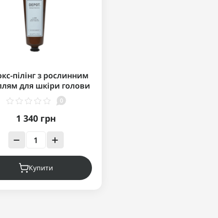
окс-пілінг з рослинним
ллям для шкіри голови
xifying peel with plant-
0
ed charcoal DEPOT 003
125мл
1 340 грн
Купити