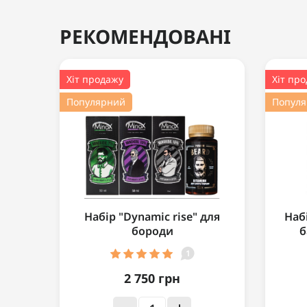
інсоляції
РЕКОМЕНДОВАНІ
Хіт продажу
Хіт пр
Популярний
Попул
Набір "Dynamic rise" для
Набі
бороди
б
1
2 750 грн