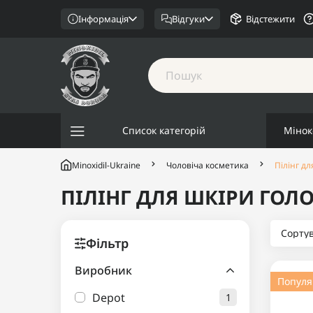
Інформація
Відгуки
Відстежити
Список категорій
Мінок
Minoxidil-Ukraine
Чоловіча косметика
Пілінг д
ПІЛІНГ ДЛЯ ШКІРИ ГОЛ
Сорту
Фільтр
Виробник
Попул
Depot
1