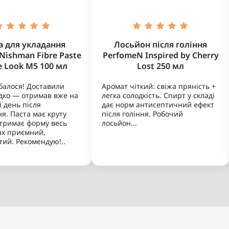
а для укладання
Лосьйон після гоління
Nishman Fibre Paste
PerfomeN Inspired by Cherry
e Look M5 100 мл
Lost 250 мл
балося! Доставили
Аромат чіткий: свіжа пряність +
дко — отримав вже на
легка солодкість. Спирт у складі
 день після
дає норм антисептичний ефект
я. Паста має круту
після гоління. Робочий
 тримає форму весь
лосьйон...
ах приємний,
тий. Рекомендую!..