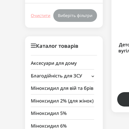
Очистити
Виберіть фільтри
Дет
Каталог товарів
вугі
Deto
bas
Аксесуари для дому
Благодійність для ЗСУ
Аксесуари для косметики
Міноксидил для вій та брів
Міноксидил 2% (для жінок)
Міноксидил 5%
Міноксидил 6%