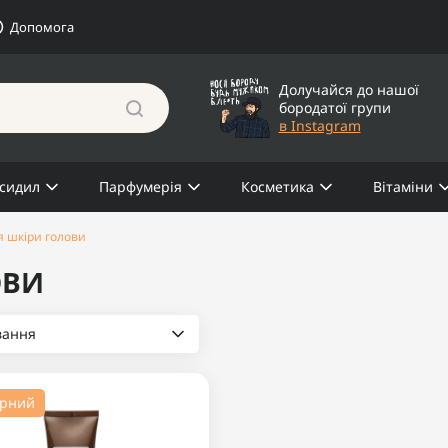
Допомога
Долучайся до нашої
бородатої групи
в Instagram
сидил
Парфумерія
Косметика
Вітаміни
ля шкіри голови
ОВИ
вання
ярний