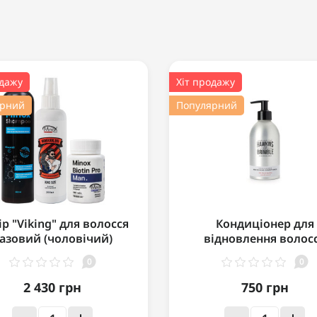
одажу
Хіт продажу
ярний
Популярний
р "Viking" для волосся
Кондиціонер для
азовий (чоловічий)
відновлення волос
Hawkins & Brimble
0
0
Nourishing Conditione
мл
2 430 грн
750 грн