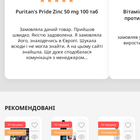
Puritan's Pride Zinc 50 mg 100 таб
Вітамі
проти
Замовляла даний товар. Прийшов
швидко. Якістю задоволена. Я замовляла
замовляв у
його, знаходячись в Європі. Шукала
виростив
всюди і не могла знайти. А на цьому сайті
знайшла. Ще дуже сподобалася
комунікація з менеджером...
РЕКОМЕНДОВАНІ
Хіт продажу
Хіт продажу
Хіт продажу
Популярний
Популярний
Популярний