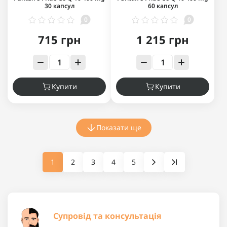
30 капсул
60 капсул
0
0
715 грн
1 215 грн
Купити
Купити
Показати ще
1
2
3
4
5
Супровід та консультація