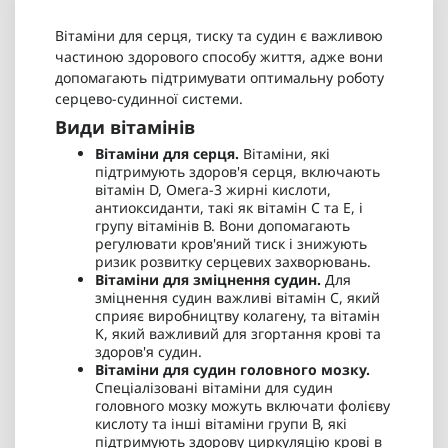
Black Pepper 60 капсул - 745 грн
Вітаміни для серця, тиску та судин є важливою
Яблучний оцет Puritan's Pride Apple Cider
частиною здорового способу життя, адже вони
Vinegar 480 mg 200 табл - 345 грн
допомагають підтримувати оптимальну роботу
Puritan's Pride 5-HTP 50 mg 60 капс - 475 грн
серцево-судинної системи.
Види вітамінів
Вітаміни для серця.
Вітаміни, які
підтримують здоров'я серця, включають
вітамін D, Омега-3 жирні кислоти,
антиоксиданти, такі як вітамін С та Е, і
групу вітамінів В. Вони допомагають
регулювати кров'яний тиск і знижують
ризик розвитку серцевих захворювань.
Вітаміни для зміцнення судин.
Для
зміцнення судин важливі вітамін С, який
сприяє виробництву колагену, та вітамін
K, який важливий для згортання крові та
здоров'я судин.
Вітаміни для судин головного мозку.
Спеціалізовані вітаміни для судин
головного мозку можуть включати фолієву
кислоту та інші вітаміни групи В, які
підтримують здорову циркуляцію крові в