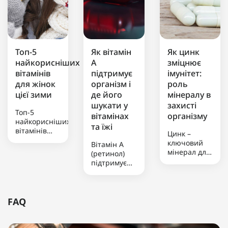
Топ-5
Як вітамін
Як цинк
найкорисніших
А
зміцнює
вітамінів
підтримує
імунітет:
для жінок
організм і
роль
цієї зими
де його
мінералу в
шукати у
захисті
Топ-5
вітамінах
організму
найкорисніших
та їжі
вітамінів
Цинк –
для жінок
ключовий
Вітамін А
цієї
мінерал для
(ретинол)
зимиЗимовий
підтримки
підтримує
період
імунітету,
зір, зміцнює
створює
який бере
імунну
підвищене
участь у
систему та
навантаження
роботі
забезпечує
FAQ
на організм
сотень
здоров’я
жінки через
ферментів
шкіри. Його
холод, брак
та сприяє
можна