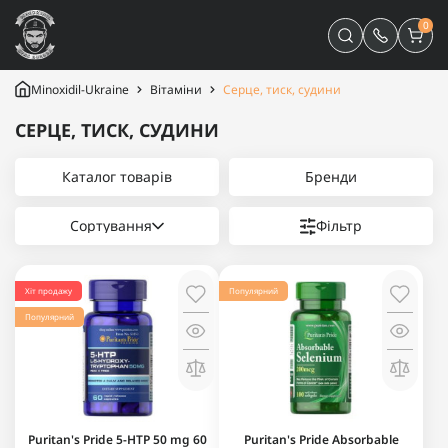
0
Minoxidil-Ukraine
Вітаміни
Серце, тиск, судини
СЕРЦЕ, ТИСК, СУДИНИ
Каталог товарів
Бренди
Сортування
Фільтр
Хіт продажу
Популярний
Популярний
Puritan's Pride 5-HTP 50 mg 60
Puritan's Pride Absorbable