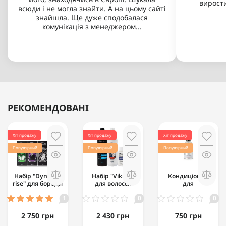
виростив
всюди і не могла знайти. А на цьому сайті
знайшла. Ще дуже сподобалася
комунікація з менеджером...
РЕКОМЕНДОВАНІ
Хіт продажу
Хіт продажу
Хіт продажу
Популярний
Популярний
Популярний
Набір "Dynamic
Набір "Viking"
Кондиціонер
rise" для бороди
для волосся
для
базовий
відновлення
1
0
0
(чоловічий)
волосся
Hawkins &
Brimble
2 750 грн
2 430 грн
750 грн
Nourishing