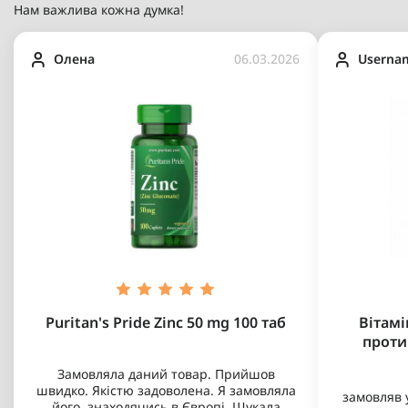
Нам важлива кожна думка!
Олена
06.03.2026
Userna
Puritan's Pride Zinc 50 mg 100 таб
Вітамі
проти
Замовляла даний товар. Прийшов
швидко. Якістю задоволена. Я замовляла
замовляв у
його, знаходячись в Європі. Шукала