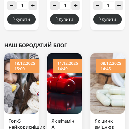
Conditioner 300
мл
Купити
Купити
Купити
НАШ БОРОДАТИЙ БЛОГ
18.12.2025
11.12.2025
08.12.2025
15:00
14:49
14:45
Топ-5
Як вітамін
Як цинк
найкорисніших
А
зміцнює