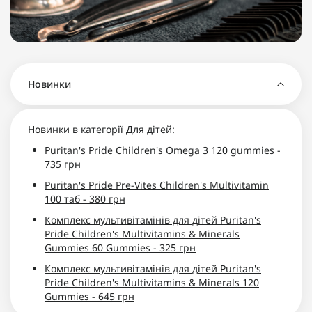
підтримки
вірусами та
також із
імунітету,
бактеріями,
вітамінних
гормонального
підвищує
комплексів
балансу,
активність
для
здоров’я
імунних
підтримки
шкіри та
клітин і
добової
енер..
скорочує
норми.Що
Новинки
тривалі..
таке вітамін
А і чом..
Новинки в категорії Для дітей:
Puritan's Pride Children's Omega 3 120 gummies -
735 грн
Puritan's Pride Pre-Vites Children's Multivitamin
100 таб - 380 грн
Комплекс мультивітамінів для дітей Puritan's
Pride Children's Multivitamins & Minerals
Gummies 60 Gummies - 325 грн
Комплекс мультивітамінів для дітей Puritan's
Pride Children's Multivitamins & Minerals 120
Gummies - 645 грн