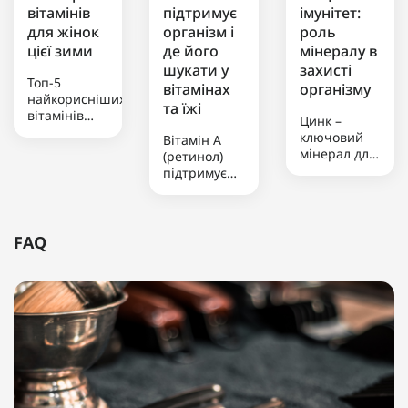
вітамінів
підтримує
імунітет:
для жінок
організм і
роль
цієї зими
де його
мінералу в
шукати у
захисті
Топ-5
вітамінах
організму
найкорисніших
та їжі
вітамінів
Цинк –
для жінок
ключовий
Вітамін А
цієї
мінерал для
(ретинол)
зимиЗимовий
підтримки
підтримує
період
імунітету,
зір, зміцнює
створює
який бере
імунну
підвищене
участь у
систему та
навантаження
роботі
забезпечує
FAQ
на організм
сотень
здоров’я
жінки через
ферментів
шкіри. Його
холод, брак
та сприяє
можна
сонячного
швидкому
отримати з
світла та
відновленню
продуктів
меншу
тканин. Він
тваринного
кількість
допомагає
походження,
свіжих
організму
як печінка,
продуктів.
ефективніше
молоко та
Для
боротися з
риба, а