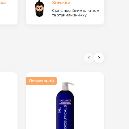
вка
Знижки
Стань постійним клієнтом
та отримай знижку
Популярний
Попул