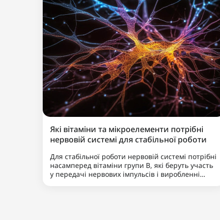
Які вітаміни та мікроелементи потрібні
нервовій системі для стабільної роботи
Для стабільної роботи нервовій системі потрібні
насамперед вітаміни групи B, які беруть участь
у передачі нервових імпульсів і виробленні
енергії. Не менш важливими є магній, що
допомагає знижувати нервову збудливість і
підтримує баланс між збудженням та ..