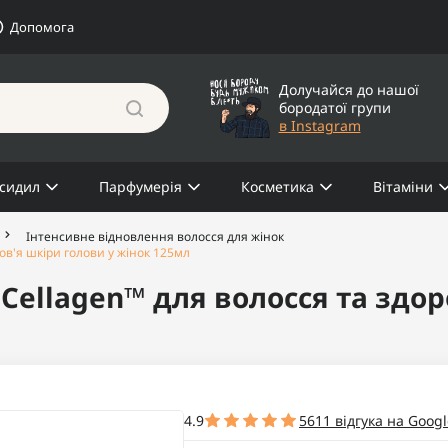
Допомога
Долучайся до нашої
бородатої групи
в Instagram
сидил
Парфумерія
Косметика
Вітаміни
Інтенсивне відновлення волосся для жінок
в'я шкіри голови у жінок 125мл
ellagen™ для волосся та здор
4.9
5611 відгука на Googl