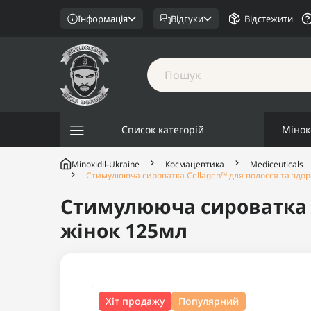
Інформація
Відгуки
Відстежити
Список категорій
Мінок
Minoxidil-Ukraine
Космацевтика
Mediceuticals
Стимулююча сироватка Cellagen™ для волосся та здоро
Стимулююча сироватка C
жінок 125мл
Хіт продажу
Популярний