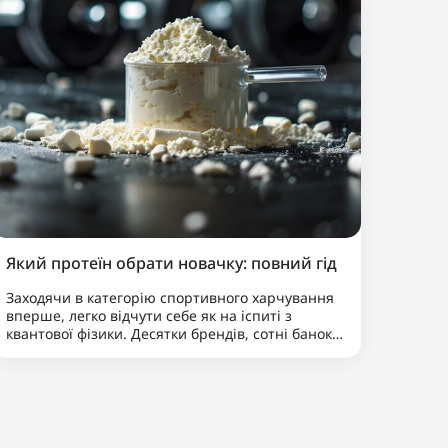
Який протеїн обрати новачку: повний гід
Заходячи в категорію спортивного харчування
вперше, легко відчути себе як на іспиті з
квантової фізики. Десятки брендів, сотні банок,
незрозумілі терміни. Але давай одразу
розставимо крапки над «і»: протеїн це не
магічне зілля і не «хімія», від якої вирос..