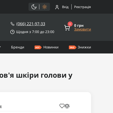
Вхід
Реєстрація
(066) 221-97-33
0
0 грн
Замовити
Щодня з 7:00 до 23:00
Бренди
Новинки
Знижки
ов'я шкіри голови у
e