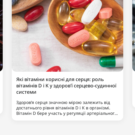
Які вітаміни корисні для серця: роль
вітамінів D і K у здоров’ї серцево-судинної
системи
Здоров’я серця значною мірою залежить від
достатнього рівня вітамінів D і K в організмі.
Вітамін D бере участь у регуляції артеріального
тиску та підтримує нормальну роботу міокарда,
тоді як вітамін K допомагає правильно
розподіляти кальцій, запобігаючи й..