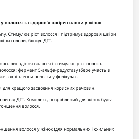
у волосся та здоров'я шкіри голови у жінок
ьпу. Стимулює ріст волосся і підтримує здоров’я шкіри
іри голови, блокує ДГТ.
ого випадіння волосся і стимулює ріст нового.
олосся: фермент 5-альфа-редуктазу (бере участь в
бке закріплення волосся у фолікулах.
и для кращого засвоєння корисних речовин.
ви від ДГТ. Комплекс, розроблений для жінок будь-
стоншення волосся.
оншення волосся у жінок (для нормальних і схильних