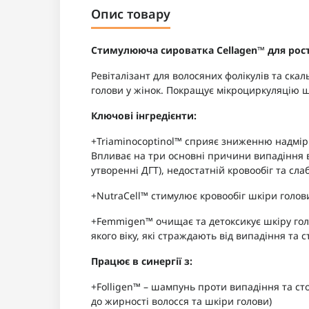
Опис товару
Стимулююча сироватка Cellagen™ для рост
Ревіталізант для волосяних фолікулів та скал
голови у жінок. Покращує мікроциркуляцію шк
Ключові інгредієнти:
+Triaminocoptinol™ сприяє зниженню надмірн
Впливає на три основні причини випадіння в
утворенні ДГТ), недостатній кровообіг та сла
+NutraCell™ стимулює кровообіг шкіри голов
+Femmigen™ очищає та детоксикує шкіру голо
якого віку, які страждають від випадіння та 
Працює в синергії з:
+Folligen™ – шампунь проти випадіння та ст
до жирності волосся та шкіри голови)