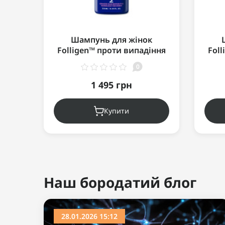
Шампунь для жінок
Folligen™ проти випадіння
Fol
волосся (для нормального
вол
0
волосся/шкіри голови)
во
250мл
1 495 грн
Купити
Наш бородатий блог
28.01.2026 15:12