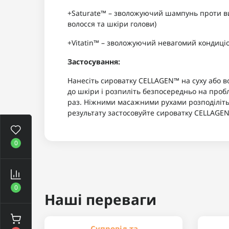
+Saturate™ – зволожуючий шампунь проти вип
волосся та шкіри голови)
+Vitatin™ – зволожуючий невагомий кондиці
Застосування:
Нанесіть сироватку CELLAGEN™ на суху або в
до шкіри і розпиліть безпосередньо на проб
раз. Ніжними масажними рухами розподіліть 
результату застосовуйте сироватку CELLAGEN™
0
0
Наші переваги
Супровід та