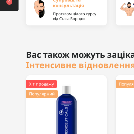
0
консультація
Протягом цілого курсу
від Стаса Бороди
Вас також можуть заціка
Інтенсивне відновлення
Хіт продажу
Попул
Популярний