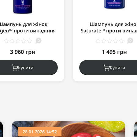
Шампунь для жінок
Шампунь для жіно
ligen™ проти випадіння
Saturate™ проти випа
осся (для нормального
волосся (для сухої ш
0
0
лосся/шкіри голови)
голови/волосся) 25
1000мл
3 960 грн
1 495 грн
Купити
Купити
28.01.2026 14:52