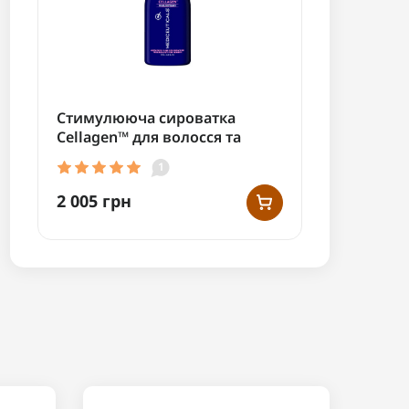
Стимулююча сироватка
Cellagen™ для волосся та
здоров'я шкіри голови у
1
жінок 125мл
2 005 грн