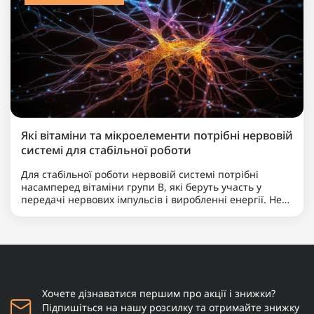
Які вітаміни та мікроелементи потрібні нервовій
системі для стабільної роботи
Для стабільної роботи нервовій системі потрібні
насамперед вітаміни групи B, які беруть участь у
передачі нервових імпульсів і виробленні енергії. Не
менш важливими є магній, що допомагає знижувати
нервову збудливість і підтримує баланс між
збудженням та ..
Хочете дізнаватися першим про акції і знижки?
Підпишіться на нашу розсилку та отримайте знижку