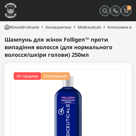
0
Minoxidil-Ukraine
Космацевтика
Mediceuticals
Інтенсивне від
Шампунь для жінок Folligen™ проти
випадіння волосся (для нормального
волосся/шкіри голови) 250мл
Хіт продажу
Популярний