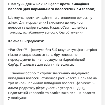
Шампунь для жінок Folligen™ проти випадіння
волосся (для нормального волосся/шкіри голови)
Шампунь проти випадіння та стоншення волосся у
жінок. Для нормальних і схильних до жирності
волосся та шкіри голови. Надає об'єм і щільність
тонкому, ослабленому волоссю без обтяження.
Ключові інгредієнти:
+PureZero™ – формула без SLS (лаурилсульфат натрію)
ніжно очищає волосся та шкіру голови, не
пересушуючи їх і не порушуючи гідроліпідний
бар'єр. Підходить для всіх типів волосся.
+Triaminocoptinol™ сприяє зниженню надмірного
випадіння волосся і стимулює ріст нового. Впливає на
три основні причини випадіння волосся: фермент 5-
альфа-редуктазу (бере участь в утворенні ДГТ),
недостатній кровообіг та слабке закріплення волосся
у фолікулах.