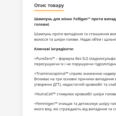
Опис товару
Шампунь для жінок Folligen™ проти випад
голови)
Шампунь проти випадіння та стоншення воло
волосся та шкіри голови. Надає об'єм і щіль
Ключові інгредієнти:
+PureZero™ – формула без SLS (лаурилсульфа
пересушуючи їх і не порушуючи гідроліпідний
+Triaminocoptinol™ сприяє зниженню надмірн
Впливає на три основні причини випадіння в
утворенні ДГТ), недостатній кровообіг та сла
+NutraCell™ стимулює кровообіг шкіри голов
+Femmigen™ очищає та детоксикує шкіру голо
якого віку, які страждають від випадіння та 