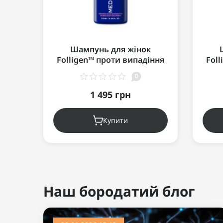
Шампунь для жінок
Folligen™ проти випадіння
Fol
волосся (для нормального
вол
0
волосся/шкіри голови)
во
250мл
1 495 грн
Купити
Ви дивилися
Популярний