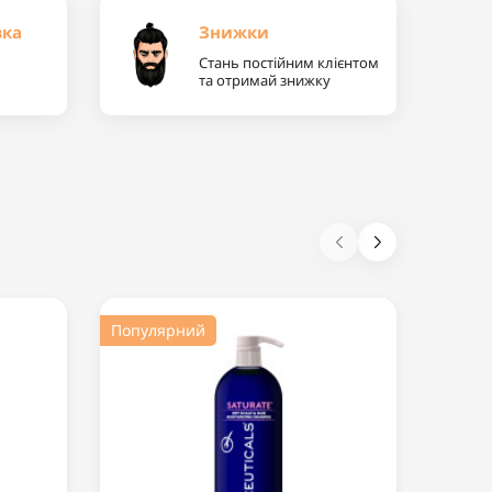
вка
Знижки
Стань постійним клієнтом
та отримай знижку
Популярний
Попул