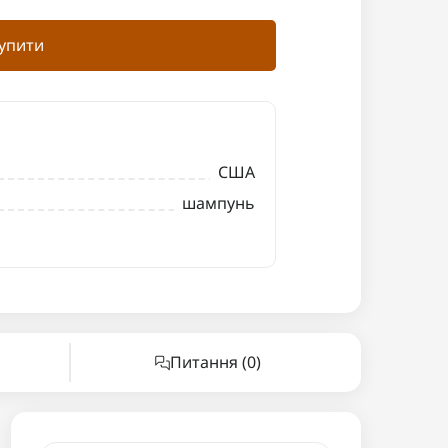
упити
США
шампунь
Питання
(0)