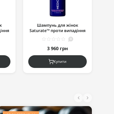
к
Шампунь для жінок
Ст
діння
Saturate™ проти випадіння
Ce
кіри
волосся (для сухої шкіри
зд
0
0мл
голови/волосся) 1000мл
3 960 грн
Купити