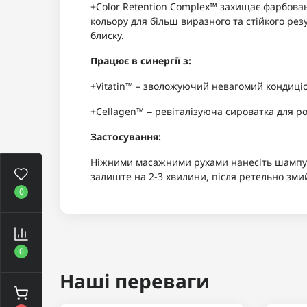
+Color Retention Complex™ захищає фарбова
кольору для більш виразного та стійкого ре
блиску.
Працює в синергії з:
+Vitatin™ – зволожуючий невагомий кондиці
+Cellagen™ ‒ ревіталізуюча сироватка для ро
Застосування:
Ніжними масажними рухами нанесіть шампунь
залиште на 2-3 хвилини, після ретельно змий
0
0
Наші переваги