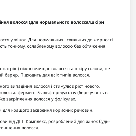
іння волосся (для нормального волосся/шкіри
сся у жінок. Для нормальних і схильних до жирності
ність тонкому, ослабленому волоссю без обтяження.
т натрію) ніжно очищає волосся та шкіру голови, не
 бар'єр. Підходить для всіх типів волосся.
ого випадіння волосся і стимулює ріст нового.
олосся: фермент 5-альфа-редуктазу (бере участь в
бке закріплення волосся у фолікулах.
и для кращого засвоєння корисних речовин.
ви від ДГТ. Комплекс, розроблений для жінок будь-
стоншення волосся.