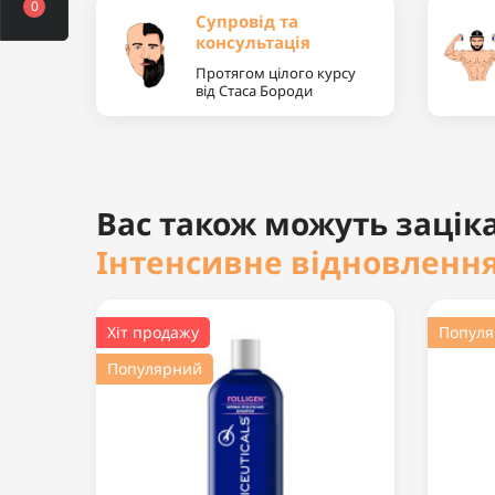
0
Супровід та
консультація
Протягом цілого курсу
від Стаса Бороди
Вас також можуть заціка
Інтенсивне відновлення
Хіт продажу
Попул
Популярний