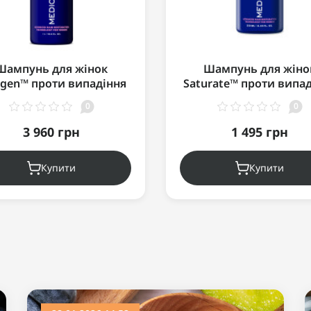
Шампунь для жінок
Шампунь для жіно
ligen™ проти випадіння
Saturate™ проти випа
осся (для нормального
волосся (для сухої ш
0
0
лосся/шкіри голови)
голови/волосся) 25
1000мл
3 960 грн
1 495 грн
Купити
Купити