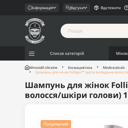
Інформація
Відгуки
Відстежити
Список категорій
Мінок
Minoxidil-Ukraine
Космацевтика
Mediceuticals
Шампунь для жінок Folligen™ проти випадіння волосс
Шампунь для жінок Foll
волосся/шкіри голови) 
Популярний