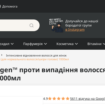
Допомога
Долучайся до нашої
бородатої групи
в Instagram
сидил
Парфумерія
Косметика
Вітаміни
Інтенсивне відновлення волосся для жінок
я (для нормального волосся/шкіри голови) 1000мл
igen™ проти випадіння волосс
1000мл
4.9
5611 відгука на Googl