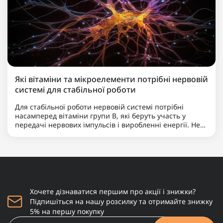
Які вітаміни та мікроелементи потрібні нервовій
системі для стабільної роботи
Для стабільної роботи нервовій системі потрібні
насамперед вітаміни групи B, які беруть участь у
передачі нервових імпульсів і виробленні енергії. Не
менш важливими є магній, що допомагає знижувати
нервову збудливість і підтримує баланс між
збудженням та ..
Хочете дізнаватися першим про акції і знижки?
Підпишіться на нашу розсилку та отримайте знижку
5% на першу покупку