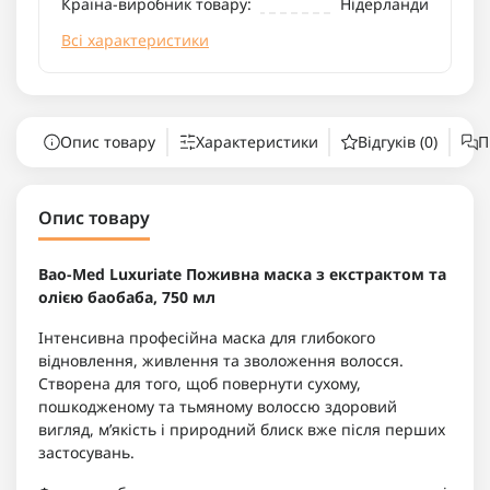
Країна-виробник товару:
Нідерланди
Всі характеристики
Опис товару
Характеристики
Відгуків (0)
П
Опис товару
Bao-Med Luxuriate Поживна маска з екстрактом та
олією баобаба, 750 мл
Інтенсивна професійна маска для глибокого
відновлення, живлення та зволоження волосся.
Створена для того, щоб повернути сухому,
пошкодженому та тьмяному волоссю здоровий
вигляд, м’якість і природний блиск вже після перших
застосувань.