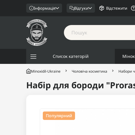
Інформація
Відгуки
Відстежити
Список категорій
Мінок
Minoxidil-Ukraine
Чоловіча косметика
Набори ч
Набір для бороди "Prora
Популярний