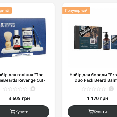
ярний
Популярний
бір для гоління "The
Набір для бороди "Pro
ueBeards Revenge Cut-
Duo Pack Beard Balm
Throat Shaving Set"
Shampoo Azur Lime
0
0
3 605 грн
1 170 грн
Купити
Купити