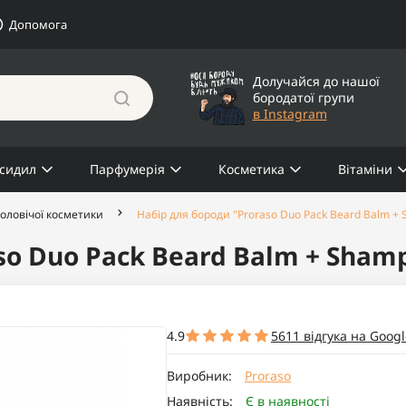
Допомога
Долучайся до нашої
бородатої групи
в Instagram
сидил
Парфумерія
Косметика
Вітаміни
оловічої косметики
Набір для бороди "Proraso Duo Pack Beard Balm +
so Duo Pack Beard Balm + Sham
4.9
5611 відгука на Googl
Виробник:
Proraso
Наявність:
Є в наявності