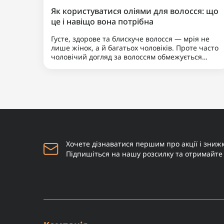
Набір для бороди "Proraso
0
Duo Pack Beard Balm +
Shampoo Azur Lime"
1 170 грн
Купити
Наш бородатий блог