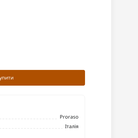
упити
Proraso
Італія