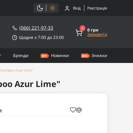
Вхід
Реєстрація
(066) 221-97-33
0
0 грн
Замовити
Щодня з 7:00 до 23:00
Бренди
Новинки
Знижки
 Shampoo Azur Lime"
poo Azur Lime"
e