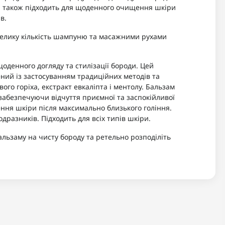
 а також підходить для щоденного очищення шкіри
в.
евелику кількість шампуню та масажними рухами
оденного догляду та стилізації бороди. Цей
ний із застосуванням традиційних методів та
вого горіха, екстракт евкаліпта і ментолу. Бальзам
забезпечуючи відчуття приємної та заспокійливої ​​
ння шкіри після максимально близького гоління.
одразників. Підходить для всіх типів шкіри.
альзаму на чисту бороду та ретельно розподіліть