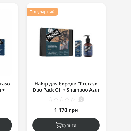
Популярний
Попул
raso
Набір для бороди "Proraso
 +
Duo Pack Oil + Shampoo Azur
бор
"
Lime"
0
мл+
1 170 грн
Купити