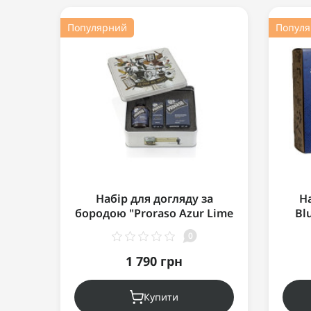
Популярний
Попул
Набір для догляду за
На
бородою "Proraso Azur Lime
Bl
Beard Kit"
0
1 790 грн
Купити