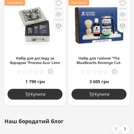
Популярний
Популярний
Набір для догляду за
Набір для гоління "The
бородою "Proraso Azur Lime
BlueBeards Revenge Cut-
Beard Kit"
Throat Shaving Set"
0
0
1 790 грн
3 605 грн
Купити
Купити
Наш бородатий блог