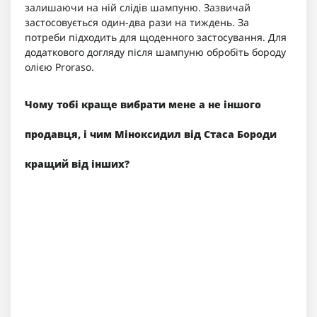
залишаючи на ній слідів шампуню. Зазвичай
застосовується один-два рази на тиждень. За
потреби підходить для щоденного застосування. Для
додаткового догляду після шампуню обробіть бороду
олією Proraso.
Чому тобі краще вибрати мене а не іншого
продавця, і чим Міноксидил від Стаса Бороди
кращий від інших?