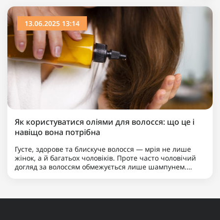
13.06.2025 13:14
Як користуватися оліями для волосся: що це і
навіщо вона потрібна
Густе, здорове та блискуче волосся — мрія не лише
жінок, а й багатьох чоловіків. Проте часто чоловічий
догляд за волоссям обмежується лише шампунем.
Якщо ви хочете вивести свою зачіску на новий рівень,
надати їй доглянутого вигляду та вирішити такі
пробле..