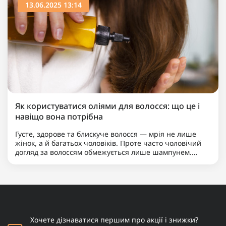
13.06.2025 13:14
Як користуватися оліями для волосся: що це і
навіщо вона потрібна
Густе, здорове та блискуче волосся — мрія не лише
жінок, а й багатьох чоловіків. Проте часто чоловічий
догляд за волоссям обмежується лише шампунем.
Якщо ви хочете вивести свою зачіску на новий рівень,
надати їй доглянутого вигляду та вирішити такі
пробле..
Хочете дізнаватися першим про акції і знижки?