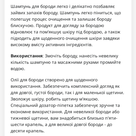
Шампунь для бороди легко і делікатно позбавляє
зайвих запахів бороду. Шампунь легко піниться, що
полегшує процес очищення та залишає бороду
блискучою. Продукт для догляду за бородою
відновлює та пом'якшує шкіру під бородою, а також
підходить для щоденного очищення шкіри завдяки
високому вмісту активних інгредієнтів.
Використання
:
Змочіть бороду, нанесіть невелику
кількість шампуню та масажними рухами промийте
водою.
Олії для бороди створено для щоденного
використання. Забезпечить комплексний догляд як
для довгої, густої бороди, так і для маленької щетини.
Зволожує шкіру, робить щетину м'якшою.
Спеціальний дозатор-піпетка забезпечує зручне та
економне використання. Для невеликої бороди або
тижневої щетини, вам знадобиться близько п'яти-
шести крапель, а для великої довгої бороди - до
десяти крапель.