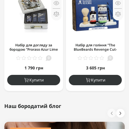
Набір для догляду за
Набір для гоління "The
бородою "Proraso Azur Lime
BlueBeards Revenge Cut-
Beard Kit"
Throat Shaving Set"
0
0
1 790 грн
3 605 грн
Купити
Купити
Наш бородатий блог