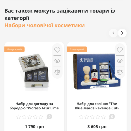
Вас також можуть зацікавити товари із
категорії
Набори чоловічої косметики
Популярний
Популярний
Набір для догляду за
Набір для гоління "The
бородою "Proraso Azur Lime
BlueBeards Revenge Cut-
Beard Kit"
Throat Shaving Set"
0
0
1 790 грн
3 605 грн