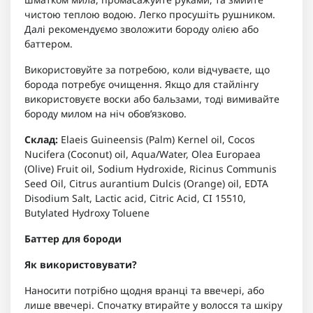
чистою теплою водою. Легко просушіть рушником.
Далі рекомендуємо зволожити бороду олією або
баттером.
Використовуйте за потребою, коли відчуваєте, що
борода потребує очищення. Якщо для стайлінгу
використовуєте воски або бальзами, тоді вимивайте
бороду милом на ніч обов’язково.
Склад:
Elaeis Guineensis (Palm) Kernel oil, Cocos
Nucifera (Coconut) oil, Aqua/Water, Olea Europaea
(Olive) Fruit oil, Sodium Hydroxide, Ricinus Communis
Seed Oil, Citrus aurantium Dulcis (Orange) oil, EDTA
Disodium Salt, Lactic acid, Citric Acid, CI 15510,
Butylated Hydroxy Toluene
Баттер для бороди
Як використовувати?
Наносити потрібно щодня вранці та ввечері, або
лише ввечері. Спочатку втирайте у волосся та шкіру