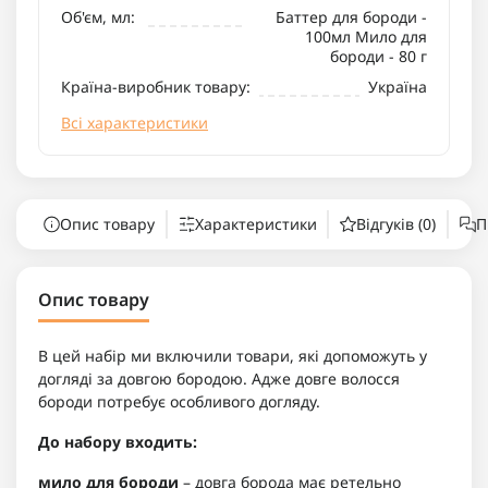
Об'єм, мл:
Баттер для бороди -
100мл Мило для
бороди - 80 г
Країна-виробник товару:
Україна
Всі характеристики
Опис товару
Характеристики
Відгуків (0)
П
Опис товару
В цей набір ми включили товари, які допоможуть у
догляді за довгою бородою. Адже довге волосся
бороди потребує особливого догляду.
До набору входить:
мило для бороди
– довга борода має ретельно