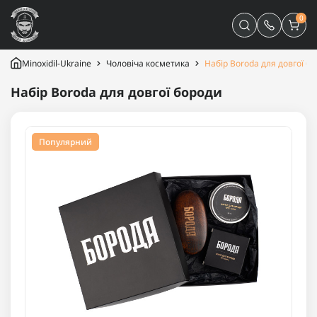
0
Minoxidil-Ukraine
Чоловіча косметика
Набір Boroda для довгої б
Набір Boroda для довгої бороди
Популярний