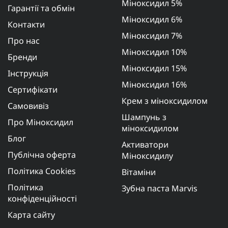
Міноксидил 5%
Гарантії та обмін
Міноксидил 6%
Контакти
Міноксидил 7%
Про нас
Міноксидил 10%
Бренди
Міноксидил 15%
Інструкція
Міноксидил 16%
Сертифікати
Крем з міноксидилом
Самовивіз
Шампунь з
Про Міноксидил
міноксидилом
Блог
Активатори
Публічна оферта
Міноксидилу
Політика Cookies
Вітаміни
Політика
Зубна паста Marvis
конфіденційності
Карта сайту