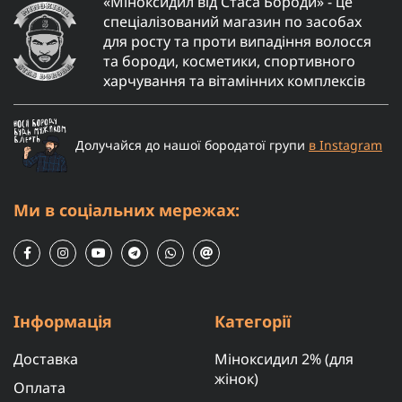
«Міноксидил від Стаса Бороди» - це
спеціалізований магазин по засобах
для росту та проти випадіння волосся
та бороди, косметики, спортивного
харчування та вітамінних комплексів
Долучайся до нашої бородатої групи
в Instagram
Ми в соціальних мережах:
Інформація
Категорії
Доставка
Міноксидил 2% (для
жінок)
Оплата