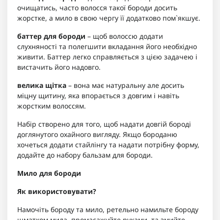
очищатись, часто волосся такої бороди досить
жорстке, а мило в свою чергу її додатково пом`якшує.
баттер для бороди
– щоб волоссю додати
слухняності та полегшити вкладання його необхідно
живити. Баттер легко справляється з цією задачею і
вистачить його надовго.
велика щітка
– вона має натуральну але досить
міцну щитину, яка впорається з довгим і навіть
жорстким волоссям.
Набір створено для того, щоб надати довгій бороді
доглянутого охайного вигляду. Якщо бороданю
хочеться додати стайлінгу та надати потрібну форму,
додайте до набору бальзам для бороди.
Мило для бороди
Як використовувати?
Намочіть бороду та мило, ретельно намильте бороду
шматком мила, промасажуйте руками, та змийте