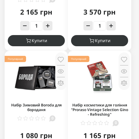
2 165 грн
3 570 грн
Купити
Купити
Популярний
Популярний
Набір Зимовий Boroda для
Набір косметики для гоління
бороданя
"Proraso Vintage Selection Gino
- Refreshing"
0
0
1 080 грн
1 165 грн