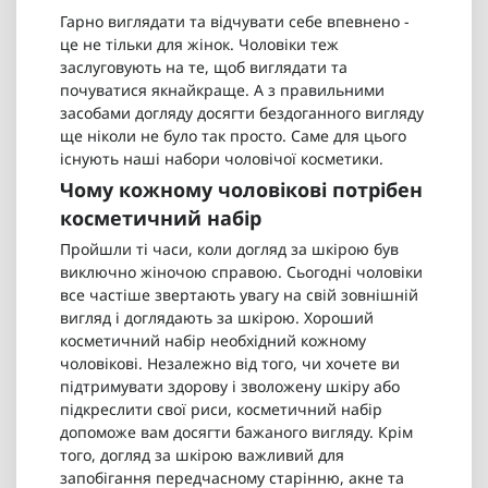
надати їй
крові від
дня, але при
Гарно виглядати та відчувати себе впевнено -
доглянутого
токсинів та
цьому
це не тільки для жінок. Чоловіки теж
вигляду та
синтезі
виглядатиме
заслуговують на те, щоб виглядати та
вирішити
важливих
природно?
такі пробле..
речовин. ..
почуватися якнайкраще. А з правильними
Тоді тобі
засобами догляду досягти бездоганного вигляду
точно варто
освоїти..
ще ніколи не було так просто. Саме для цього
існують наші набори чоловічої косметики.
Чому кожному чоловікові потрібен
косметичний набір
Пройшли ті часи, коли догляд за шкірою був
виключно жіночою справою. Сьогодні чоловіки
все частіше звертають увагу на свій зовнішній
вигляд і доглядають за шкірою. Хороший
косметичний набір необхідний кожному
чоловікові. Незалежно від того, чи хочете ви
підтримувати здорову і зволожену шкіру або
підкреслити свої риси, косметичний набір
допоможе вам досягти бажаного вигляду. Крім
того, догляд за шкірою важливий для
запобігання передчасному старінню, акне та