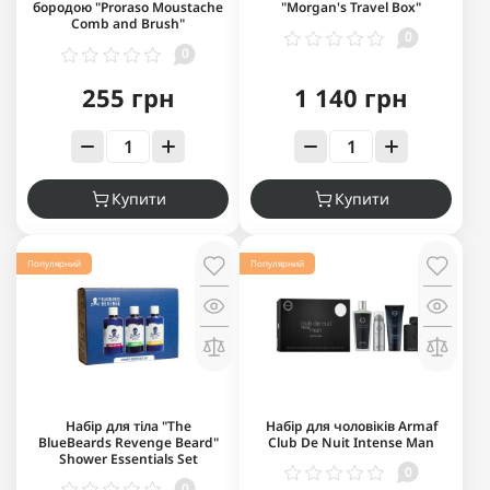
бородою "Proraso Moustache
"Morgan's Travel Box"
Comb and Brush"
0
0
255 грн
1 140 грн
Купити
Купити
Популярний
Популярний
Набір для тіла "The
Набір для чоловіків Armaf
BlueBeards Revenge Beard"
Club De Nuit Intense Man
Shower Essentials Set
0
0