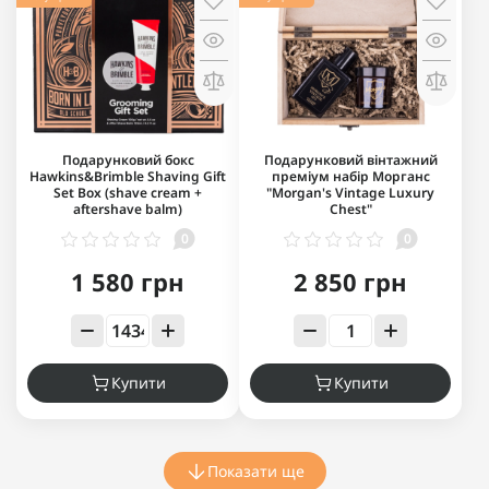
Подарунковий бокс
Подарунковий вінтажний
Hawkins&Brimble Shaving Gift
преміум набір Морганс
Set Box (shave cream +
"Morgan's Vintage Luxury
aftershave balm)
Chest"
0
0
1 580 грн
2 850 грн
Купити
Купити
Показати ще