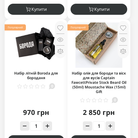
Купити
Купити
Популярний
Популярний
Набір літній Boroda для
Набір олія для бороди та віск
бороданя
для вусів Captain
FawcettPrivate Stock Beard Oil
0
(50ml) Moustache Wax (15ml)
Gift
0
970 грн
2 850 грн