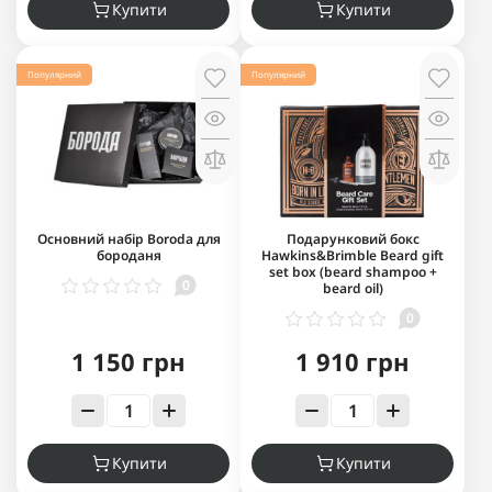
Купити
Купити
Популярний
Популярний
Основний набір Boroda для
Подарунковий бокс
бороданя
Hawkins&Brimble Beard gift
set box (beard shampoo +
0
beard oil)
0
1 150 грн
1 910 грн
Купити
Купити