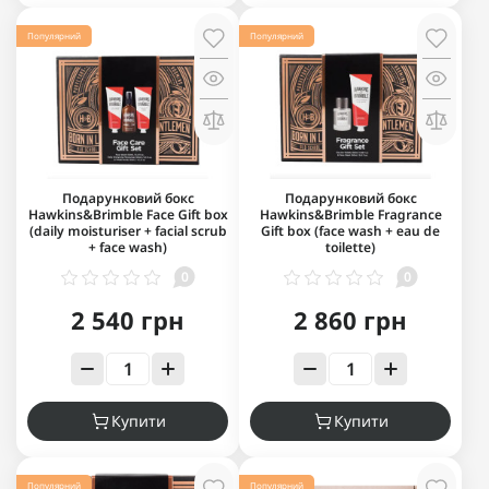
Популярний
Популярний
Подарунковий бокс
Подарунковий бокс
Hawkins&Brimble Face Gift box
Hawkins&Brimble Fragrance
(daily moisturiser + facial scrub
Gift box (face wash + eau de
+ face wash)
toilette)
0
0
2 540 грн
2 860 грн
Купити
Купити
Популярний
Популярний