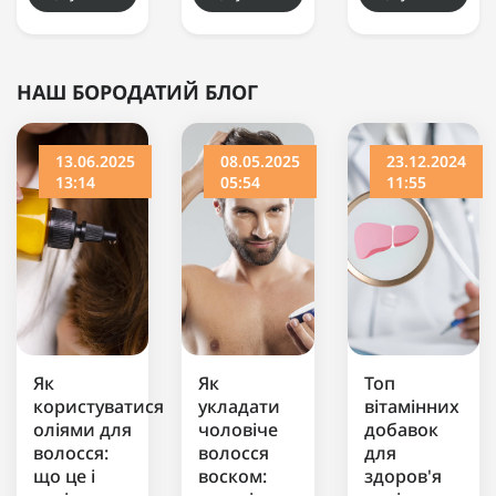
НАШ БОРОДАТИЙ БЛОГ
13.06.2025
08.05.2025
23.12.2024
13:14
05:54
11:55
Як
Як
Топ
користуватися
укладати
вітамінних
оліями для
чоловіче
добавок
волосся:
волосся
для
що це і
воском:
здоров'я