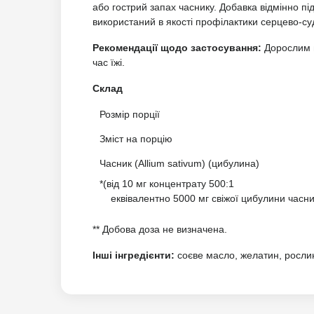
або гострий запах часнику. Добавка відмінно під
використаний в якості профілактики серцево-с
Рекомендації щодо застосування:
Дорослим п
час їжі.
Склад
Розмір порції
Зміст на порцію
Часник (Allium sativum) (цибулина)
*(від 10 мг концентрату 500:1
еквівалентно 5000 мг свіжої цибулини часни
** Добова доза не визначена.
Інші інгредієнти:
соєве масло, желатин, росли