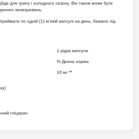
ійде для грипу і холодного сезону. Він також може бути
удинних захворювань.
риймати по одній (1) м'якій капсулі на день, бажано під
1 рідка капсула
% Денна норма
10 мг **
ку)
нний гліцерин.