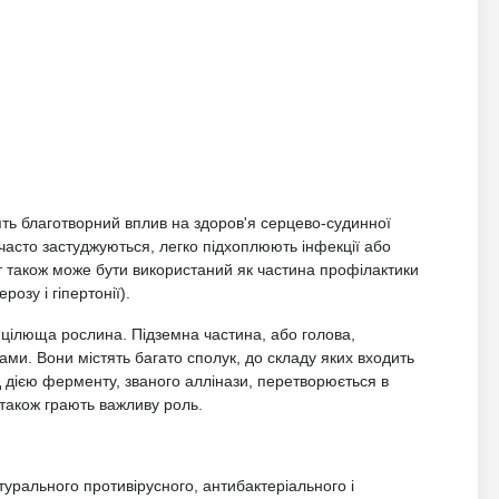
ть благотворний вплив на здоров'я серцево-судинної
асто застуджуються, легко підхоплюють інфекції або
 також може бути використаний як частина профілактики
озу і гіпертонії).
і цілюща рослина. Підземна частина, або голова,
ами. Вони містять багато сполук, до складу яких входить
ід дією ферменту, званого аллінази, перетворюється в
 також грають важливу роль.
турального противірусного, антибактеріального і