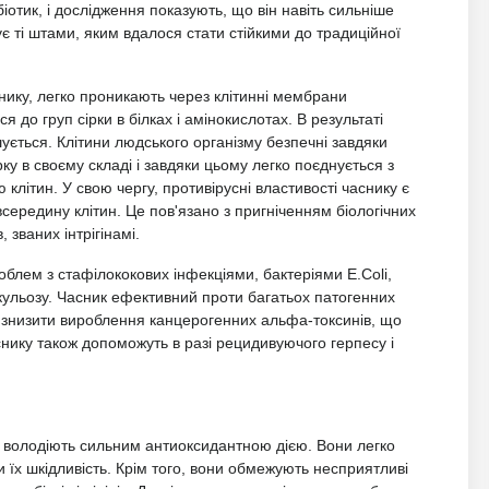
отик, і дослідження показують, що він навіть сильніше
ує ті штами, яким вдалося стати стійкими до традиційної
снику, легко проникають через клітинні мембрани
я до груп сірки в білках і амінокислотах. В результаті
ується. Клітини людського організму безпечні завдяки
рку в своєму складі і завдяки цьому легко поєднується з
 клітин. У свою чергу, противірусні властивості часнику є
середину клітин. Це пов'язано з пригніченням біологічних
 званих інтрігінамі.
роблем з стафілококових інфекціями, бактеріями E.Coli,
еркульозу. Часник ефективний проти багатьох патогенних
оже знизити вироблення канцерогенних альфа-токсинів, що
снику також допоможуть в разі рецидивуючого герпесу і
у, володіють сильним антиоксидантною дією. Вони легко
 їх шкідливість. Крім того, вони обмежують несприятливі