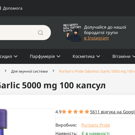
Допомога
Долучайся до нашої
бородатої групи
в Instagram
сидил
Парфумерія
Косметика
Вітаміни
Для імунної системи
Puritan's Pride Odorless Garlic 5000 mg 100
Garlic 5000 mg 100 капсул
4.9
5611 відгука на Googl
Виробник:
Puritans Pride
Наявність:
Є в наявності