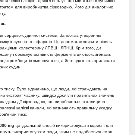
я білків і ліпідів. Деякі з сполук, що містяться в зубчиках
стратом для виробництва сірководню. Його дія аналогічно
нту.
ань
ії серцево-судинної системи. Запобігає утворенню
ику інсультів та інфарктів. Це допомагає знизити рівень
фракціями холестерину ЛПВЩ і ЛПНЩ. Крім того, діє
оксану і обмежує активність ферментів циклооксигенази,
гаціятромбоцитів зменшується, а його здатність прилипати
сних судин.
о тиску. Було відзначено, що люди, які страждають на
ний екстракт часнику, швидко досягли правильних значень
аслідком дії сірководню, що виробляється з аллицина і
залежні калієві канали, які визначають правильну усадку
ров'яний тиск.
 5000 mg
це ідеальний спосіб використовувати корисні для
можуть використовувати люди, яким не подобається смак