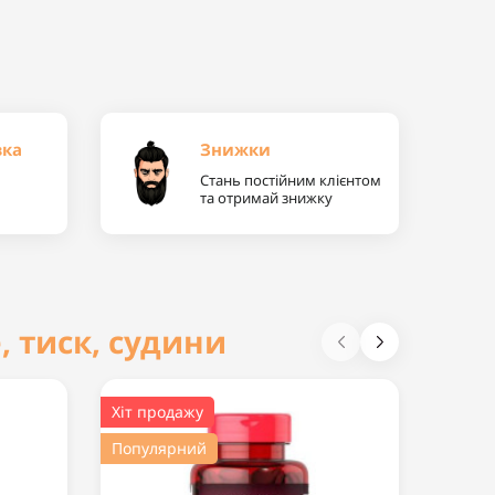
вка
Знижки
Стань постійним клієнтом
та отримай знижку
, тиск, судини
Хіт продажу
Попул
Популярний