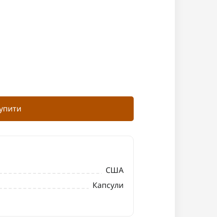
упити
США
Капсули