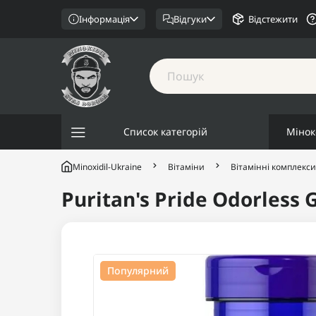
Інформація
Відгуки
Відстежити
Список категорій
Мінок
Minoxidil-Ukraine
Вітаміни
Вітамінні комплекси
Puritan's Pride Odorless 
Популярний