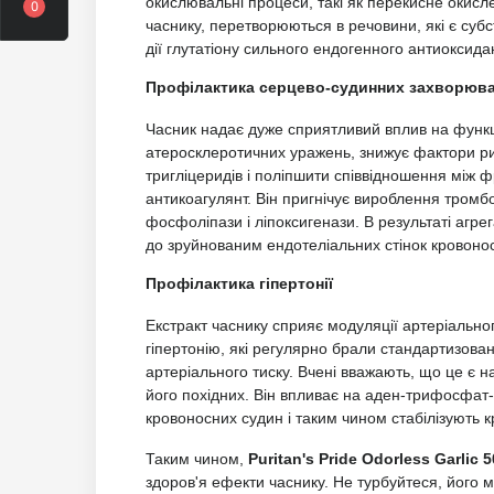
окислювальні процеси, такі як перекисне окисленн
0
часнику, перетворюються в речовини, які є суб
дії глутатіону сильного ендогенного антиоксида
Профілактика серцево-судинних захворюв
Часник надає дуже сприятливий вплив на функц
атеросклеротичних уражень, знижує фактори риз
тригліцеридів і поліпшити співвідношення між 
антикоагулянт. Він пригнічує вироблення тромб
фосфоліпази і ліпоксигенази. В результаті агре
до зруйнованим ендотеліальних стінок кровоно
Профілактика гіпертонії
Екстракт часнику сприяє модуляції артеріальног
гіпертонію, які регулярно брали стандартизова
артеріального тиску. Вчені вважають, що це є н
його похідних. Він впливає на аден-трифосфат-
кровоносних судин і таким чином стабілізують к
Таким чином,
Puritan's Pride Odorless Garlic
здоров'я ефекти часнику. Не турбуйтеся, його 