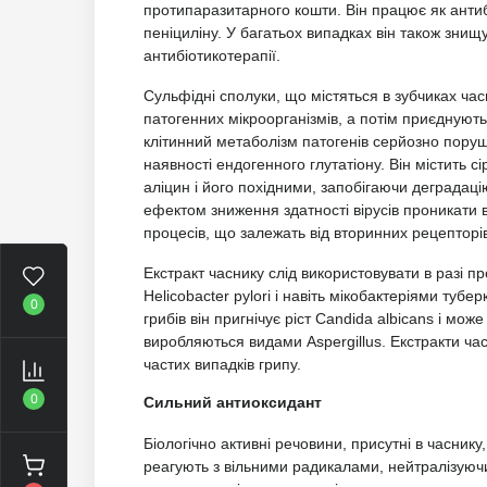
протипаразитарного кошти. Він працює як антибі
пеніциліну. У багатьох випадках він також знищ
антибіотикотерапії.
Сульфідні сполуки, що містяться в зубчиках ча
патогенних мікроорганізмів, а потім приєднуютьс
клітинний метаболізм патогенів серйозно поруш
наявності ендогенного глутатіону. Він містить сі
аліцин і його похідними, запобігаючи деградацію
ефектом зниження здатності вірусів проникати в
процесів, що залежать від вторинних рецепторів,
Екстракт часнику слід використовувати в разі п
Helicobacter pylori і навіть мікобактеріями туб
0
грибів він пригнічує ріст Candida albicans і м
виробляються видами Aspergillus. Екстракти ча
частих випадків грипу.
0
Сильний антиоксидант
Біологічно активні речовини, присутні в часник
реагують з вільними радикалами, нейтралізуючи