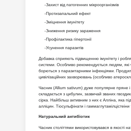
-Захист від патогенних мікроорганізмів
-Протизапальний ефект
-Зміцнення імунітету
-Зниження ризику зараження
-Профілактика гіпертонії
-Усунення паразитів
Добавка сприяють підвищенню імунітету і робля
системи. Особливо рекомендується людям, які ч
борються з паразитарними інфекціями. Продукт
цивілізаційних захворювань (особливо атеросклер
Часник (Allium sativum) дуже популярне пряне 
складається з цибулин, зазвичай званих гвоздик
сірка. Найбільш активним з них є Алліна, яка п
алліцин. Тіосульфінати і гаммаглутамілцістеіни
Натуральний антибіотик
Часник століттями використовувався в якості на