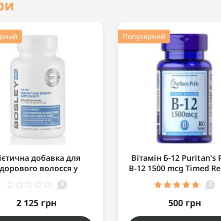
іри
ярний
Популярний
ієтична добавка для
Вітамін Б-12 Puritan's 
дорового волосся у
B-12 1500 mcg Timed Re
чоловіків 60 капсул
100 таблеток
0
3
2 125 грн
500 грн