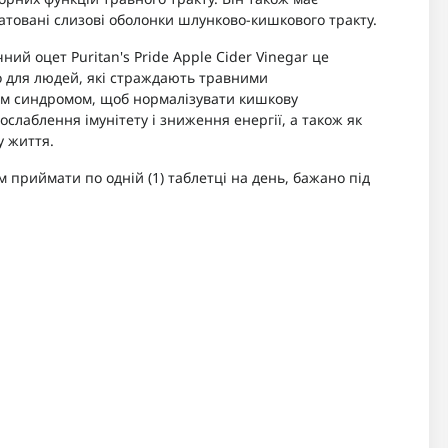
атовані слизові оболонки шлунково-кишкового тракту.
ий оцет Puritan's Pride Apple Cider Vinegar це
о для людей, які страждають травними
м синдромом, щоб нормалізувати кишкову
слаблення імунітету і зниження енергії, а також як
у життя.
 приймати по одній (1) таблетці на день, бажано під