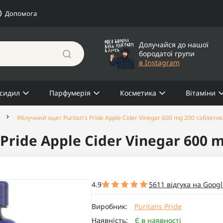
Допомога
Долучайся до нашої
бородатої групи
в Instagram
сидил
Парфумерія
Косметика
Вітаміни
Яблучний оцет Puritan's Pride Apple Cider Vinegar 600 mg 200 таблеток
Pride Apple Cider Vinegar 600 
4.9
5611 відгука на Googl
Виробник:
Puritans Pride
Наявність:
Є в наявності