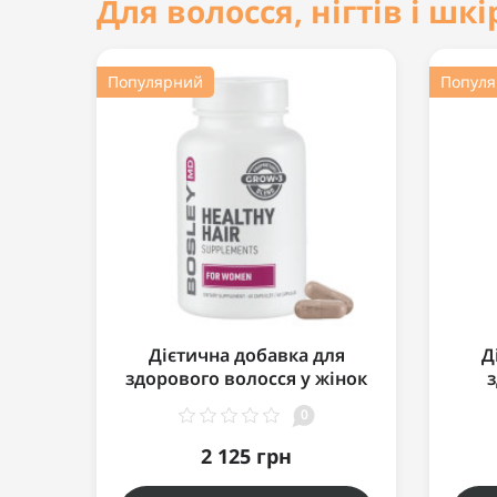
Для волосся, нігтів і шк
Популярний
Попул
Дієтична добавка для
Д
здорового волосся у жінок
з
60 капсул
0
2 125 грн