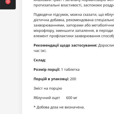
0
протизапальні властивості, заспокоює роздр
Підводячи підсумок, можна сказати, що яблучн
дієтична добавка, рекомендована спеціальн
захворюваннями, запорами або метаболічни
мікрофлору, зменшити запалення, в періоди о
елемент профілактики захворювання способ
Рекомендації щодо застосування:
Дорослим
час їжі.
Склад:
Розмір порції:
1 таблетка
Порцій в упаковці:
200
Зміст на порцію
Яблучний оцет
600 мг
* Добова доза не визначена.