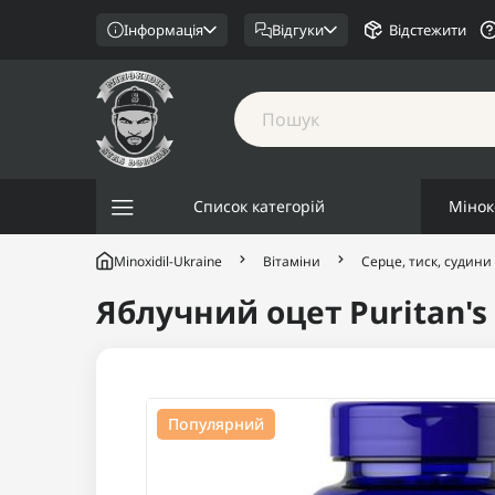
Інформація
Відгуки
Відстежити
Список категорій
Мінок
Minoxidil-Ukraine
Вітаміни
Серце, тиск, судини
Яблучний оцет Puritan's 
Популярний