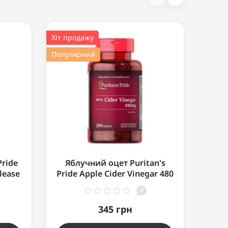
Хіт продажу
Попул
Популярний
Pride
Яблучний оцет Puritan's
Яб
lease
Pride Apple Cider Vinegar 480
Prid
mg 200 табл
0
345 грн