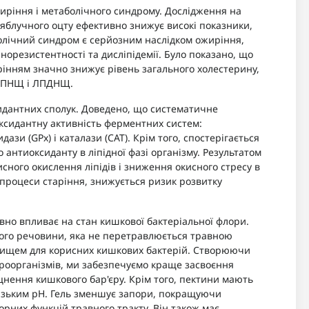
иріння і метаболічного синдрому. Дослідження на
яблучного оцту ефективно знижує високі показники,
олічний синдром є серйозним наслідком ожиріння,
лінорезистентності та дисліпідемії. Було показано, що
інням значно знижує рівень загального холестерину,
 ЛПНЩ і ЛПДНЩ.
идантних сполук. Доведено, що систематичне
ксидантну активність ферментних систем:
ази (GPx) і каталази (CAT). Крім того, спостерігається
 антиоксиданту в ліпідної фазі організму. Результатом
кисного окислення ліпідів і зниження окисного стресу в
 процеси старіння, знижується ризик розвитку
но впливає на стан кишкової бактеріальної флори.
тного речовини, яка не перетравлюється травною
ищем для корисних кишкових бактерій. Створюючи
кроорганізмів, ми забезпечуємо краще засвоєння
нення кишкового бар'єру. Крім того, пектини мають
низьким pH. Гель зменшує запори, покращуючи
орних функцій травного тракту. Він також має