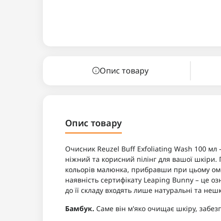
Опис товару
Опис товару
Очисник Reuzel Buff Exfoliating Wash 100 мл
ніжний та корисний пілінг для вашої шкіри. 
кольорів малюнка, прибравши при цьому омер
наявність сертифікату Leaping Bunny – це оз
до її складу входять лише натуральні та нешк
Бамбук.
Саме він м'яко очищає шкіру, забез