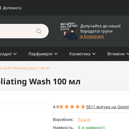
Допомога
Долучайся до нашої
бородатої групи
в Instagram
сидил
Парфумерія
Косметика
Вітаміни
l Buff Exfoliating Wash 100 мл
liating Wash 100 мл
4.9
5611 відгука на Googl
Виробник:
Reuzel
Наявність:
Є в наявності