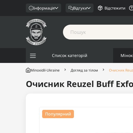
Інформація
Відгуки
Відстежити
Список категорій
Мінок
Minoxidil-Ukraine
Догляд за тілом
Очисник Reuze
Очисник Reuzel Buff Exfo
Популярний