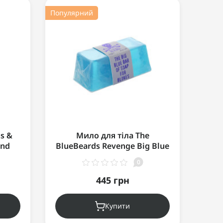
Популярний
Хіт пр
Попул
s &
Мило для тіла The
and
BlueBeards Revenge Big Blue
Blu
0 мл
Bar of Soap for Blokes 175 г
0
445 грн
Купити