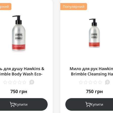
ярний
Популярний
ь для душу Hawkins &
Мило для рук Hawkin
imble Body Wash Eco-
Brimble Cleansing H
Refillable 300 мл
Wash Eco-Refillable 30
0
0
750 грн
750 грн
Купити
Купити