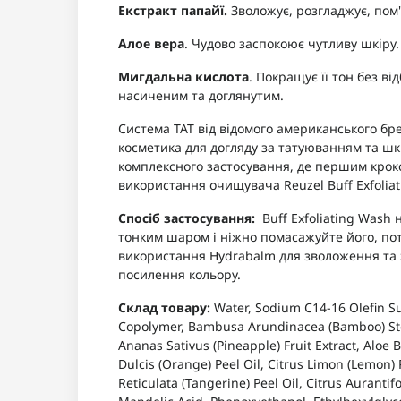
Екстракт папайї.
Зволожує, розгладжує, пом
Алое вера
. Чудово заспокоює чутливу шкіру.
Мигдальна кислота
. Покращує її тон без в
насиченим та доглянутим.
Система ТАТ від відомого американського бре
косметика для догляду за татуюванням та шк
комплексного застосування, де першим крок
використання очищувача Reuzel Buff Exfoliat
Спосіб застосування:
Buff Exfoliating Wash
тонким шаром і ніжно помасажуйте його, пот
використання Hydrabalm для зволоження та з
посилення кольору.
Склад товару:
Water, Sodium C14-16 Olefin Su
Copolymer, Bambusa Arundinacea (Bamboo) Stem
Ananas Sativus (Pineapple) Fruit Extract, Aloe 
Dulcis (Orange) Peel Oil, Citrus Limon (Lemon) Pe
Reticulata (Tangerine) Peel Oil, Citrus Aurantif