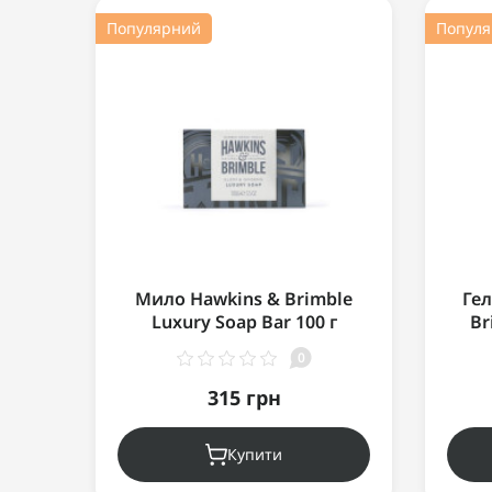
Популярний
Попул
Мило Hawkins & Brimble
Гел
Luxury Soap Bar 100 г
Br
0
315 грн
Купити