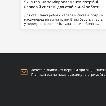
Очисник Reuzel Buff
0
Exfoliating Wash 100 мл
850 грн
Купити
Наш бородатий блог