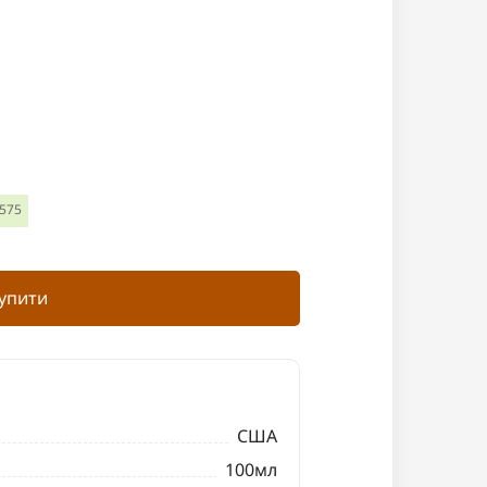
1575
упити
США
100мл