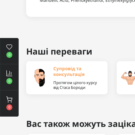
Mandelic Acid, Phenoxyethanol, Ethylhexylglyc
Наші переваги
0
Супровід та
консультація
0
Протягом цілого курсу
від Стаса Бороди
0
Вас також можуть заціка