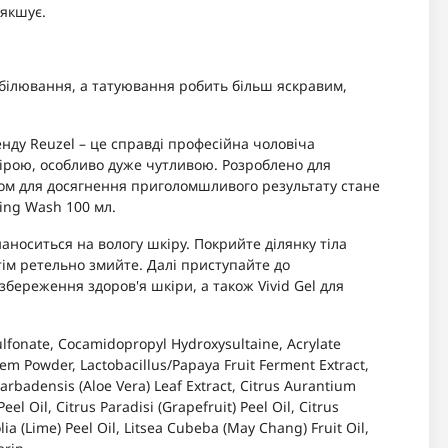
'якшує.
ідбілювання, а татуювання робить більш яскравим,
нду Reuzel – це справді професійна чоловіча
ірою, особливо дуже чутливою. Розроблено для
ом для досягнення приголомшливого результату стане
ing Wash 100 мл.
 наноситься на вологу шкіру. Покрийте ділянку тіла
ім ретельно змийте. Далі приступайте до
береження здоров'я шкіри, а також Vivid Gel для
lfonate, Cocamidopropyl Hydroxysultaine, Acrylate
 Powder, Lactobacillus/Papaya Fruit Ferment Extract,
Barbadensis (Aloe Vera) Leaf Extract, Citrus Aurantium
el Oil, Citrus Paradisi (Grapefruit) Peel Oil, Citrus
olia (Lime) Peel Oil, Litsea Cubeba (May Chang) Fruit Oil,