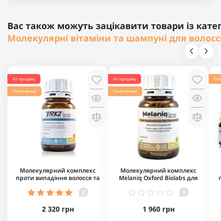
Вас також можуть зацікавити товари із катег
Молекулярні вітаміни та шампуні для волосс
Хіт продажу
Хіт продажу
Поп
Популярний
Популярний
Молекулярний комплекс
Молекулярний комплекс
проти випадіння волосся та
Melaniq Oxford Biolabs для
бороди Oxford Biolabs TRX2 90
сповільнення процесу
2
0
капсул
посивіння волосся та бороди
90 капсул
2 320 грн
1 960 грн