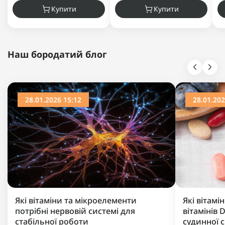
Купити
Купити
Наш бородатий блог
28.01.2026 15:12
28.01.202
Які вітаміни та мікроелементи
Які вітамі
потрібні нервовій системі для
вітамінів D
стабільної роботи
судинної 