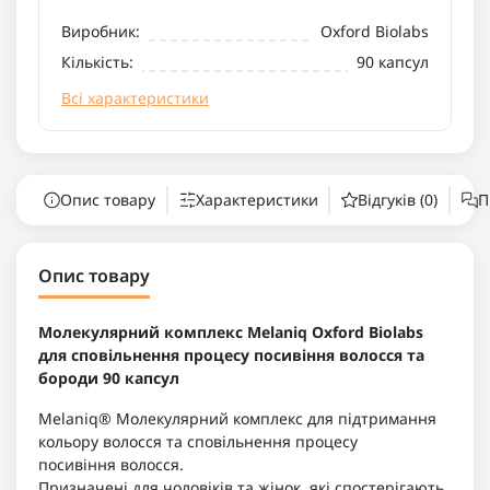
Виробник:
Oxford Biolabs
Кількість:
90 капсул
Всі характеристики
Опис товару
Характеристики
Відгуків (0)
П
Опис товару
Молекулярний комплекс Melaniq Oxford Biolabs
для сповільнення процесу посивіння волосся та
бороди 90 капсул
Melaniq® Молекулярний комплекс для підтримання
кольору волосся та сповільнення процесу
посивіння
волосся.
Призначені для чоловіків та жінок, які спостерігають