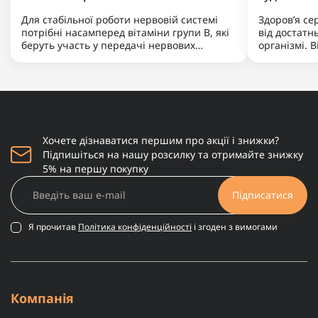
Для стабільної роботи нервовій системі
Здоров’я с
потрібні насамперед вітаміни групи B, які
від достатнь
беруть участь у передачі нервових
організмі. В
імпульсів і виробленні енергії. Не менш
артеріально
важливими є магній, що допомагає
нормальну р
знижувати нервову збудливість і підтримує
K допомага
баланс між збудженням та ..
кальцій, за
Хочете дізнаватися першим про акції і знижки?
Підпишіться на нашу розсилку та отримайте знижку
5% на першу покупку
Підписатися
Я прочитав
Політика конфіденційності
і згоден з вимогами
Компанія