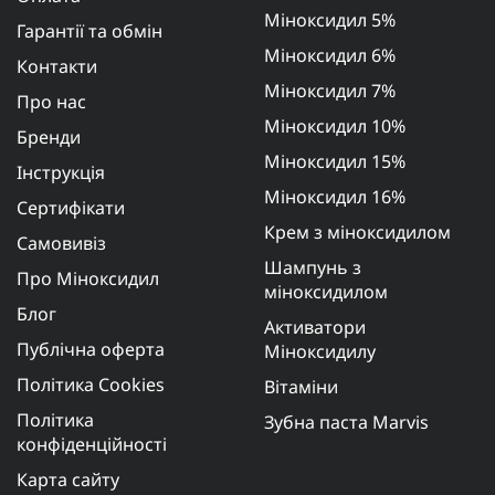
Міноксидил 5%
Гарантії та обмін
Міноксидил 6%
Контакти
Міноксидил 7%
Про нас
Міноксидил 10%
Бренди
Міноксидил 15%
Інструкція
Міноксидил 16%
Сертифікати
Крем з міноксидилом
Самовивіз
Шампунь з
Про Міноксидил
міноксидилом
Блог
Активатори
Публічна оферта
Міноксидилу
Політика Cookies
Вітаміни
Політика
Зубна паста Marvis
конфіденційності
Карта сайту