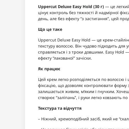
Uppercut Deluxe Easy Hold (30 г)
— це легкий
цінує контроль без тяжкості й надмірної фікс
день, але без ефекту “з застигання”, цей пр
Що це таке
Uppercut Deluxe Easy Hold — це крем-стайлін
текстуру волоссю. Він чудово підходить для 
справляється і з трохи довшими. Easy Hold — 
ефекту “лакованої” зачіски.
Як працює
Цей крем легко розподіляється по волоссю і 
фіксацію, що дозволяє контролювати форму з
залишається живим, м’яким і гнучким. Хоче
створює “заліпань”, і руки легко ковзають по
Текстура та відчуття
– Ніжний, кремоподібний засіб, який не “скал