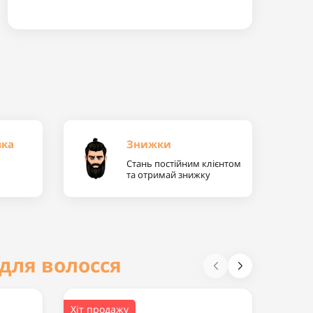
вка
Знижки
Стань постійним клієнтом
та отримай знижку
для волосся
Хіт продажу
Попул