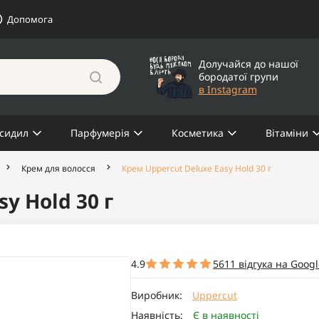
Допомога
Долучайся до нашої
бородатої групи
в Instagram
сидил
Парфумерія
Косметика
Вітаміни
Крем для волосся
Крем Uppercut Deluxe Easy Hold 30 г
y Hold 30 г
4.9
5611 відгука на Googl
Виробник:
Uppercut
Наявність:
Є в наявності