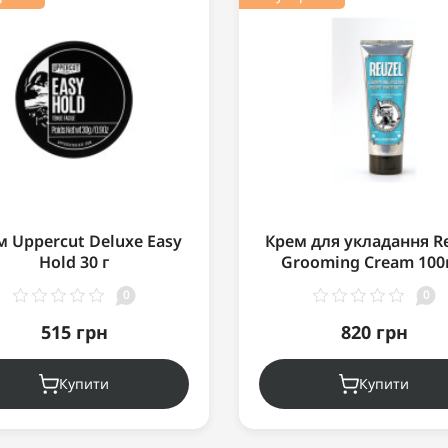
м Uppercut Deluxe Easy
Крем для укладання R
Hold 30 г
Grooming Cream 10
0
0
515 грн
820 грн
Купити
Купити