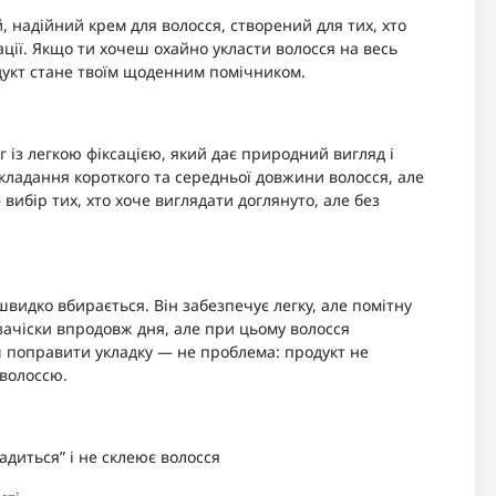
, надійний крем для волосся, створений для тих, хто
ації. Якщо ти хочеш охайно укласти волосся на весь
одукт стане твоїм щоденним помічником.
г із легкою фіксацією, який дає природний вигляд і
укладання короткого та середньої довжини волосся, але
вибір тих, хто хоче виглядати доглянуто, але без
швидко вбирається. Він забезпечує легку, але помітну
ачіски впродовж дня, але при цьому волосся
ш поправити укладку — не проблема: продукт не
 волоссю.
адиться” і не склеює волосся