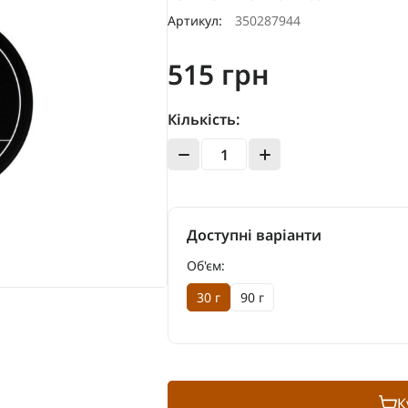
Артикул:
350287944
515 грн
Кількість:
Доступні варіанти
Об'єм:
30 г
90 г
К