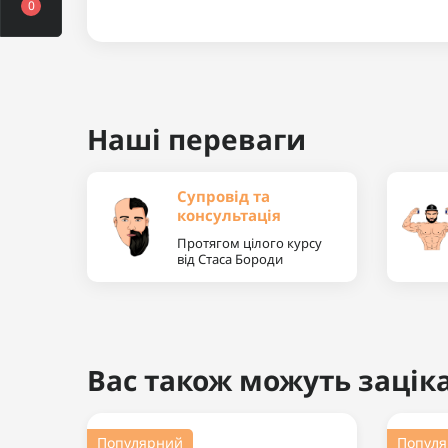
0
Наші переваги
Супровід та
консультація
Протягом цілого курсу
від Стаса Бороди
Вас також можуть заціка
Популярний
Попул