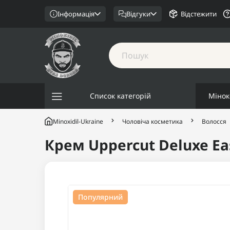
Інформація
Відгуки
Відстежити
Список категорій
Мінок
Minoxidil-Ukraine
Чоловіча косметика
Волосся
Крем Uppercut Deluxe Eas
Популярний