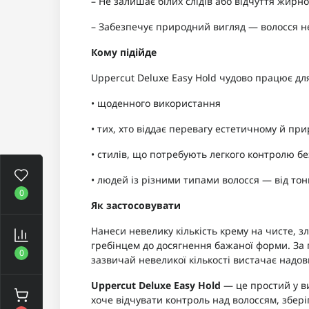
– Не залишає білих слідів або відчуття жирно
– Забезпечує природний вигляд — волосся н
Кому підійде
Uppercut Deluxe Easy Hold чудово працює дл
• щоденного використання
• тих, хто віддає перевагу естетичному й пр
• стилів, що потребують легкого контролю б
• людей із різними типами волосся — від тон
0
Як застосовувати
Нанеси невелику кількість крему на чисте, з
гребінцем до досягнення бажаної форми. За 
0
зазвичай невеликої кількості вистачає надов
Uppercut Deluxe Easy Hold
— це простий у ви
хоче відчувати контроль над волоссям, збері