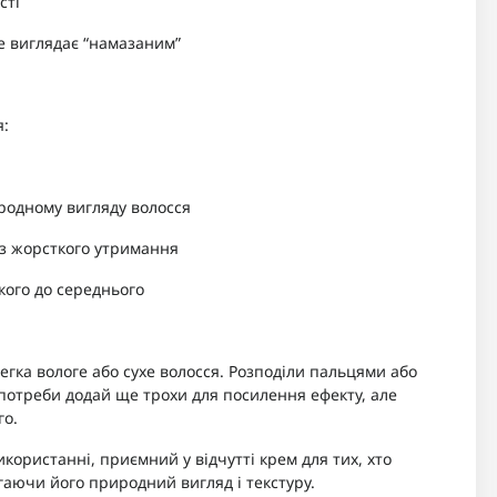
сті
е виглядає “намазаним”
я:
иродному вигляду волосся
ез жорсткого утримання
кого до середнього
легка вологе або сухе волосся. Розподіли пальцями або
потреби додай ще трохи для посилення ефекту, але
го.
користанні, приємний у відчутті крем для тих, хто
гаючи його природний вигляд і текстуру.