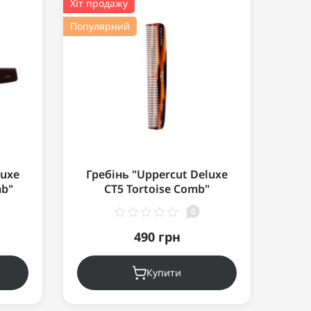
Хіт продажу
Попул
Популярний
luxe
Гребінь "Uppercut Deluxe
Гр
mb"
CT5 Tortoise Comb"
CT9
0
490 грн
Купити