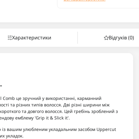
Характеристики
Відгуків (0)
"
ell Comb це зручний у використанні, карманний
лості та різних типів волосся. Дві різні ширини між
ороткого та довгого волосся. Цей гребінь зроблений з
ову емблему 'Grip it & Slick it'.
omb із вашим улюбленим укладальним засобом Uppercut
их укладок.