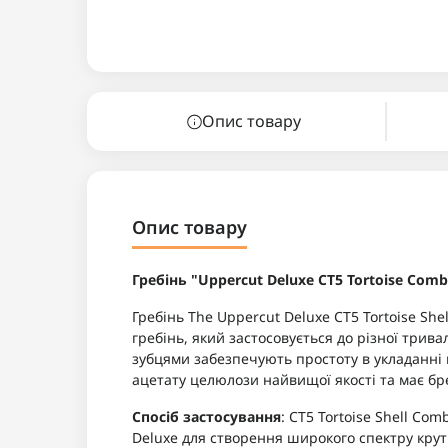
Опис товару
Опис товару
Гребінь "Uppercut Deluxe CT5 Tortoise Comb
Гребінь The Uppercut Deluxe CT5 Tortoise Sh
гребінь, який застосовується до різної трива
зубцями забезпечують простоту в укладанні к
ацетату целюлози найвищої якості та має бренд
Спосіб застосування
: CT5 Tortoise Shell C
Deluxe для створення широкого спектру крут