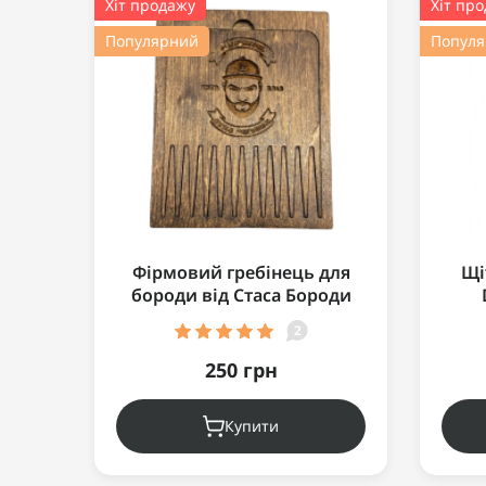
Хіт продажу
Хіт пр
Популярний
Попул
Фірмовий гребінець для
Щі
бороди від Стаса Бороди
2
250 грн
Купити