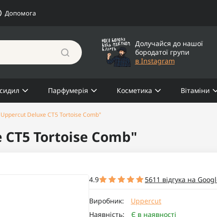
Допомога
Долучайся до нашої
бородатої групи
в Instagram
сидил
Парфумерія
Косметика
Вітаміни
"Uppercut Deluxe CT5 Tortoise Comb"
 CT5 Tortoise Comb"
4.9
5611 відгука на Googl
Виробник:
Uppercut
Наявність:
Є в наявності