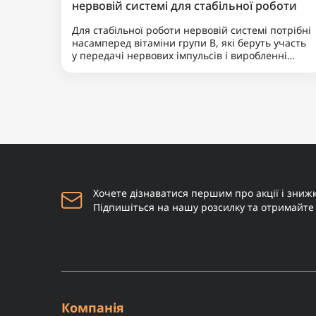
Гребінь "Uppercut Deluxe
0
CT5 Tortoise Comb"
490 грн
Купити
Наш бородатий блог