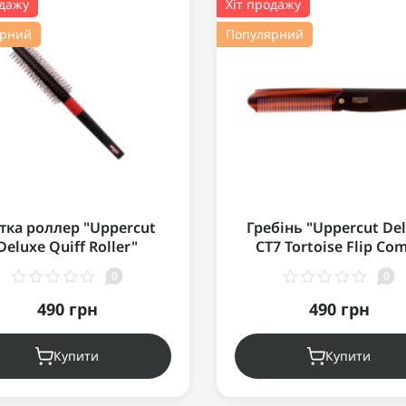
одажу
Хіт продажу
ярний
Популярний
тка роллер "Uppercut
Гребінь "Uppercut De
Deluxe Quiff Roller"
CT7 Tortoise Flip Co
0
0
490 грн
490 грн
Купити
Купити