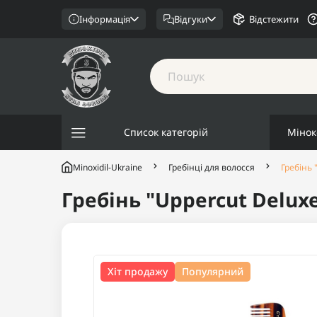
Інформація
Відгуки
Відстежити
Список категорій
Мінок
Minoxidil-Ukraine
Гребінці для волосся
Гребінь 
Гребінь "Uppercut Deluxe
Хіт продажу
Популярний