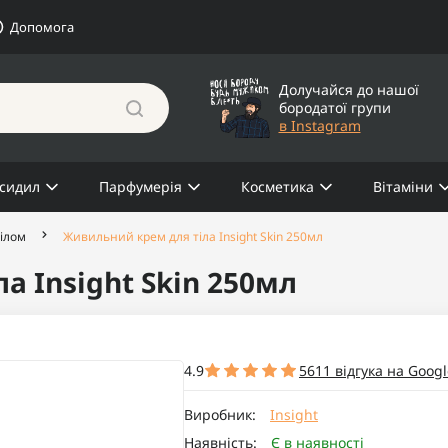
Допомога
Долучайся до нашої
бородатої групи
в Instagram
сидил
Парфумерія
Косметика
Вітаміни
тілом
Живильний крем для тіла Insight Skin 250мл
 Insight Skin 250мл
4.9
5611 відгука на Googl
Виробник:
Insight
Наявність:
Є в наявності