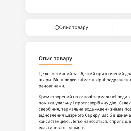
Опис товару
Опис товару
Це косметичний засіб, який призначений для
шкіри. Він швидко знімає шкірні подразнен
речовинами.
Крем створений на основі термальної води «А
пом'якшувальну і протисвербіжну дію. Селект
свербіння, термальна вода «Авен» знімає подр
відновлення шкірного бар'єру. Засіб відзна
консистенцією. Легко наноситься, сприяє ш
еластичність і м'якість.