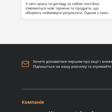
Живильний крем для тіла
0
Insight Skin 250мл
875 грн
Купити
Наш бородатий блог
06.04.2025 15:41