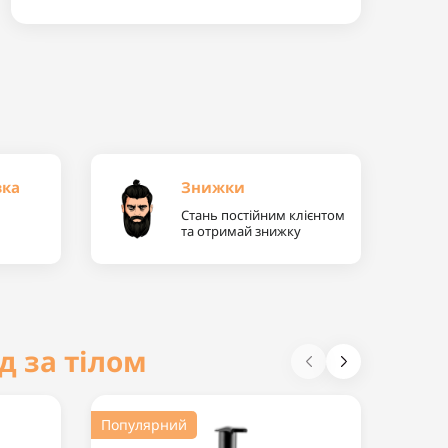
вка
Знижки
Стань постійним клієнтом
та отримай знижку
д за тілом
Популярний
Попул