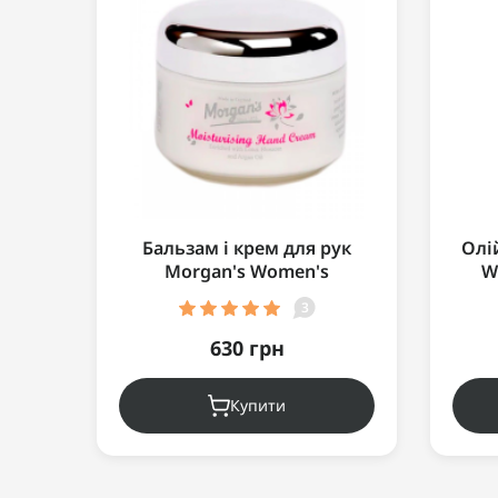
Бальзам і крем для рук
Олій
Morgan's Women's
W
Moisturising Hand Cream Jar
3
100мл
630 грн
Купити