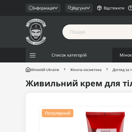
Інформація
Відгуки
Відстежити
Список категорій
Мінок
Minoxidil-Ukraine
Жіноча косметика
Догляд за 
Живильний крем для тіла
Популярний