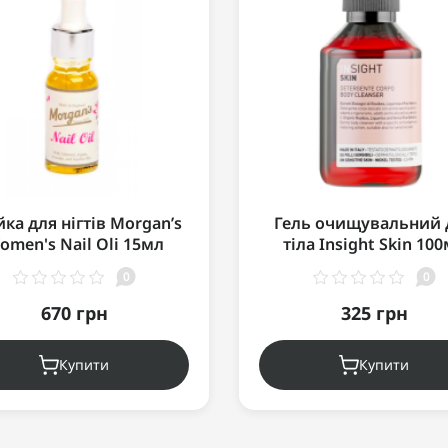
ка для нігтів Morgan’s
Гель очищувальний 
omen's Nail Oli 15мл
тіла Insight Skin 10
0
0
670 грн
325 грн
Купити
Купити