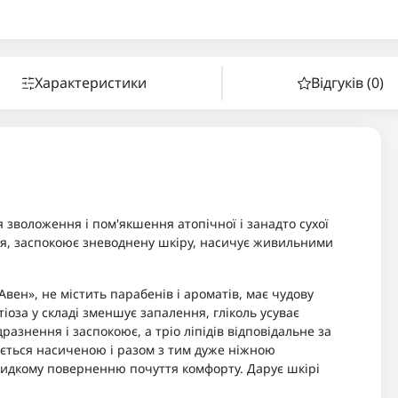
Характеристики
Відгуків (0)
 зволоження і пом'якшення атопічної і занадто сухої
ня, заспокоює зневоднену шкіру, насичує живильними
вен», не містить парабенів і ароматів, має чудову
іоза у складі зменшує запалення, гліколь усуває
азнення і заспокоює, а тріо ліпідів відповідальне за
чається насиченою і разом з тим дуже ніжною
видкому поверненню почуття комфорту. Дарує шкірі