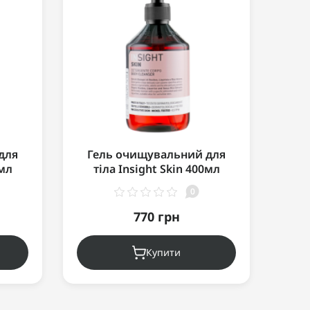
для
Гель очищувальний для
Жив
0мл
тіла Insight Skin 400мл
0
770 грн
Купити