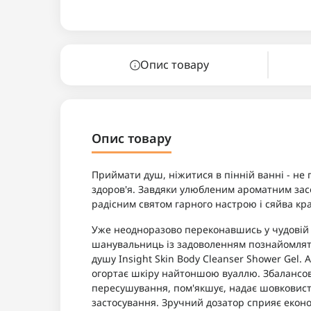
Опис товару
Опис товару
Приймати душ, ніжитися в пінній ванні - не 
здоров'я. Завдяки улюбленим ароматним за
радісним святом гарного настрою і сяйва кра
Уже неодноразово переконавшись у чудовій як
шанувальниць із задоволенням познайомлят
душу Insight Skin Body Cleanser Shower Gel. 
огортає шкіру найтоншою вуаллю. Збалансо
пересушування, пом'якшує, надає шовковистіс
застосування. Зручний дозатор сприяє еконо