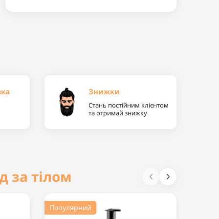
вка
Знижки
Стань постійним клієнтом
та отримай знижку
д за тілом
Популярний
Попул