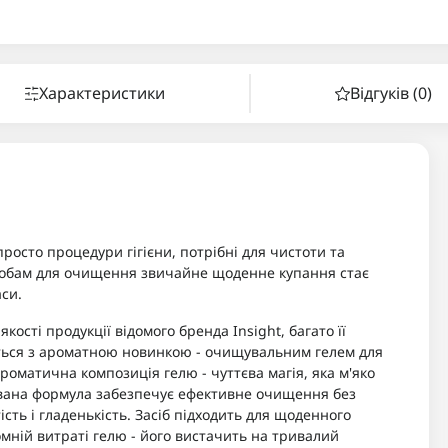
Характеристики
Відгуків (0)
просто процедури гігієни, потрібні для чистоти та
собам для очищення звичайне щоденне купання стає
си.
ості продукції відомого бренда Insight, багато її
ься з ароматною новинкою - очищувальним гелем для
Ароматична композиція гелю - чуттєва магія, яка м'яко
вана формула забезпечує ефективне очищення без
ть і гладенькість. Засіб підходить для щоденного
мній витраті гелю - його вистачить на тривалий