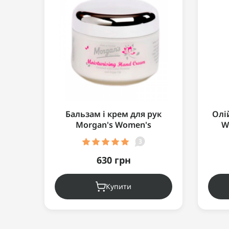
Бальзам і крем для рук
Олій
Morgan's Women's
W
Moisturising Hand Cream Jar
3
100мл
630 грн
Купити