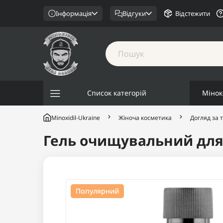
Інформація
Відгуки
Відстежити
Список категорій
Мінок
Minoxidil-Ukraine
Жіноча косметика
Догляд за 
Гель очищувальний для т
Популярний