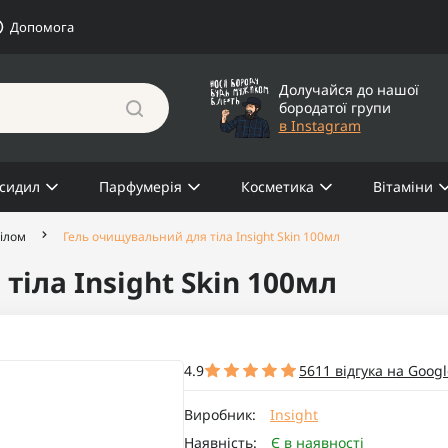
Допомога
Долучайся до нашої
бородатої групи
в Instagram
сидил
Парфумерія
Косметика
Вітаміни
тілом
Гель очищувальний для тіла Insight Skin 100мл
іла Insight Skin 100мл
4.9
5611 відгука на Googl
Виробник:
Insight
Наявність:
Є в наявності