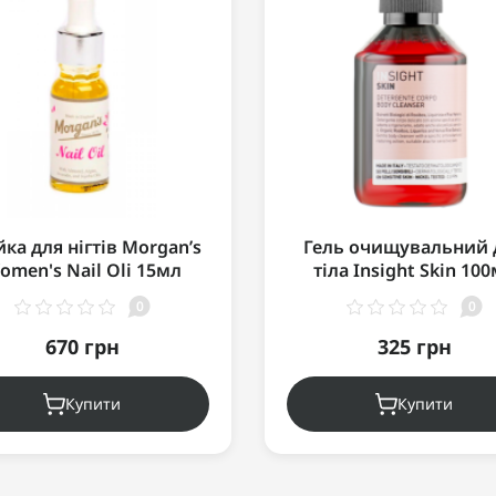
ка для нігтів Morgan’s
Гель очищувальний 
omen's Nail Oli 15мл
тіла Insight Skin 10
0
0
670 грн
325 грн
Купити
Купити