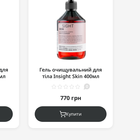
для
Гель очищувальний для
Жив
0мл
тіла Insight Skin 400мл
0
770 грн
Купити