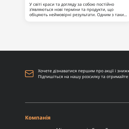
Гель очищувальний для
0
тіла Insight Skin 100мл
325 грн
Купити
Наш бородатий блог
06.04.2025 15:41