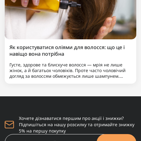
Як користуватися оліями для волосся: що це і
навіщо вона потрібна
Густе, здорове та блискуче волосся — мрія не лише
жінок, а й багатьох чоловіків. Проте часто чоловічий
догляд за волоссям обмежується лише шампунем.
Якщо ви хочете вивести свою зачіску на новий рівень,
надати їй доглянутого вигляду та вирішити такі
пробле..
Хочете дізнаватися першим про акції і знижки?
Підпишіться на нашу розсилку та отримайте знижку
5% на першу покупку