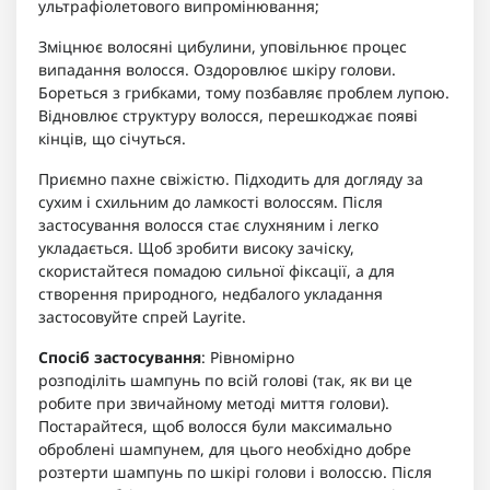
ультрафіолетового випромінювання;
Зміцнює волосяні цибулини, уповільнює процес
випадання волосся. Оздоровлює шкіру голови.
Бореться з грибками, тому позбавляє проблем лупою.
Відновлює структуру волосся, перешкоджає появі
кінців, що січуться.
Приємно пахне свіжістю. Підходить для догляду за
сухим і схильним до ламкості волоссям. Після
застосування волосся стає слухняним і легко
укладається. Щоб зробити високу зачіску,
скористайтеся помадою сильної фіксації, а для
створення природного, недбалого укладання
застосовуйте спрей Layrite.
Спосіб застосування
:
Рівномірно
розподіліть
шампунь
по всій голові (так, як ви це
робите при звичайному методі миття голови).
Постарайтеся, щоб волосся були максимально
оброблені
шампунем
, для цього необхідно добре
розтерти
шампунь
по шкірі голови і волоссю. Після