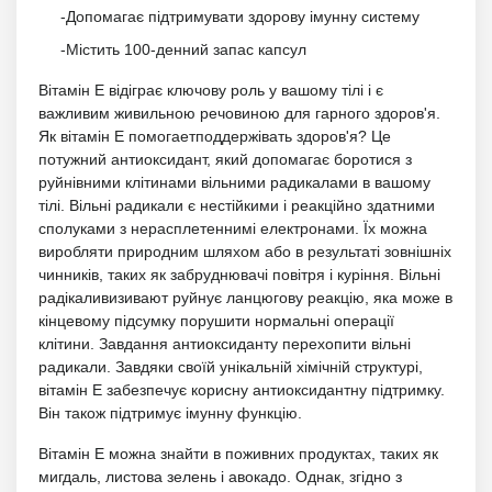
-Допомагає підтримувати здорову імунну систему
-Містить 100-денний запас капсул
Вітамін Е відіграє ключову роль у вашому тілі і є
важливим живильною речовиною для гарного здоров'я.
Як вітамін Е помогаетподдержівать здоров'я? Це
потужний антиоксидант, який допомагає боротися з
руйнівними клітинами вільними радикалами в вашому
тілі. Вільні радикали є нестійкими і реакційно здатними
сполуками з нерасплетеннимі електронами. Їх можна
виробляти природним шляхом або в результаті зовнішніх
чинників, таких як забруднювачі повітря і куріння. Вільні
радікаливизивают руйнує ланцюгову реакцію, яка може в
кінцевому підсумку порушити нормальні операції
клітини. Завдання антиоксиданту перехопити вільні
радикали. Завдяки своїй унікальній хімічній структурі,
вітамін Е забезпечує корисну антиоксидантну підтримку.
Він також підтримує імунну функцію.
Вітамін Е можна знайти в поживних продуктах, таких як
мигдаль, листова зелень і авокадо. Однак, згідно з