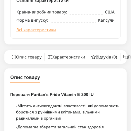
Основні характеристики
Країна-виробник товару:
США
Форма випуску:
Капсули
Всі характеристики
Опис товару
Характеристики
Відгуків (0)
П
Опис товару
Переваги Puritan's Pride Vitamin E-200 IU
-Містить антиоксидантні властивості, які допомагають
боротися з руйнівними клітинами, вільними
радикалами в організмі
-Допомагає зберегти загальний стан здоров'я