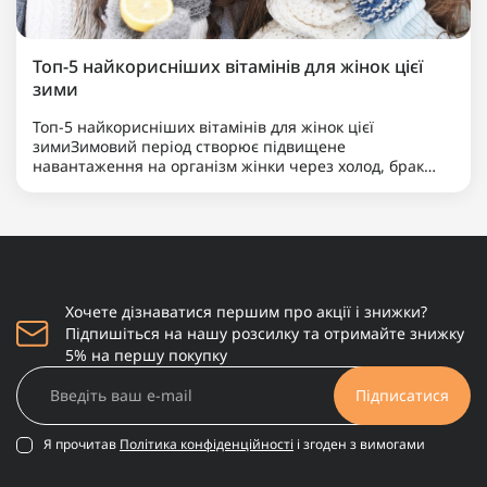
Топ-5 найкорисніших вітамінів для жінок цієї
зими
Топ-5 найкорисніших вітамінів для жінок цієї
зимиЗимовий період створює підвищене
навантаження на організм жінки через холод, брак
сонячного світла та меншу кількість свіжих продуктів.
Для підтримки імунітету, гормонального балансу,
здоров’я шкіри та енер..
Хочете дізнаватися першим про акції і знижки?
Підпишіться на нашу розсилку та отримайте знижку
5% на першу покупку
Підписатися
Я прочитав
Політика конфіденційності
і згоден з вимогами