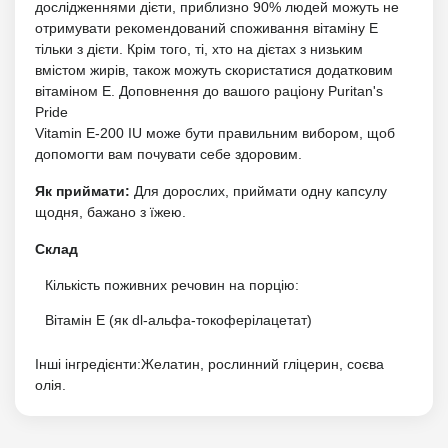
дослідженнями дієти, приблизно 90% людей можуть не
отримувати рекомендований споживання вітаміну Е
тільки з дієти. Крім того, ті, хто на дієтах з низьким
вмістом жирів, також можуть скористатися додатковим
вітаміном E. Доповнення до вашого раціону Puritan's
Pride
Vitamin E-200 IU може бути правильним вибором, щоб
допомогти вам почувати себе здоровим.
Як приймати:
Для дорослих, приймати одну капсулу
щодня, бажано з їжею.
Склад
Кількість поживних речовин на порцію:
Вітамін Е (як dl-альфа-токоферілацетат)
Інші інгредієнти:Желатин, рослинний гліцерин, соєва
олія.