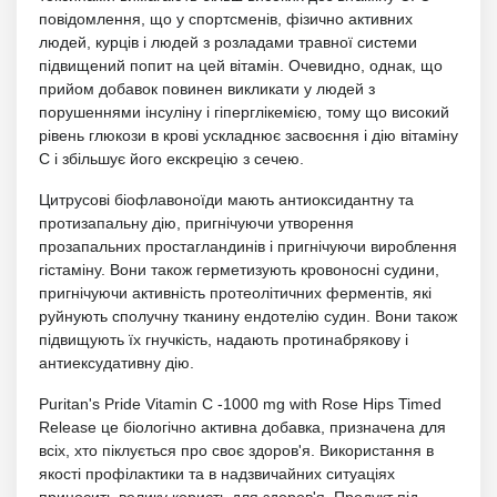
повідомлення, що у спортсменів, фізично активних
людей, курців і людей з розладами травної системи
підвищений попит на цей вітамін. Очевидно, однак, що
прийом добавок повинен викликати у людей з
порушеннями інсуліну і гіперглікемією, тому що високий
рівень глюкози в крові ускладнює засвоєння і дію вітаміну
С і збільшує його екскрецію з сечею.
Цитрусові біофлавоноїди мають антиоксидантну та
протизапальну дію, пригнічуючи утворення
прозапальних простагландинів і пригнічуючи вироблення
гістаміну. Вони також герметизують кровоносні судини,
пригнічуючи активність протеолітичних ферментів, які
руйнують сполучну тканину ендотелію судин. Вони також
підвищують їх гнучкість, надають протинабрякову і
антиексудативну дію.
Puritan's Pride Vitamin C -1000 mg with Rose Hips Timed
Release це біологічно активна добавка, призначена для
всіх, хто піклується про своє здоров'я. Використання в
якості профілактики та в надзвичайних ситуаціях
приносить велику користь для здоров'я. Продукт під