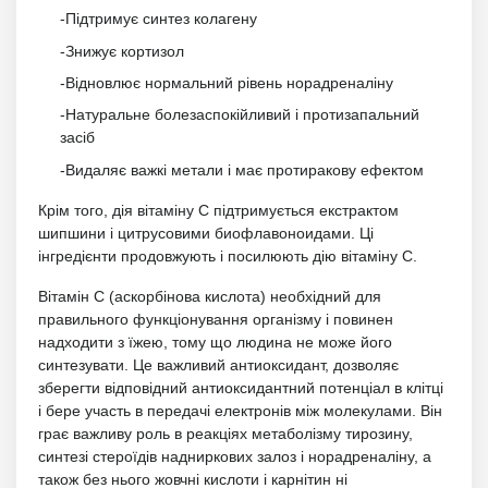
-Підтримує синтез колагену
-Знижує кортизол
-Відновлює нормальний рівень норадреналіну
-Натуральне болезаспокійливий і протизапальний
засіб
-Видаляє важкі метали і має протиракову ефектом
Крім того, дія вітаміну С підтримується екстрактом
шипшини і цитрусовими биофлавоноидами. Ці
інгредієнти продовжують і посилюють дію вітаміну С.
Вітамін С (аскорбінова кислота) необхідний для
правильного функціонування організму і повинен
надходити з їжею, тому що людина не може його
синтезувати. Це важливий антиоксидант, дозволяє
зберегти відповідний антиоксидантний потенціал в клітці
і бере участь в передачі електронів між молекулами. Він
грає важливу роль в реакціях метаболізму тирозину,
синтезі стероїдів надниркових залоз і норадреналіну, а
також без нього жовчні кислоти і карнітин ні