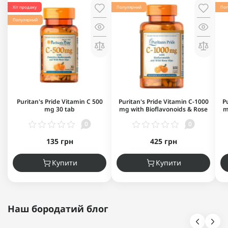
Хіт продажу
Популярний
Поп
Популярний
Puritan's Pride Vitamin C 500
Puritan's Pride Vitamin C-1000
P
mg 30 tab
mg with Bioflavonoids & Rose
m
Hips 100 табл
0
0
135 грн
425 грн
Купити
Купити
Наш бородатий блог