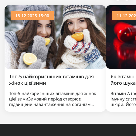
18.12.2025 15:00
11.12.202
Топ-5 найкорисніших вітамінів для
Як вітамін
жінок цієї зими
його шукат
Топ-5 найкорисніших вітамінів для жінок
Вітамін А (
цієї зимиЗимовий період створює
імунну сист
підвищене навантаження на організм
шкіри. Його
жінки через холод, брак сонячного світла
тваринного 
та меншу кількість свіжих продуктів. Для
молоко та р
підтримки імунітету, гормонального
комплексів 
балансу, здоров’я шкіри та енер..
норми.Що та