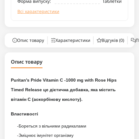
Форма випуску:
Таблетки
Всі характеристики
Опис товару
Характеристики
Відгуків (0)
П
Опис товару
Puritan's Pride Vitamin C -1000 mg with Rose Hips
Timed Release це дієтична добавка, яка містить
вітамін С (аскорбінову кислоту).
Властивості
-Бореться з вільними радикалами
-Зміцнює імунітет організму