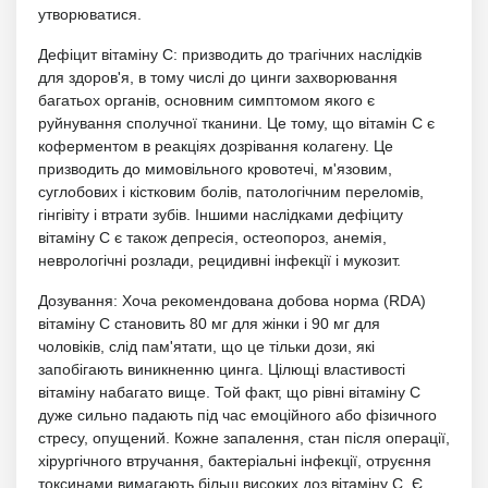
утворюватися.
Дефіцит вітаміну С: призводить до трагічних наслідків
для здоров'я, в тому числі до цинги захворювання
багатьох органів, основним симптомом якого є
руйнування сполучної тканини. Це тому, що вітамін С є
коферментом в реакціях дозрівання колагену. Це
призводить до мимовільного кровотечі, м'язовим,
суглобових і кістковим болів, патологічним переломів,
гінгівіту і втрати зубів. Іншими наслідками дефіциту
вітаміну С є також депресія, остеопороз, анемія,
неврологічні розлади, рецидивні інфекції і мукозит.
Дозування: Хоча рекомендована добова норма (RDA)
вітаміну C становить 80 мг для жінки і 90 мг для
чоловіків, слід пам'ятати, що це тільки дози, які
запобігають виникненню цинга. Цілющі властивості
вітаміну набагато вище. Той факт, що рівні вітаміну С
дуже сильно падають під час емоційного або фізичного
стресу, опущений. Кожне запалення, стан після операції,
хірургічного втручання, бактеріальні інфекції, отруєння
токсинами вимагають більш високих доз вітаміну С. Є