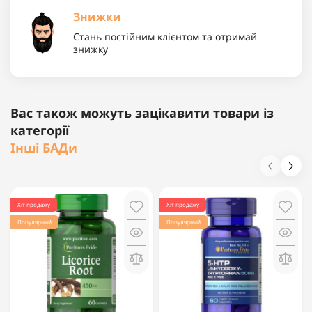
Знижки
Стань постійним клієнтом та отримай
знижку
Вас також можуть зацікавити товари із
категорії
Інші БАДи
Хіт продажу
Хіт продажу
Популярний
Популярний