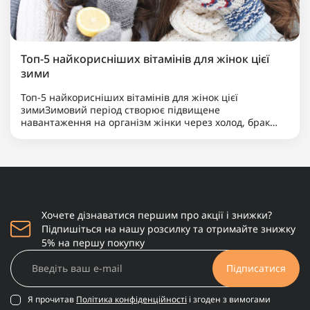
Топ-5 найкорисніших вітамінів для жінок цієї
зими
Топ-5 найкорисніших вітамінів для жінок цієї
зимиЗимовий період створює підвищене
навантаження на організм жінки через холод, брак
сонячного світла та меншу кількість свіжих продуктів.
Для підтримки імунітету, гормонального балансу,
здоров’я шкіри та енер..
Хочете дізнаватися першим про акції і знижки?
Підпишіться на нашу розсилку та отримайте знижку
5% на першу покупку
Підписатися
Я прочитав
Політика конфіденційності
і згоден з вимогами