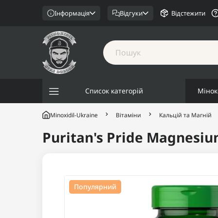
Інформація
Відгуки
Відстежити
Список категорій
Мінок
Minoxidil-Ukraine
Вітаміни
Кальцій та Магній
Puritan's Pride Magnesiu
Популярний