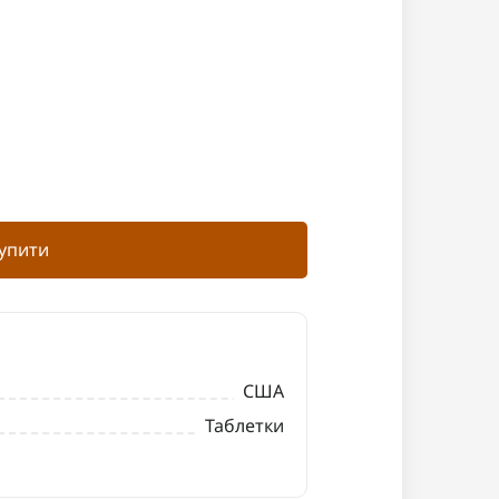
упити
США
Таблетки