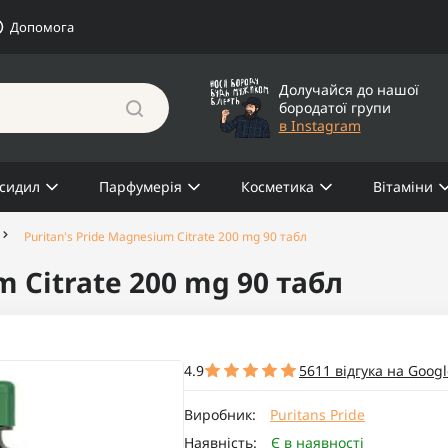
Допомога
Долучайся до нашої
бородатої групи
в Instagram
сидил
Парфумерія
Косметика
Вітаміни
Puritan's Pride Magnesium Citrate 200 mg 90 табл
m Citrate 200 mg 90 табл
4.9
5611 відгука на Googl
Виробник:
Puritans Pride
Наявність:
Є в наявності