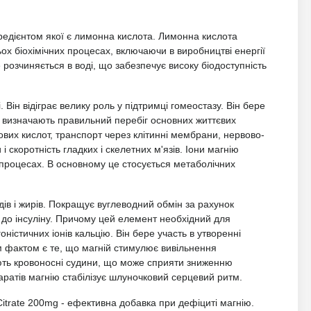
гредієнтом якої є лимонна кислота. Лимонна кислота
ьох біохімічних процесах, включаючи в виробництві енергії
е розчиняється в воді, що забезпечує високу біодоступність
. Він відіграє велику роль у підтримці гомеостазу. Він бере
і визначають правильний перебіг основних життєвих
їнових кислот, транспорт через клітинні мембрани, нервово-
і скоротність гладких і скелетних м'язів. Іони магнію
 процесах. В основному це стосується метаболічних
дів і жирів. Покращує вуглеводний обмін за рахунок
до інсуліну. Причому цей елемент необхідний для
оністичних іонів кальцію. Він бере участь в утворенні
 фактом є те, що магній стимулює вивільнення
ють кровоносні судини, що може сприяти зниженню
аратів магнію стабілізує шлуночковий серцевий ритм.
Citrate 200mg - ефективна добавка при дефіциті магнію.