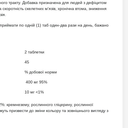
вного тракту. Добавка призначена для людей з дефіцитом
 скоротність скелетних м'язів, хронічна втома, зниження
зія.
риймати по одній (1) таб один-два рази на день, бажано
2 таблетки
45
% добової норми
400 мг 95%
10 мг <1%
<2%: кремнезему, рослинного гліцерину, рослинної
ожуть призвести до зміни кольору та зовнішнього вигляду з