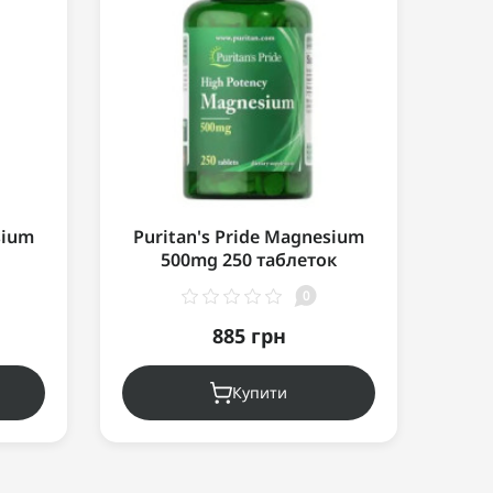
sium
Puritan's Pride Magnesium
Pur
500mg 250 таблеток
C
0
885 грн
Купити