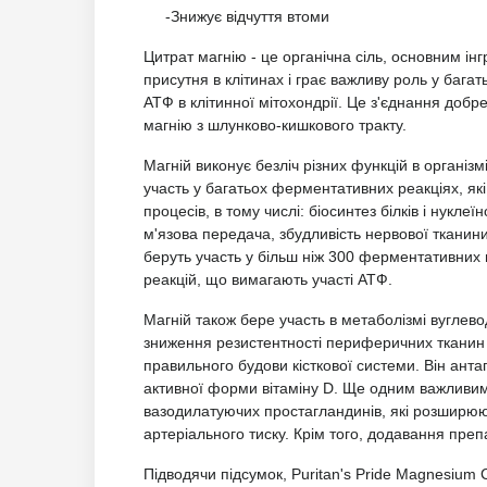
-Знижує відчуття втоми
Цитрат магнію - це органічна сіль, основним ін
присутня в клітинах і грає важливу роль у багат
АТФ в клітинної мітохондрії. Це з'єднання добр
магнію з шлунково-кишкового тракту.
Магній виконує безліч різних функцій в організмі
участь у багатьох ферментативних реакціях, як
процесів, в тому числі: біосинтез білків і нукле
м'язова передача, збудливість нервової тканини 
беруть участь у більш ніж 300 ферментативних
реакцій, що вимагають участі АТФ.
Магній також бере участь в метаболізмі вуглево
зниження резистентності периферичних тканин 
правильного будови кісткової системи. Він антаг
активної форми вітаміну D. Ще одним важливим
вазодилатуючих простагландинів, які розширю
артеріального тиску. Крім того, додавання преп
Підводячи підсумок, Puritan's Pride Magnesium 