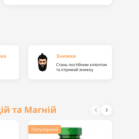
вка
Знижки
Стань постійним клієнтом
та отримай знижку
ій та Магній
Популярний
Попул