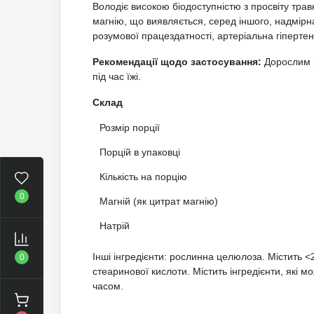
Володіє високою біодоступністю з просвіту тра
магнію, що виявляється, серед іншого, надмірна
розумової працездатності, артеріальна гіпертен
Рекомендації щодо застосування:
Дорослим п
під час їжі.
Склад
Розмір порції
Порцій в упаковці
Кількість на порцію
0
Магній (як цитрат магнію)
Натрій
0
Інші інгредієнти: рослинна целюлоза. Містить 
стеаринової кислоти. Містить інгредієнти, які м
часом.