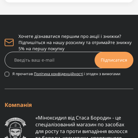
сонячного світла та меншу кількість свіжих продуктів.
Для підтримки імунітету, гормонального балансу,
здоров’я шкіри та енер..
Хочете дізнаватися першим про акції і знижки?
Підпишіться на нашу розсилку та отримайте знижку
5% на першу покупку
Підписатися
Я прочитав
Політика конфіденційності
і згоден з вимогами
Компанія
«Міноксидил від Стаса Бороди» - це
спеціалізований магазин по засобах
для росту та проти випадіння волосся
та бороди, косметики, спортивного