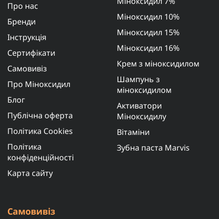
Міноксидил 7%
Про нас
Міноксидил 10%
Бренди
Міноксидил 15%
Інструкція
Міноксидил 16%
Сертифікати
Крем з міноксидилом
Самовивіз
Шампунь з
Про Міноксидил
міноксидилом
Блог
Активатори
Публічна оферта
Міноксидилу
Політика Cookies
Вітаміни
Політика
Зубна паста Marvis
конфіденційності
Карта сайту
Самовивіз