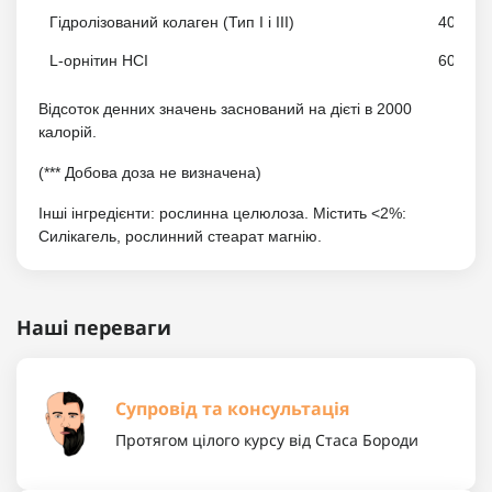
Гідролізований колаген (Тип I і III)
4000 мг 
L-орнітин HCI
60 мг **
Відсоток денних значень заснований на дієті в 2000
калорій.
(*** Добова доза не визначена)
Інші інгредієнти: рослинна целюлоза. Містить <2%:
Силікагель, рослинний стеарат магнію.
Наші переваги
Супровід та консультація
Протягом цілого курсу від Стаса Бороди