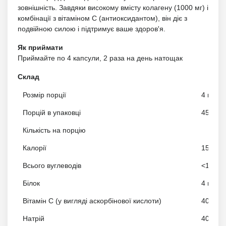
зовнішність. Завдяки високому вмісту колагену (1000 мг) і
комбінації з вітаміном C (антиоксидантом), він діє з
подвійною силою і підтримує ваше здоров'я.
Як приймати
Приймайте по 4 капсули, 2 раза на день натощак
Склад
Розмір порції
4 капс
Порцій в упаковці
45
Кількість на порцію
Калорії
15
Всього вуглеводів
<1 г <
Білок
4 г 8%
Вітамін С (у вигляді аскорбінової кислоти)
40 мг 
Натрій
40 мг 