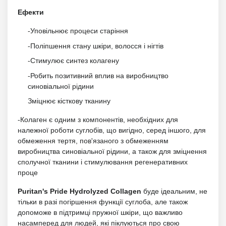
Ефекти
-Уповільнює процеси старіння
-Поліпшення стану шкіри, волосся і нігтів
-Стимулює синтез колагену
-Робить позитивний вплив на виробництво
синовіальної рідини
Зміцнює кісткову тканину
-Колаген є одним з компонентів, необхідних для
належної роботи суглобів, що вигідно, серед іншого, для
обмеження тертя, пов'язаного з обмеженням
виробництва синовіальної рідини, а також для зміцнення
сполучної тканини і стимулювання регенеративних
проце
Puritan's Pride Hydrolyzed Collagen
буде ідеальним, не
тільки в разі погіршення функції суглоба, але також
допоможе в підтримці пружної шкіри, що важливо
насамперед для людей, які піклуються про свою