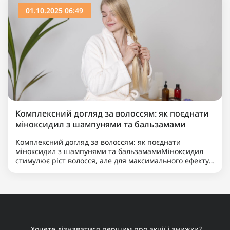
01.10.2025 06:49
Комплексний догляд за волоссям: як поєднати
міноксидил з шампунями та бальзамами
Комплексний догляд за волоссям: як поєднати
міноксидил з шампунями та бальзамамиМіноксидил
стимулює ріст волосся, але для максимального ефекту
його варто поєднувати з правильними шампунями та
бальзамами. Комплексний догляд допомагає
підтримувати здоров’я ..
Хочете дізнаватися першим про акції і знижки?