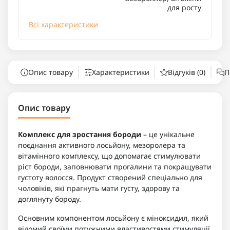
для росту
Всі характеристики
Опис товару
Характеристики
Відгуків (0)
П
Опис товару
Комплекс для зростання бороди
– це унікальне
поєднання активного лосьйону, мезоролера та
вітамінного комплексу, що допомагає стимулювати
ріст бороди, заповнювати прогалини та покращувати
густоту волосся. Продукт створений спеціально для
чоловіків, які прагнуть мати густу, здорову та
доглянуту бороду.
Основним компонентом лосьйону є міноксидил, який
відомий своїми потужними властивостями стимуляції