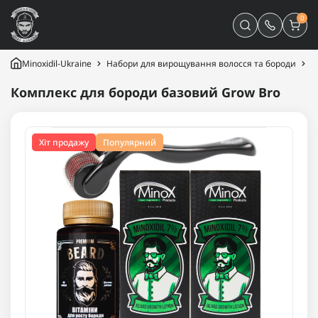
0
Minoxidil-Ukraine
Набори для вирощування волосся та бороди
К
Комплекс для бороди базовий Grow Bro
Хіт продажу
Популярний