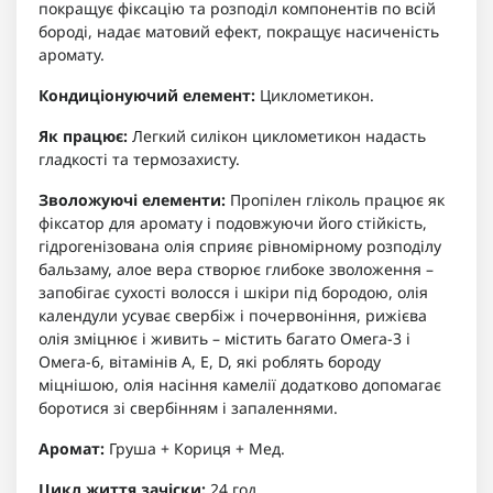
покращує фіксацію та розподіл компонентів по всій
бороді, надає матовий ефект, покращує насиченість
аромату.
Кондиціонуючий елемент:
Циклометикон.
Як працює:
Легкий силікон циклометикон надасть
гладкості та термозахисту.
Зволожуючі елементи:
Пропілен гліколь працює як
фіксатор для аромату і подовжуючи його стійкість,
гідрогенізована олія сприяє рівномірному розподілу
бальзаму, алое вера створює глибоке зволоження –
запобігає сухості волосся і шкіри під бородою, олія
календули усуває свербіж і почервоніння, рижієва
олія зміцнює і живить – містить багато Омега-3 і
Омега-6, вітамінів A, E, D, які роблять бороду
міцнішою, олія насіння камелії додатково допомагає
боротися зі свербінням і запаленнями.
Аромат:
Груша + Кориця + Мед.
Цикл життя зачіски:
24 год.