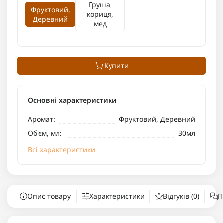
Груша,
Фруктовий,
кориця,
Деревний
мед
Купити
Основні характеристики
Аромат:
Фруктовий, Деревний
Об'єм, мл:
30мл
Всі характеристики
Опис товару
Характеристики
Відгуків (0)
П