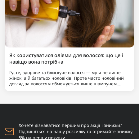
Як користуватися оліями для волосся: що це і
навіщо вона потрібна
Густе, здорове та блискуче волосся — мрія не лише
жінок, а й багатьох чоловіків. Проте часто чоловічий
догляд за волоссям обмежується лише шампунем.
Якщо ви хочете вивести свою зачіску на новий рівень,
надати їй доглянутого вигляду та вирішити такі
пробле..
Хочете дізнаватися першим про акції і знижки?
Підпишіться на нашу розсилку та отримайте знижку
5% на першу покупку