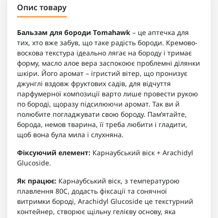
Опис товару
Бальзам для бороди Тomahawk
– це аптечка для
тих, хто вже забув, що таке радість бороди. Кремово-
воскова текстура ідеально лягає на бороду і тримає
форму, масло алое вера заспокоює проблемні ділянки
шкіри. Його аромат – ігристий вітер, що пронизує
джунглі вздовж фруктових садів, для відчуття
парфумерної композиції варто лише провести рукою
по бороді, щоразу підсилюючи аромат. Так ви й
полюбите погладжувати свою бороду. Пам’ятайте,
борода, немов тварина, її треба любити і гладити,
щоб вона була мила і слухняна.
Фіксуючий елемент:
Карнаубський віск + Arachidyl
Glucoside.
Як працює:
Карнаубський віск, з температурою
плавлення 80С, додасть фіксації та сонячної
витримки бороді, Arachidyl Glucoside це текстурний
контейнер, створює щільну гелієву основу, яка