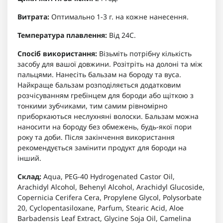
Витрата:
Оптимально 1-3 г. на кожне нанесення.
Температура плавлення:
Від 24С.
Спосіб використання:
Візьміть потрібну кількість
засобу для вашої довжини. Розітріть на долоні та між
пальцями. Нанесіть бальзам на бороду та вуса.
Найкраще бальзам розподіляється додатковим
розчісуванням гребінцем для бороди або щіткою з
тонкими зубчиками, тим самим рівномірно
приборкаються неслухняні волоски. Бальзам можна
наносити на бороду без обмежень, будь-якої пори
року та доби. Після закінчення використання
рекомендується замінити продукт для бороди на
інший.
Склад:
Aqua, PEG-40 Hydrogenated Castor Oil,
Arachidyl Alcohol, Behenyl Alcohol, Arachidyl Glucoside,
Copernicia Cerifera Cera, Propylene Glycol, Polysorbate
20, Cyclopentasiloxane, Parfum, Stearic Acid, Aloe
Barbadensis Leaf Extract, Glycine Soja Oil, Camelina